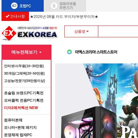
안내사항
★2026년 08월 카드 무이자/부분무이자★
상품명
메뉴전체보기
인터넷/사무용[10~30만원]
3D게임/그래픽[20~50만원]
고성능/전문가[59만원이상]
초슬림 브랜드PC기획전
오버클럭 전용PC기획전
디아2레저렉션 NEW
컴퓨터본체
모니터+본체 패키지
운영체제 탑재PC