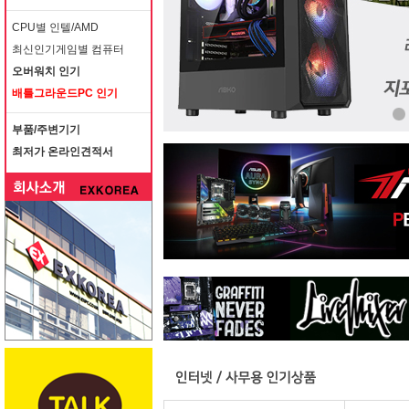
CPU별 인텔/AMD
최신인기게임별 컴퓨터
오버워치 인기
배틀그라운드PC 인기
부품/주변기기
최저가 온라인견적서