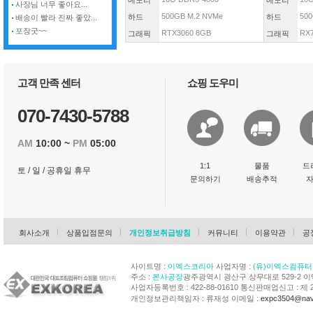
메모리
메모리
사장님 너무 좋아요...
500GB M.2 NVMe
500
하드
하드
배송이 빨라 진짜 좋았...
포장굿~~
RTX3060 8GB
RX
그래픽
그래픽
고객 만족 센터
쇼핑 도우미
070-7430-5788
AM
10:00 ~
PM
05:00
1:1
물품
드
토 / 일 / 공휴일 휴무
문의하기
배송추적
회사소개
상품입점문의
개인정보취급방침
커뮤니티
이용약관
공
사이트명 :
이엑스코리아
사업자명 :
(유)이엑스컴퓨터
주소 :
본사공장
광주광역시 광산구 상무대로 529-2 
사업자등록번호 : 422-88-01610 통신판매업신고 : 제 
개인정보관리책임자 : 류재성 이메일 :
expc3504@nav