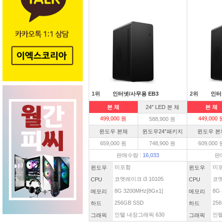
1위
인터넷/사무용 EB3
2위
인터
본 체
24″ LED 본 체
본 체
499,000 원
449,000 
588,900 원
윈도우 본체
윈도우24″패키지
윈도우 본
659,000 원
748,900 원
609,000 
판매수량 :
16,033
판
미포함
미
윈도우
윈도우
코멧레이크 i3 10105
코멧
CPU
CPU
8G 3200MHz[8Gx1]
8G 
메모리
메모리
256GB SSD
256
하드
하드
인텔 내장그래픽 630
인텔
그래픽
그래픽