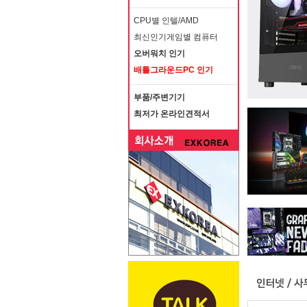
CPU별 인텔/AMD
최신인기게임별 컴퓨터
오버워치 인기
배틀그라운드PC 인기
부품/주변기기
최저가 온라인견적서