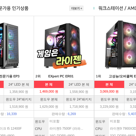
전문가용 EP3
2위
EXpert PC ER01
1위
고성능/오버클럭 E
24″ LED 본 체
본 체
24″ LED 본 체
본 체
24″
1,469,000 원
3,069,000 원
1,358,900 원
1,558,900 원
3,1
윈도우 24″패키지
윈도우 본체
윈도우 24″패키지
윈도우 본체
윈도우
1,518,900 원
1,629,000 원
1,718,900 원
3,229,000 원
3,3
량 :
16,339
판매수량 :
6,269
판매수량 :
5,40
미포함
미포함
윈도우
윈도우
크 I5 12400F
라이젠5 7500F (라파...
라이젠9 7900X3
CPU
CPU
DR5-4800
16G DDR5-4800
32G DDR5-4800