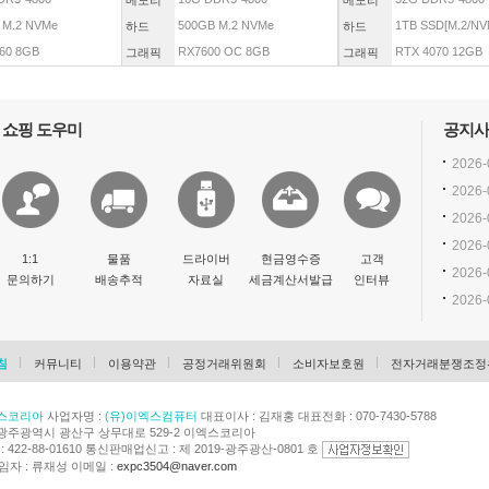
메모리
메모리
 M.2 NVMe
500GB M.2 NVMe
1TB SSD[M.2/NVM
하드
하드
60 8GB
RX7600 OC 8GB
RTX 4070 12GB
그래픽
그래픽
쇼핑 도우미
공지사
2026-
2026-
2026-
2026-
1:1
물품
드라이버
현금영수증
고객
2026-
문의하기
배송추적
자료실
세금계산서발급
인터뷰
2026-
침
커뮤니티
이용약관
공정거래위원회
소비자보호원
전자거래분쟁조정
스코리아
사업자명 :
(유)이엑스컴퓨터
대표이사 : 김재홍 대표전화 : 070-7430-5788
광주광역시 광산구 상무대로 529-2 이엑스코리아
422-88-01610 통신판매업신고 : 제 2019-광주광산-0801 호
자 : 류재성 이메일 :
expc3504@naver.com