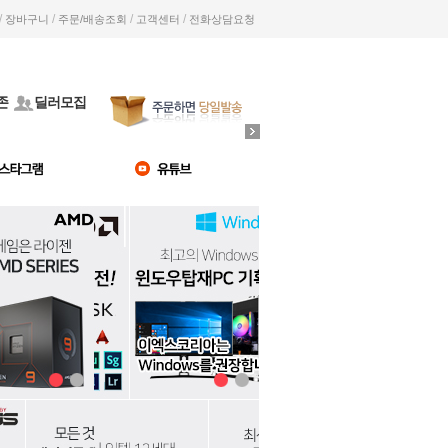
/
/
/
/
장바구니
주문/배송조회
고객센터
전화상담요청
존
딜러모집