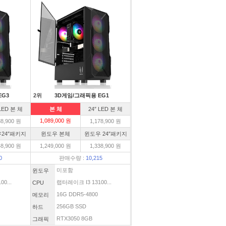
EG3
2위
3D게임/그래픽용 EG1
 LED 본 체
본 체
24″ LED 본 체
1,089,000 원
88,900 원
1,178,900 원
24″패키지
윈도우 본체
윈도우 24″패키지
48,900 원
1,249,000 원
1,338,900 원
0
판매수량 :
10,215
미포함
윈도우
0...
랩터레이크 I3 13100...
CPU
16G DDR5-4800
메모리
256GB SSD
하드
RTX3050 8GB
그래픽