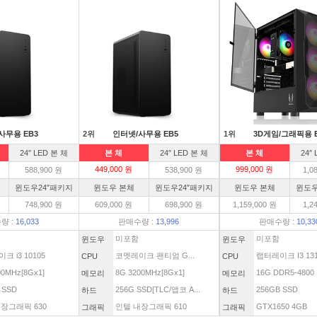
사무용 EB3
2위
인터넷/사무용 EB5
1위
3D게임/그래픽용 
24″ LED 본 체
본 체
24″ LED 본 체
본 체
24″
449,000 원
999,000 원
588,900 원
538,900 원
1,0
윈도우24″패키지
윈도우 본체
윈도우24″패키지
윈도우 본체
윈도우
748,900 원
609,000 원
698,900 원
1,159,000 원
1,2
량 :
16,033
판매수량 :
13,996
판매수량 :
10,33
미포함
미포함
윈도우
윈도우
크 i3 10105
코멧레이크 팬티엄 G...
랩터레이크 I3 1310
CPU
CPU
00MHz[8Gx1]
8G 3200MHz[8Gx1]
16G DDR5-4800
메모리
메모리
 SSD
256G SSD[TLC/앱코 A...
256GB SSD
하드
하드
장그래픽 630
인텔 내장그래픽 610
GTX1650 4GB
그래픽
그래픽