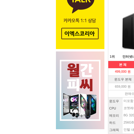
1위
인터넷/
본 체
499,000 원
윈도우 본체
659,000 원
판매수
미포함
윈도우
코멧레이
CPU
8G 32
메모리
256GB
하드
인텔 내
그래픽