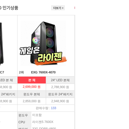
C7
2위
EXG 7600X-4070
 LED 본 체
본 체
24″ LED 본체
2,699,000 원
58,900 원
2,788,900 원
 24″패키지
윈도우 본체
윈도우 24″패키지
18,900 원
2,859,000 원
2,948,900 원
7
판매수량 :
133
미포함
윈도우
D
라이젠5 7600X
CPU
32G DDR5-4800