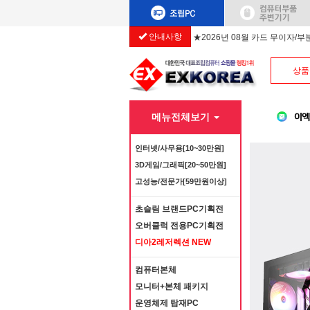
안내사항
★2026년 08월 카드 무이자/
상품
메뉴전체보기
인터넷/사무용[10~30만원]
3D게임/그래픽[20~50만원]
고성능/전문가[59만원이상]
초슬림 브랜드PC기획전
오버클럭 전용PC기획전
디아2레저렉션 NEW
컴퓨터본체
모니터+본체 패키지
운영체제 탑재PC