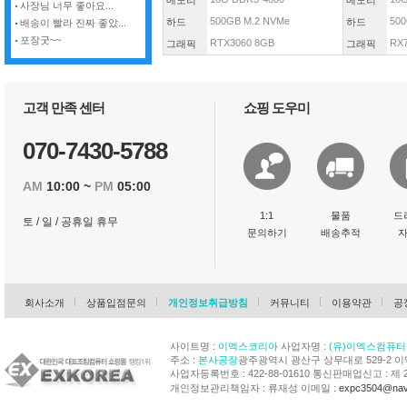
메모리
메모리
사장님 너무 좋아요...
500GB M.2 NVMe
500
하드
하드
배송이 빨라 진짜 좋았...
포장굿~~
RTX3060 8GB
RX
그래픽
그래픽
고객 만족 센터
쇼핑 도우미
070-7430-5788
AM
10:00 ~
PM
05:00
1:1
물품
드
토 / 일 / 공휴일 휴무
문의하기
배송추적
회사소개
상품입점문의
개인정보취급방침
커뮤니티
이용약관
공
사이트명 :
이엑스코리아
사업자명 :
(유)이엑스컴퓨터
주소 :
본사공장
광주광역시 광산구 상무대로 529-2 
사업자등록번호 : 422-88-01610 통신판매업신고 : 제 
개인정보관리책임자 : 류재성 이메일 :
expc3504@nav