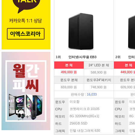
1위
인터넷/사무용 EB3
2위
인터
본 체
24″ LED 본 체
본 체
499,000 원
449,000 
588,900 원
윈도우 본체
윈도우24″패키지
윈도우 본
659,000 원
748,900 원
609,000 
판매수량 :
16,033
판
미포함
미
윈도우
윈도우
코멧레이크 i3 10105
코멧
CPU
CPU
8G 3200MHz[8Gx1]
8G 
메모리
메모리
256GB SSD
256
하드
하드
인텔 내장그래픽 630
인텔
그래픽
그래픽