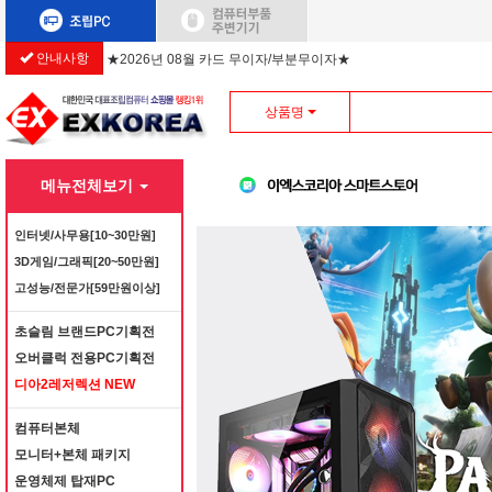
안내사항
★2026년 08월 카드 무이자/부분무이자★
상품명
메뉴전체보기
인터넷/사무용[10~30만원]
3D게임/그래픽[20~50만원]
고성능/전문가[59만원이상]
초슬림 브랜드PC기획전
오버클럭 전용PC기획전
디아2레저렉션 NEW
컴퓨터본체
모니터+본체 패키지
운영체제 탑재PC