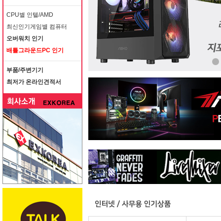
CPU별 인텔/AMD
최신인기게임별 컴퓨터
오버워치 인기
배틀그라운드PC 인기
부품/주변기기
최저가 온라인견적서