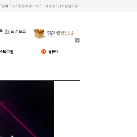
/
/
/
/
장바구니
주문/배송조회
고객센터
전화상담요청
존
딜러모집