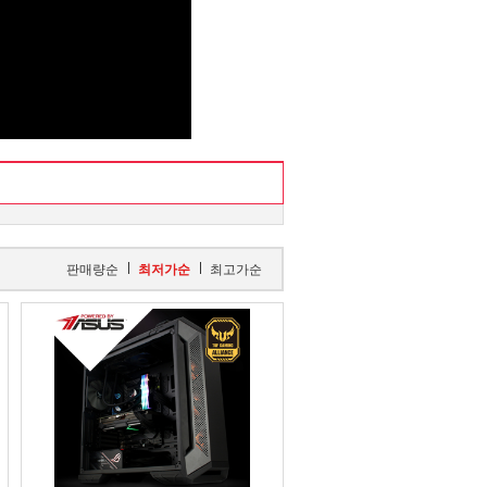
판매량순
최저가순
최고가순