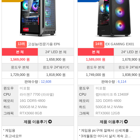
13위
14위
고성능/전문가용 EP6
EX GAMING EX01
본 체
24″ LED 본 체
본 체
24″ LED 본
1,569,000 원
1,658,900 원
1,589,000 원
1,678,900 
윈도우 본체
윈도우 24″패키지
윈도우 본체
윈도우 24″패
1,729,000 원
1,818,900 원
1,749,000 원
1,838,900 
판매수량 :
12,608
판매수량 :
6,114
윈도우
미포함
윈도우
미포함
CPU
라이젠7 7700 (라파엘)
CPU
랩터레이크 I5 13400F
메모리
16G DDR5-4800
메모리
32G DDR5-4800
하드
500GB M.2 NVMe
하드
500GB M.2 NVMe
그래픽
RTX3060 8GB
그래픽
RTX3060 12GB
제품 이용후기
제품 이용후기
게임용
게임용 pc구매 잘해서 신세계를 ...
최고네요!!!
3개월동안 어디서 살지 계속 고...