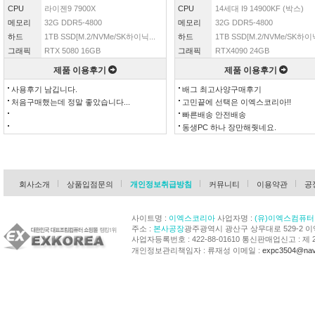
CPU
라이젠9 7900X
CPU
14세대 I9 14900KF (박스)
메모리
32G DDR5-4800
메모리
32G DDR5-4800
하드
1TB SSD[M.2/NVMe/SK하이닉...
하드
1TB SSD[M.2/NVMe/SK하이닉
그래픽
RTX 5080 16GB
그래픽
RTX4090 24GB
제품 이용후기
제품 이용후기
사용후기 남깁니다.
배그 최고사양구매후기
처음구매했는데 정말 좋았습니다...
고민끝에 선택은 이엑스코리아!!
빠른배송 안전배송
동생PC 하나 장만해줫네요.
회사소개
상품입점문의
개인정보취급방침
커뮤니티
이용약관
공
사이트명 :
이엑스코리아
사업자명 :
(유)이엑스컴퓨터
주소 :
본사공장
광주광역시 광산구 상무대로 529-2 
사업자등록번호 : 422-88-01610 통신판매업신고 : 제 
개인정보관리책임자 : 류재성 이메일 :
expc3504@nav