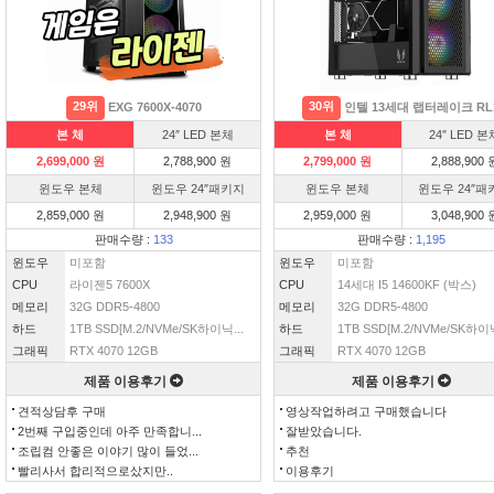
29위
30위
EXG 7600X-4070
인텔 13세대 랩터레이크 RL
본 체
24″ LED 본체
본 체
24″ LED 본
2,699,000 원
2,788,900 원
2,799,000 원
2,888,900 
윈도우 본체
윈도우 24″패키지
윈도우 본체
윈도우 24″패
2,859,000 원
2,948,900 원
2,959,000 원
3,048,900 
판매수량 :
133
판매수량 :
1,195
윈도우
미포함
윈도우
미포함
CPU
라이젠5 7600X
CPU
14세대 I5 14600KF (박스)
메모리
32G DDR5-4800
메모리
32G DDR5-4800
하드
1TB SSD[M.2/NVMe/SK하이닉...
하드
1TB SSD[M.2/NVMe/SK하이닉
그래픽
RTX 4070 12GB
그래픽
RTX 4070 12GB
제품 이용후기
제품 이용후기
견적상담후 구매
영상작업하려고 구매했습니다
2번째 구입중인데 아주 만족합니...
잘받았습니다.
조립컴 안좋은 이야기 많이 들었...
추천
빨리사서 합리적으로샀지만..
이용후기