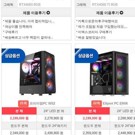
그래픽
RTX4060 8GB
그래픽
RTX4060 TI 8GB
제품 이용후기
제품 이용후기
제품 좋습니다. 가격 합리적입니...
카톡으로문의후구매했어요
색상이쁨 만족해여
제가 조립컴 처음 구입했는데요,...
구매후기
이엑스코리아 구매후기
배송빠르고 너무 렉없이 잘되네...
배송 잘받았습니다.
21위
22위
프리미엄PC WS2
EXpert PC ER06
본 체
24″ LED 본 체
본 체
24″ LED 본
2,189,000 원
2,278,900 원
2,199,000 원
2,288,900 
윈도우 본체
윈도우 24″패키지
윈도우 본체
윈도우 24″패
2,349,000 원
2,438,900 원
2,359,000 원
2,448,900 