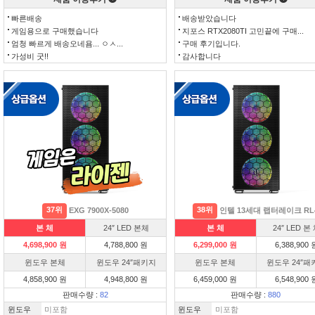
빠른배송
배송받았습니다
게임용으로 구매했습니다
지포스 RTX2080TI 고민끝에 구매...
엄청 빠르게 배송오네욤... ㅇㅅ...
구매 후기입니다.
가성비 굿!!
감사합니다
37위
38위
EXG 7900X-5080
인텔 13세대 랩터레이크 RL
본 체
24″ LED 본체
본 체
24″ LED 본
4,698,900 원
4,788,800 원
6,299,000 원
6,388,900 
윈도우 본체
윈도우 24″패키지
윈도우 본체
윈도우 24″패
4,858,900 원
4,948,800 원
6,459,000 원
6,548,900 
판매수량 :
82
판매수량 :
880
윈도우
미포함
윈도우
미포함