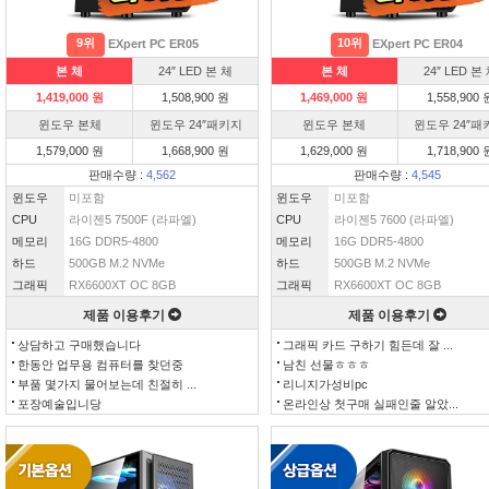
9위
10위
EXpert PC ER05
EXpert PC ER04
본 체
24″ LED 본 체
본 체
24″ LED 본
1,419,000 원
1,508,900 원
1,469,000 원
1,558,900 
윈도우 본체
윈도우 24″패키지
윈도우 본체
윈도우 24″패
1,579,000 원
1,668,900 원
1,629,000 원
1,718,900 
판매수량 :
4,562
판매수량 :
4,545
윈도우
미포함
윈도우
미포함
CPU
라이젠5 7500F (라파엘)
CPU
라이젠5 7600 (라파엘)
메모리
16G DDR5-4800
메모리
16G DDR5-4800
하드
500GB M.2 NVMe
하드
500GB M.2 NVMe
그래픽
RX6600XT OC 8GB
그래픽
RX6600XT OC 8GB
제품 이용후기
제품 이용후기
상담하고 구매했습니다
그래픽 카드 구하기 힘든데 잘 ...
한동안 업무용 컴퓨터를 찾던중
남친 선물ㅎㅎㅎ
부품 몇가지 물어보는데 친절히 ...
리니지가성비pc
포장예술입니당
온라인상 첫구매 실패인줄 알았...