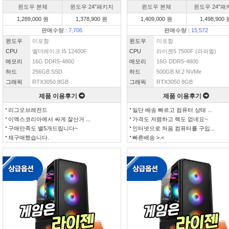
윈도우 본체
윈도우 24″패키지
윈도우 본체
윈도우 24″패
1,289,000 원
1,378,900 원
1,409,000 원
1,498,900 
판매수량 :
7,706
판매수량 :
15,572
윈도우
미포함
윈도우
미포함
CPU
엘더레이크 I5 12400F
CPU
라이젠5 7500F (라파엘)
메모리
16G DDR5-4800
메모리
16G DDR5-4800
하드
256GB SSD
하드
500GB M.2 NVMe
그래픽
RTX3050 8GB
그래픽
RTX3050 8GB
제품 이용후기
제품 이용후기
리그오브레전드
일단 배송 빠르고 컴퓨터 상태 ...
이엑스코리아에서 싸게 잘산거 ...
가격도 저렴하고 렉도 없네요~
구매만족도 별5개드립니다~
인터넷으로 처음 컴퓨터를 구입...
재구매했습니다.
빠른배송 >.<