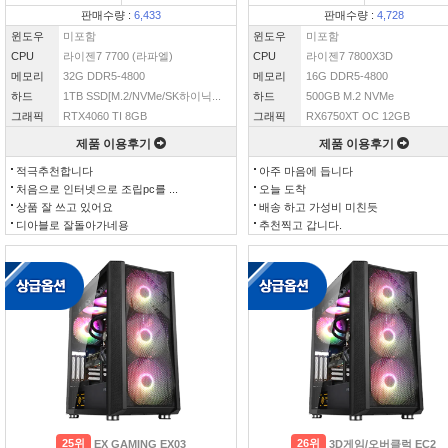
판매수량 :
6,433
판매수량 :
4,728
윈도우
미포함
윈도우
미포함
CPU
라이젠7 7700 (라파엘)
CPU
라이젠7 7800X3D
메모리
32G DDR5-4800
메모리
16G DDR5-4800
하드
1TB SSD[M.2/NVMe/SK하이닉...
하드
500GB M.2 NVMe
그래픽
RTX4060 TI 8GB
그래픽
RX6750XT OC 12GB
제품 이용후기
제품 이용후기
적극추천합니다
아주 마음에 듭니다
처음으로 인터넷으로 조립pc를 ...
오늘 도착
상품 잘 쓰고 있어요
배송 하고 가성비 미친듯
디아블로 잘돌아가네용
추천찍고 갑니다.
25위
26위
EX GAMING EX03
3D게임/오버클럭 EC2