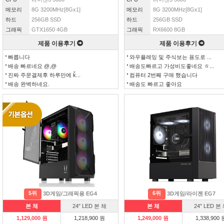
메모리
8G 3200MHz[8Gx1]
메모리
8G 3200MHz[8Gx1]
하드
256GB SSD
하드
256GB SSD
그래픽
GTX1650 4GB
그래픽
RX6600 8GB
제품 이용후기
제품 이용후기
빠릅니다
와우플레잉 및 주식보는 용도로 ...
배송 빠르네요 @,@
배송도빠르고 가성비도좋네요 ㅎ...
진짜 주문결제후 하루만에 ǩ...
컴퓨터 2번째 구매 했습니다
배송 완벽하네요.
배송도 빠르고 좋아요
5위
6위
3D게임/그래픽용 EG4
3D게임/라이젠 EG7
본 체
24″ LED 본 체
본 체
24″ LED 본
1,129,000 원
1,218,900 원
1,249,000 원
1,338,900 