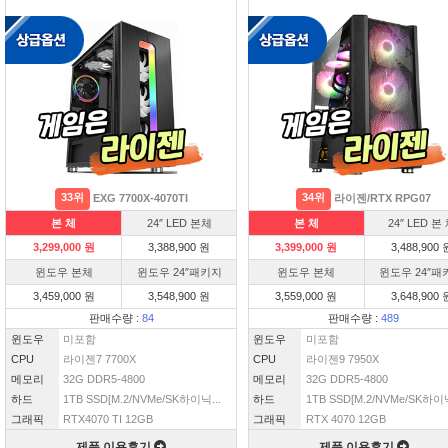
33위
34위
EXG 7700X-4070TI
라이젠/RTX RPG07
본 체
24″ LED 본체
본 체
24″ LED 본
3,299,000 원
3,388,900 원
3,399,000 원
3,488,900 
윈도우 본체
윈도우 24″패키지
윈도우 본체
윈도우 24″패
3,459,000 원
3,548,900 원
3,559,000 원
3,648,900 
판매수량 :
84
판매수량 :
489
윈도우
미포함
윈도우
미포함
CPU
라이젠7 7700X
CPU
라이젠9 7950X
메모리
32G DDR5-4800
메모리
32G DDR5-4800
하드
1TB SSD[M.2/NVMe/SK하이닉...
하드
1TB SSD[M.2/NVMe/SK하이닉
그래픽
RTX4070 TI 12GB
그래픽
RTX 4070 12GB
제품 이용후기
제품 이용후기