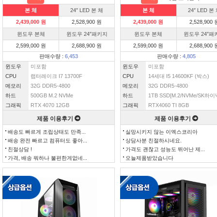
본 체
24″ LED 본 체
본 체
24″ LED 본
2,439,000 원
2,528,900 원
2,439,000 원
2,528,900 
윈도우 본체
윈도우 24″패키지
윈도우 본체
윈도우 24″패
2,599,000 원
2,688,900 원
2,599,000 원
2,688,900 
판매수량 :
6,453
판매수량 :
4,805
윈도우
미포함
윈도우
미포함
CPU
랩터레이크 I7 13700F
CPU
14세대 I5 14600KF (박스)
메모리
32G DDR5-4800
메모리
32G DDR5-4800
하드
500GB M.2 NVMe
하드
1TB SSD[M.2/NVMe/SK하이닉
그래픽
RTX 4070 12GB
그래픽
RTX4060 TI 8GB
제품 이용후기
제품 이용후기
배송도 빠르게 조립상태도 만족...
실망시키지 않는 이엑스코리아
배송 완전 빠르고 컴퓨터도 좋아...
상담사분 친절하시네요.
친절상담 !
가격도 괜찮고 성능도 뛰어난 제...
가격, 배송 뭐하나 불편한게없네...
오늘제품받았습니다