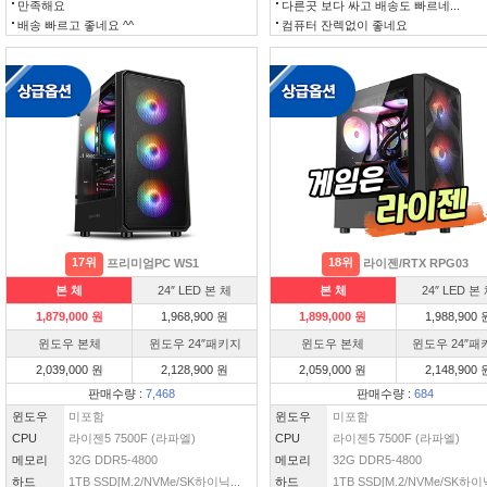
만족해요
다른곳 보다 싸고 배송도 빠르네...
배송 빠르고 좋네요 ^^
컴퓨터 잔렉없이 좋네요
17위
18위
프리미엄PC WS1
라이젠/RTX RPG03
본 체
24″ LED 본 체
본 체
24″ LED 본
1,879,000 원
1,968,900 원
1,899,000 원
1,988,900 
윈도우 본체
윈도우 24″패키지
윈도우 본체
윈도우 24″패
2,039,000 원
2,128,900 원
2,059,000 원
2,148,900 
판매수량 :
7,468
판매수량 :
684
윈도우
미포함
윈도우
미포함
CPU
라이젠5 7500F (라파엘)
CPU
라이젠5 7500F (라파엘)
메모리
32G DDR5-4800
메모리
32G DDR5-4800
하드
1TB SSD[M.2/NVMe/SK하이닉...
하드
1TB SSD[M.2/NVMe/SK하이닉