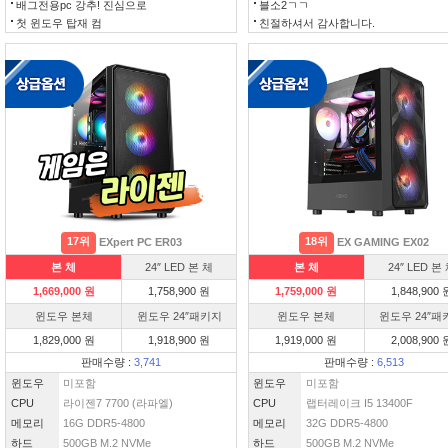
배그전용pc 강추! 진심으로
블소2ㄱㄱ
첫 윈도우 탑재 컴
친절하셔서 감사합니다.
17위
18위
EXpert PC ER03
EX GAMING EX02
본 체
24″ LED 본 체
본 체
24″ LED 본
1,669,000 원
1,758,900 원
1,759,000 원
1,848,900 
윈도우 본체
윈도우 24″패키지
윈도우 본체
윈도우 24″패
1,829,000 원
1,918,900 원
1,919,000 원
2,008,900 
판매수량 :
3,741
판매수량 :
6,513
윈도우
미포함
윈도우
미포함
CPU
라이젠7 7700 (라파엘)
CPU
랩터레이크 I5 13400F
메모리
16G DDR5-4800
메모리
32G DDR5-4800
하드
500GB M.2 NVMe
하드
500GB M.2 NVMe