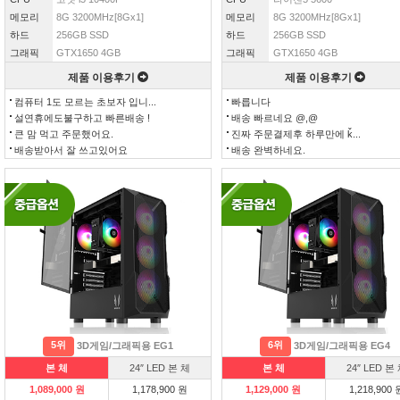
메모리
8G 3200MHz[8Gx1]
메모리
8G 3200MHz[8Gx1]
하드
256GB SSD
하드
256GB SSD
그래픽
GTX1650 4GB
그래픽
GTX1650 4GB
제품 이용후기
제품 이용후기
컴퓨터 1도 모르는 초보자 입니...
빠릅니다
설연휴에도불구하고 빠른배송 !
배송 빠르네요 @,@
큰 맘 먹고 주문했어요.
진짜 주문결제후 하루만에 ǩ...
배송받아서 잘 쓰고있어요
배송 완벽하네요.
5위
6위
3D게임/그래픽용 EG1
3D게임/그래픽용 EG4
본 체
24″ LED 본 체
본 체
24″ LED 본
1,089,000 원
1,178,900 원
1,129,000 원
1,218,900 