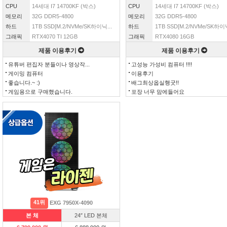
CPU
14세대 I7 14700KF (박스)
CPU
14세대 I7 14700KF (박스)
메모리
32G DDR5-4800
메모리
32G DDR5-4800
하드
1TB SSD[M.2/NVMe/SK하이닉...
하드
1TB SSD[M.2/NVMe/SK하이닉
그래픽
RTX4070 TI 12GB
그래픽
RTX4080 16GB
제품 이용후기
제품 이용후기
유튜버 편집자 분들이나 영상작...
고성능 가성비 컴퓨터 !!!!
게이밍 컴퓨터
이용후기
좋습니다.~ :)
배그최상옵실행굿!!
게임용으로 구매했습니다.
포장 너무 맘에들어요
41위
EXG 7950X-4090
본 체
24″ LED 본체