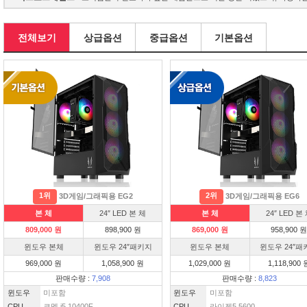
전체보기
상급옵션
중급옵션
기본옵션
1위
2위
3D게임/그래픽용 EG2
3D게임/그래픽용 EG6
본 체
24″ LED 본 체
본 체
24″ LED 본
809,000 원
898,900 원
869,000 원
958,900 원
윈도우 본체
윈도우 24″패키지
윈도우 본체
윈도우 24″패
969,000 원
1,058,900 원
1,029,000 원
1,118,900 
판매수량 :
7,908
판매수량 :
8,823
윈도우
미포함
윈도우
미포함
CPU
코멧 i5 10400F
CPU
라이젠5 5600