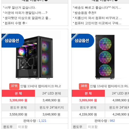
너무 잘산거 같습니다.
배송도 빠르고 좋습니다^^ 여기...
더운데 야외가 왠말입니까.....?
방송용컴 추천!!
생각햇던 이상으로 깔끔하고 좋...
지름신이 와서 컴퓨터 바꾸려고 ...
컴퓨터 수령 후~
컴퓨터 고민이면 이곳에서 구매...
37위
38위
인텔 13세대 랩터레이크 RL2
인텔 13세대 랩터레이크 RL
본 체
24″ LED 본체
본 체
24″ LED 본
3,399,000 원
3,488,900 원
3,999,000 원
4,088,900 
윈도우 본체
윈도우 24″패키지
윈도우 본체
윈도우 24″패
3,559,000 원
3,648,900 원
4,159,000 원
4,248,900 
판매수량 :
1,121
판매수량 :
982
윈도우
미포함
윈도우
미포함