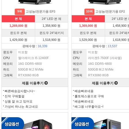
9위
10위
고성능/전문가용 EP3
고성능/전문가용 EP2
본 체
24″ LED 본 체
본 체
24″ LED 본
1,269,000 원
1,358,900 원
1,369,000 원
1,458,900 
윈도우 본체
윈도우 24″패키지
윈도우 본체
윈도우 24″패
1,429,000 원
1,518,900 원
1,529,000 원
1,618,900 
판매수량 :
16,339
판매수량 :
13,537
윈도우
미포함
윈도우
미포함
CPU
엘더레이크 I5 12400F
CPU
라이젠5 7500F (라파엘)
메모리
16G DDR5-4800
메모리
16G DDR5-4800
하드
500GB M.2 NVMe
하드
500GB M.2 NVMe
그래픽
RTX3060 8GB
그래픽
RTX3060 8GB
제품 이용후기
제품 이용후기
빠른배송감사합니다~
배송빠르네용
진작 구매할걸
롤토체스용으로 구매
상품 잘 쓰고 있어요
배송빠르네요
가성비 하나는 최고네요
배그용 너무좋아요~!