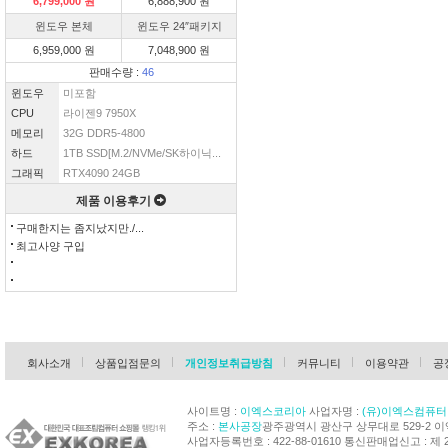
6,799,000 원
6,888,900 원
윈도우 본체
윈도우 24″패키지
6,959,000 원
7,048,900 원
판매수량 :
46
윈도우
미포함
CPU
라이젠9 7950X
메모리
32G DDR5-4800
하드
1TB SSD[M.2/NVMe/SK하이닉...
그래픽
RTX4090 24GB
제품 이용후기
구매한지는 좀지났지만./...
최고사양 구입
회사소개
상품입점문의
개인정보취급방침
커뮤니티
이용약관
공
사이트명 :
이엑스코리아
사업자명 :
(유)이엑스컴퓨터
주소 :
본사공장
광주광역시 광산구 상무대로 529-2 
사업자등록번호 : 422-88-01610 통신판매업신고 : 제 