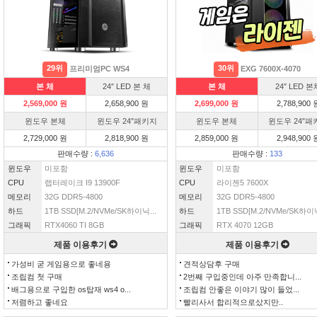
29위
30위
프리미엄PC WS4
EXG 7600X-4070
본 체
24″ LED 본 체
본 체
24″ LED 본
2,569,000 원
2,658,900 원
2,699,000 원
2,788,900 
윈도우 본체
윈도우 24″패키지
윈도우 본체
윈도우 24″패
2,729,000 원
2,818,900 원
2,859,000 원
2,948,900 
판매수량 :
6,636
판매수량 :
133
윈도우
미포함
윈도우
미포함
CPU
랩터레이크 I9 13900F
CPU
라이젠5 7600X
메모리
32G DDR5-4800
메모리
32G DDR5-4800
하드
1TB SSD[M.2/NVMe/SK하이닉...
하드
1TB SSD[M.2/NVMe/SK하이닉
그래픽
RTX4060 TI 8GB
그래픽
RTX 4070 12GB
제품 이용후기
제품 이용후기
가성비 굳 게임용으로 좋네용
견적상담후 구매
조립컴 첫 구매
2번째 구입중인데 아주 만족합니...
배그용으로 구입한 os탑재 ws4 o...
조립컴 안좋은 이야기 많이 들었...
저렴하고 좋네요
빨리사서 합리적으로샀지만..