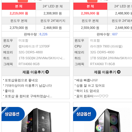
본 체
24″ LED 본 체
본 체
24″ LED 본
2,219,000 원
2,308,900 원
2,399,000 원
2,488,900 
윈도우 본체
윈도우 24″패키지
윈도우 본체
윈도우 24″패
2,379,000 원
2,468,900 원
2,559,000 원
2,648,900 
판매수량 :
8,226
판매수량 :
607
윈도우
미포함
윈도우
미포함
CPU
랩터레이크 I7 13700F
CPU
라이젠9 7900 (라파엘)
메모리
32G DDR5-4800
메모리
32G DDR5-4800
하드
1TB SSD[M.2/NVMe/SK하이닉...
하드
1TB SSD[M.2/NVMe/SK하이닉
그래픽
RTX4060 8GB
그래픽
RTX4060 TI 8GB
제품 이용후기
제품 이용후기
포토샵용컴으로 좋네요
배송 빠릅니다!
기대이상이라 이용후기 남깁니다
상품 잘 쓰고 있어요
좋아요
렉이 1도 없네요
포토샵 용 컴터로 구매하였습니...
꿈의 컴퓨터~~~♡♡♡