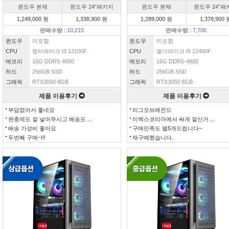
윈도우 본체
윈도우 24″패키지
윈도우 본체
윈도우 24″패
1,249,000 원
1,338,900 원
1,289,000 원
1,378,900 
판매수량 :
10,215
판매수량 :
7,706
윈도우
미포함
윈도우
미포함
CPU
랩터레이크 I3 13100F
CPU
엘더레이크 I5 12400F
메모리
16G DDR5-4800
메모리
16G DDR5-4800
하드
256GB SSD
하드
256GB SSD
그래픽
RTX3050 8GB
그래픽
RTX3050 8GB
제품 이용후기
제품 이용후기
부담없어서 좋네요
리그오브레전드
완충제도 잘 넣어주시고 배송도 ...
이엑스코리아에서 싸게 잘산거 ...
배송 가성비 좋아요
구매만족도 별5개드립니다~
두번째 구매~!!!
재구매했습니다.