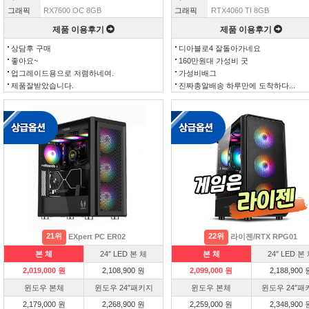
그래픽
RX7600 OC 8GB
그래픽
RTX4060 TI 8GB
제품 이용후기
제품 이용후기
상담후 구매
디아블로4 잘돌아가네요
좋아요~
160만원대 가성비 굿
업그레이드용으로 저렴하네여.
가성비배그
제품잘받았습니다.
진짜총알배송 하루만에 도착하다...
21위
22위
EXpert PC ER02
라이젠/RTX RPG01
본 체
24″ LED 본 체
본 체
24″ LED 본
2,019,000 원
2,108,900 원
2,099,000 원
2,188,900 
윈도우 본체
윈도우 24″패키지
윈도우 본체
윈도우 24″패
2,179,000 원
2,268,900 원
2,259,000 원
2,348,900 