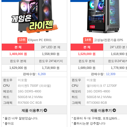
13위
14위
EXpert PC ER01
고성능/전문가용 EP5
본 체
24″ LED 본 체
본 체
24″ LED 본
1,469,000 원
1,558,900 원
1,529,000 원
1,618,900 
윈도우 본체
윈도우 24″패키지
윈도우 본체
윈도우24″패
1,629,000 원
1,718,900 원
1,689,000 원
1,778,900 
판매수량 :
6,269
판매수량 :
12,309
윈도우
미포함
윈도우
미포함
CPU
라이젠5 7500F (라파엘)
CPU
엘더레이크 I7 12700F
메모리
16G DDR5-4800
메모리
16G DDR5-4800
하드
500GB M.2 NVMe
하드
500GB M.2 NVMe
그래픽
RX7600 OC 8GB
그래픽
RTX3060 8GB
제품 이용후기
제품 이용후기
물건 너무 잘받았습니다.
컴퓨터 두 대 구매함, 포토샵&라...
좋아요
롤하시는분 강추합니다