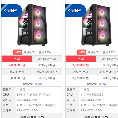
33위
34위
고성능/오버클럭 EC4
고성능/오버클럭 EC7
본 체
24″ LED 본 체
본 체
24″ LED 본
2,869,000 원
2,958,900 원
3,069,000 원
3,158,900 
윈도우 본체
윈도우 24″패키지
윈도우 본체
윈도우 24″패
3,029,000 원
3,118,900 원
3,229,000 원
3,318,900 
판매수량 :
5,785
판매수량 :
5,407
윈도우
미포함
윈도우
미포함
CPU
14세대 I7 14700KF (박스)
CPU
라이젠9 7900X3D
메모리
32G DDR5-4800
메모리
32G DDR5-4800
하드
1TB SSD[M.2/NVMe/SK하이닉...
하드
1TB SSD[M.2/NVMe/SK하이닉
그래픽
RTX 4070 12GB
그래픽
RTX 4070 12GB
제품 이용후기
제품 이용후기