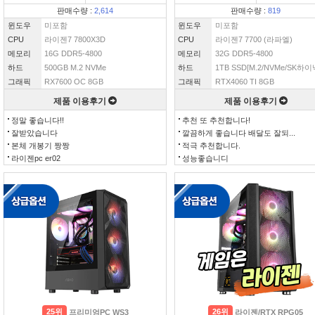
판매수량 :
2,614
판매수량 :
819
윈도우
미포함
윈도우
미포함
CPU
라이젠7 7800X3D
CPU
라이젠7 7700 (라파엘)
메모리
16G DDR5-4800
메모리
32G DDR5-4800
하드
500GB M.2 NVMe
하드
1TB SSD[M.2/NVMe/SK하이닉
그래픽
RX7600 OC 8GB
그래픽
RTX4060 TI 8GB
제품 이용후기
제품 이용후기
정말 좋습니다!!
추천 또 추천합니다!
잘받았습니다
깔끔하게 좋습니다 배달도 잘되...
본체 개봉기 짱짱
적극 추천합니다.
라이젠pc er02
성능좋습니디
25위
26위
프리미엄PC WS3
라이젠/RTX RPG05