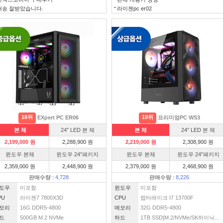
배송 잘받았습니다.
라이젠pc er02
18위
19위
EXpert PC ER06
프리미엄PC WS3
본 체
24″ LED 본 체
본 체
24″ LED 본 체
2,199,000 원
2,288,900 원
2,219,000 원
2,308,900 원
윈도우 본체
윈도우 24″패키지
윈도우 본체
윈도우 24″패키지
2,359,000 원
2,448,900 원
2,379,000 원
2,468,900 원
판매수량 :
4,728
판매수량 :
8,226
도우
미포함
윈도우
미포함
PU
라이젠7 7800X3D
CPU
랩터레이크 I7 13700F
모리
16G DDR5-4800
메모리
32G DDR5-4800
드
500GB M.2 NVMe
하드
1TB SSD[M.2/NVMe/SK하이닉...