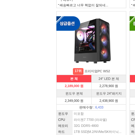
배송빠르고 너무 렉없이 잘되네...
17위
프리미엄PC WS2
본 체
24″ LED 본 체
2,189,000 원
2,278,900 원
윈도우 본체
윈도우 24″패키지
2,349,000 원
2,438,900 원
판매수량 :
6,433
윈도우
미포함
윈
CPU
라이젠7 7700 (라파엘)
C
메모리
32G DDR5-4800
메
하드
1TB SSD[M.2/NVMe/SK하이닉...
하