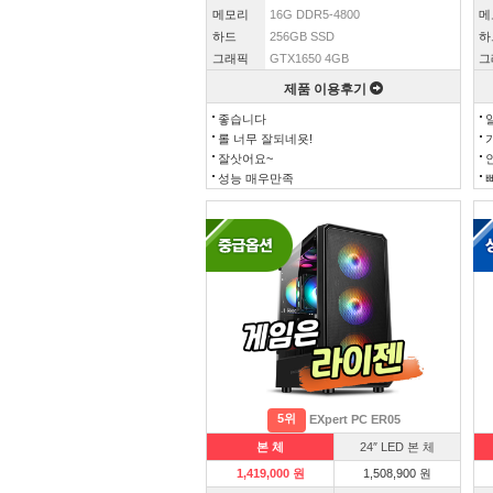
메모리
16G DDR5-4800
메
하드
256GB SSD
하
그래픽
GTX1650 4GB
그
제품 이용후기
좋습니다
롤 너무 잘되네욧!
잘삿어요~
성능 매우만족
5위
EXpert PC ER05
본 체
24″ LED 본 체
1,419,000 원
1,508,900 원