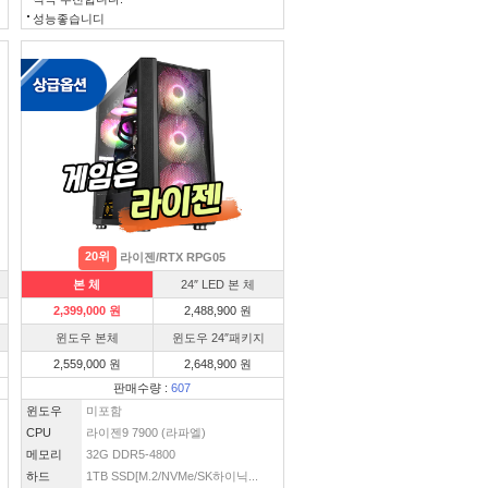
성능좋습니디
20위
라이젠/RTX RPG05
본 체
24″ LED 본 체
2,399,000 원
2,488,900 원
윈도우 본체
윈도우 24″패키지
2,559,000 원
2,648,900 원
판매수량 :
607
윈도우
미포함
CPU
라이젠9 7900 (라파엘)
메모리
32G DDR5-4800
하드
1TB SSD[M.2/NVMe/SK하이닉...