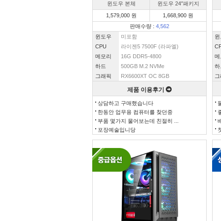
윈도우 본체
윈도우 24″패키지
1,579,000 원
1,668,900 원
판매수량 :
4,562
윈도우
미포함
윈
CPU
라이젠5 7500F (라파엘)
C
메모리
16G DDR5-4800
메
하드
500GB M.2 NVMe
하
그래픽
RX6600XT OC 8GB
그
제품 이용후기
상담하고 구매했습니다
한동안 업무용 컴퓨터를 찾던중
부품 몇가지 물어보는데 친절히 ...
포장예술입니당