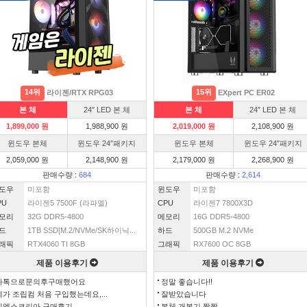
14위
15위
라이젠/RTX RPG03
EXpert PC ER02
본 체
24″ LED 본 체
본 체
24″ LED 본 체
1,899,000 원
1,988,900 원
2,019,000 원
2,108,900 원
윈도우 본체
윈도우 24″패키지
윈도우 본체
윈도우 24″패키지
2,059,000 원
2,148,900 원
2,179,000 원
2,268,900 원
판매수량 :
684
판매수량 :
2,614
도우
미포함
윈도우
미포함
PU
라이젠5 7500F (라파엘)
CPU
라이젠7 7800X3D
모리
32G DDR5-4800
메모리
16G DDR5-4800
드
1TB SSD[M.2/NVMe/SK하이닉...
하드
500GB M.2 NVMe
래픽
RTX4060 TI 8GB
그래픽
RX7600 OC 8GB
제품 이용후기
제품 이용후기
카톡으로문의후구매했어요
정말 좋습니다!!
제가 조립컴 처음 구입했는데요,...
잘받았습니다
이엑스코리아 구매후기
본체 개봉기 짱짱