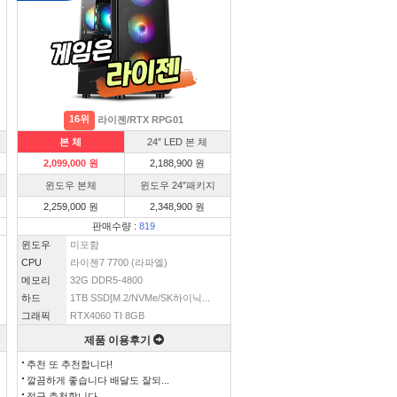
16위
라이젠/RTX RPG01
본 체
24″ LED 본 체
2,099,000 원
2,188,900 원
윈도우 본체
윈도우 24″패키지
2,259,000 원
2,348,900 원
판매수량 :
819
윈도우
미포함
CPU
라이젠7 7700 (라파엘)
메모리
32G DDR5-4800
하드
1TB SSD[M.2/NVMe/SK하이닉...
그래픽
RTX4060 TI 8GB
제품 이용후기
추천 또 추천합니다!
깔끔하게 좋습니다 배달도 잘되...
적극 추천합니다.