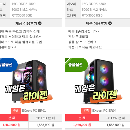
모리
16G DDR5-4800
메모리
16G DDR5-4800
드
500GB M.2 NVMe
하드
500GB M.2 NVMe
래픽
RTX3050 8GB
그래픽
RTX3060 8GB
제품 이용후기
제품 이용후기
일단 배송 빠르고 컴퓨터 상태 ...
빠른배송감사합니다~
가격도 저렴하고 렉도 없네요~
진작 구매할걸
인터넷으로 처음 컴퓨터를 구입...
상품 잘 쓰고 있어요
빠른배송 >.<
가성비 하나는 최고네요
6위
7위
EXpert PC ER01
EXpert PC ER04
본 체
24″ LED 본 체
본 체
24″ LED 본 체
1,469,000 원
1,558,900 원
1,469,000 원
1,558,900 원