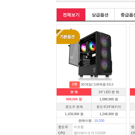
전체보기
상급옵션
중급옵
1위
3D게임/그래픽용 EG3
본 체
24″ LED 본 체
999,000 원
1,088,900 원
윈도우 본체
윈도우24″패키지
1,159,000 원
1,248,900 원
판매수량 :
10,330
윈도우
미포함
윈
CPU
랩터레이크 I3 13100F
C