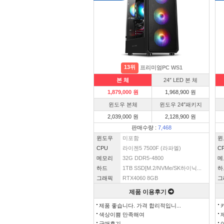
13위
프리미엄PC WS1
본 체
24″ LED 본 체
1,879,000 원
1,968,900 원
윈도우 본체
윈도우 24″패키지
2,039,000 원
2,128,900 원
판매수량 :
7,468
윈도우
미포함
윈
CPU
라이젠5 7500F (라파엘)
C
메모리
32G DDR5-4800
메
하드
1TB SSD[M.2/NVMe/SK하이닉...
하
그래픽
RTX4060 8GB
그
제품 이용후기
제품 좋습니다. 가격 합리적입니...
색상이쁨 만족해여
구매후기