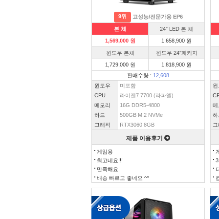
9위
고성능/전문가용 EP6
본 체
24″ LED 본 체
1,569,000 원
1,658,900 원
윈도우 본체
윈도우 24″패키지
1,729,000 원
1,818,900 원
판매수량 :
12,608
윈도우
미포함
윈
CPU
라이젠7 7700 (라파엘)
C
메모리
16G DDR5-4800
메
하드
500GB M.2 NVMe
하
그래픽
RTX3060 8GB
그
제품 이용후기
게임용
최고네요!!!
만족해요
배송 빠르고 좋네요 ^^