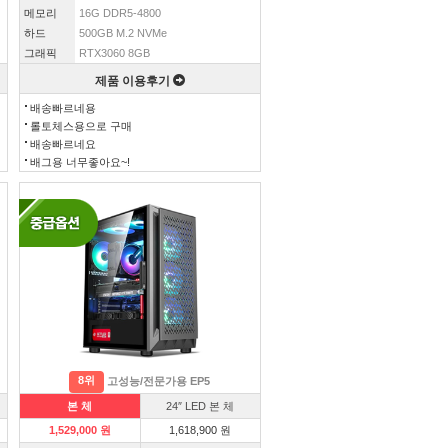
메모리
16G DDR5-4800
하드
500GB M.2 NVMe
그래픽
RTX3060 8GB
제품 이용후기
배송빠르네용
롤토체스용으로 구매
배송빠르네요
배그용 너무좋아요~!
8위
고성능/전문가용 EP5
본 체
24″ LED 본 체
1,529,000 원
1,618,900 원