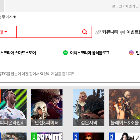
/
로그인
회원가입
부분무이자★
커뮤니티
이벤트
명
용PC를 한눈에 이젠 집에서 렉없이 게임을 즐기자!!