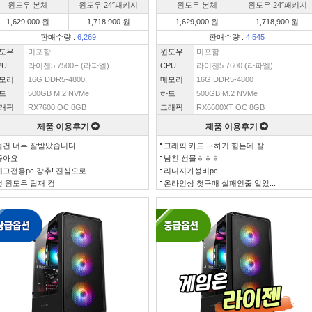
윈도우 본체
윈도우 24″패키지
윈도우 본체
윈도우 24″패키지
1,629,000 원
1,718,900 원
1,629,000 원
1,718,900 원
판매수량 :
6,269
판매수량 :
4,545
도우
미포함
윈도우
미포함
PU
라이젠5 7500F (라파엘)
CPU
라이젠5 7600 (라파엘)
모리
16G DDR5-4800
메모리
16G DDR5-4800
드
500GB M.2 NVMe
하드
500GB M.2 NVMe
래픽
RX7600 OC 8GB
그래픽
RX6600XT OC 8GB
제품 이용후기
제품 이용후기
물건 너무 잘받았습니다.
그래픽 카드 구하기 힘든데 잘 ...
좋아요
남친 선물ㅎㅎㅎ
배그전용pc 강추! 진심으로
리니지가성비pc
첫 윈도우 탑재 컴
온라인상 첫구매 실패인줄 알았...