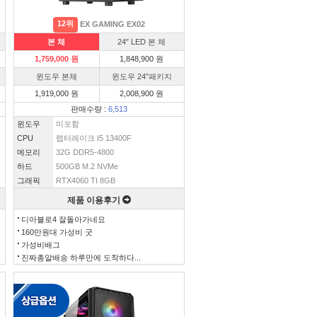
12위
EX GAMING EX02
본 체
24″ LED 본 체
1,759,000 원
1,848,900 원
윈도우 본체
윈도우 24″패키지
1,919,000 원
2,008,900 원
판매수량 :
6,513
윈도우
미포함
CPU
랩터레이크 I5 13400F
메모리
32G DDR5-4800
하드
500GB M.2 NVMe
그래픽
RTX4060 TI 8GB
제품 이용후기
디아블로4 잘돌아가네요
160만원대 가성비 굿
가성비배그
진짜총알배송 하루만에 도착하다...