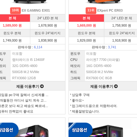
10위
11위
EX GAMING EX01
EXpert PC ER03
본 체
24″ LED 본 체
본 체
24″ LED 본 체
1,589,000 원
1,678,900 원
1,669,000 원
1,758,900 원
윈도우 본체
윈도우 24″패키지
윈도우 본체
윈도우 24″패키지
1,749,000 원
1,838,900 원
1,829,000 원
1,918,900 원
판매수량 :
6,114
판매수량 :
3,741
도우
미포함
윈도우
미포함
PU
랩터레이크 I5 13400F
CPU
라이젠7 7700 (라파엘)
모리
32G DDR5-4800
메모리
16G DDR5-4800
드
500GB M.2 NVMe
하드
500GB M.2 NVMe
래픽
RTX3060 12GB
그래픽
RX7600 OC 8GB
제품 이용후기
제품 이용후기
게임용 pc구매 잘해서 신세계를 ...
상담후 구매
3개월동안 어디서 살지 계속 고...
좋아요~
다른곳 보다 싸고 배송도 빠르네...
업그레이드용으로 저렴하네여.
컴퓨터 잔렉없이 좋네요
제품잘받았습니다.