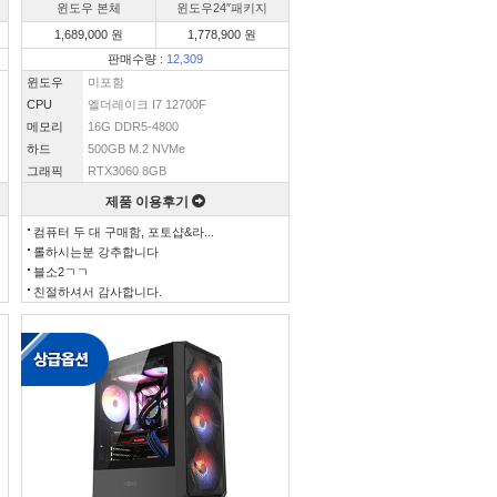
윈도우 본체
윈도우24″패키지
1,689,000 원
1,778,900 원
판매수량 :
12,309
윈도우
미포함
CPU
엘더레이크 I7 12700F
메모리
16G DDR5-4800
하드
500GB M.2 NVMe
그래픽
RTX3060 8GB
제품 이용후기
컴퓨터 두 대 구매함, 포토샵&라...
롤하시는분 강추합니다
블소2ㄱㄱ
친절하셔서 감사합니다.