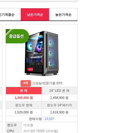
인기제품순
낮은가격순
높은가격순
4위
고성능/전문가용 EP2
본 체
24″ LED 본 체
1,369,000 원
1,458,900 원
윈도우 본체
윈도우 24″패키지
1,529,000 원
1,618,900 원
판매수량 :
13,537
윈도우
미포함
CPU
라이젠5 7500F (라파엘)