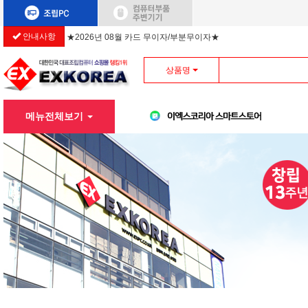
안내사항
★2026년 08월 카드 무이자/부분무이자★
상품명
메뉴전체보기