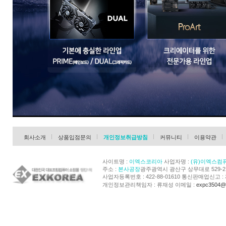
회사소개
상품입점문의
개인정보취급방침
커뮤니티
이용약관
사이트명 :
이엑스코리아
사업자명 :
(유)이엑스컴
주소 :
본사공장
광주광역시 광산구 상무대로 529-
사업자등록번호 : 422-88-01610 통신판매업신고 : 
개인정보관리책임자 : 류재성 이메일 :
expc3504@