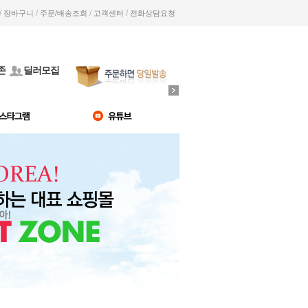
/
/
/
/
장바구니
주문/배송조회
고객센터
전화상담요청
존
딜러모집