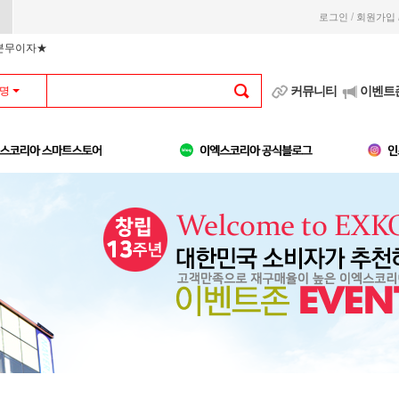
/
로그인
회원가입
부분무이자★
커뮤니티
이벤트
명