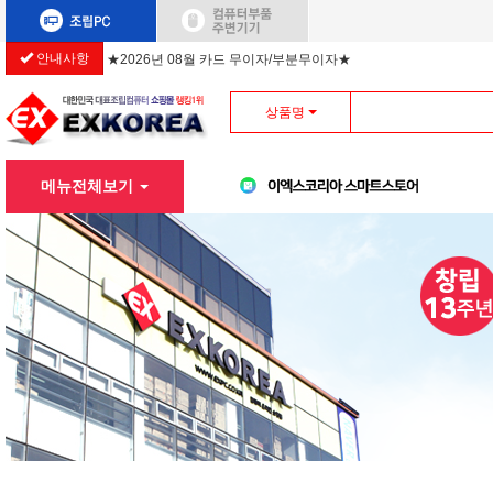
안내사항
★2026년 08월 카드 무이자/부분무이자★
상품명
메뉴전체보기