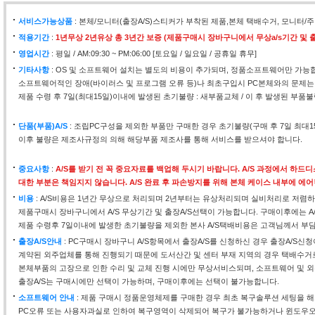
서비스가능상품
: 본체/모니터(출장A/S)스티커가 부착된 제품,본체 택배수거, 모니
적용기간
:
1년무상 2년유상 총 3년간 보증 (제품구매시 장바구니에서 무상a/s기간 및 출
영업시간
: 평일 / AM:09:30 ~ PM:06:00 [토요일 / 일요일 / 공휴일 휴무]
기타사항
: OS 및 소프트웨어 설치는 별도의 비용이 추가되며, 정품소프트웨어만 가능
소프트웨어적인 장애(바이러스 및 프로그램 오류 등)나 최초구입시 PC본체와의 문제는
제품 수령 후 7일(최대15일)이내에 발생된 초기불량 : 새부품교체 / 이 후 발생된 부품불
단품(부품)A/S
: 조립PC구성을 제외한 부품만 구매한 경우 초기불량(구매 후 7일 최대
이후 불량은 제조사규정의 의해 해당부품 제조사를 통해 서비스를 받으셔야 합니다.
중요사항
:
A/S를 받기 전 꼭 중요자료를 백업해 두시기 바랍니다. A/S 과정에서 하
대한 부분은 책임지지 않습니다. A/S 완료 후 파손방지를 위해 본체 케이스 내부에 에
비용
: A/S비용은 1년간 무상으로 처리되며 2년부터는 유상처리되며 실비처리로 저렴하
제품구매시 장바구니에서 A/S 무상기간 및 출장A/S선택이 가능합니다. 구매이후에는 A
제품 수령후 7일이내에 발생한 초기불량을 제외한 본사 A/S택배비용은 고객님께서 부
출장A/S안내
: PC구매시 장바구니 A/S항목에서 출장A/S를 신청하신 경우 출장A/S신
계약된 외주업체를 통해 진행되기 때문에 도서산간 및 센터 부재 지역의 경우 택배수거
본체부품의 고장으로 인한 수리 및 교체 진행 시에만 무상서비스되며, 소프트웨어 및 외
출장A/S는 구매시에만 선택이 가능하며, 구매이후에는 선택이 불가능합니다.
소프트웨어 안내
: 제품 구매시 정품운영체제를 구매한 경우 최초 복구솔루션 세팅을 
PC오류 또는 사용자과실로 인하여 복구영역이 삭제되어 복구가 불가능하거나 윈도우오류