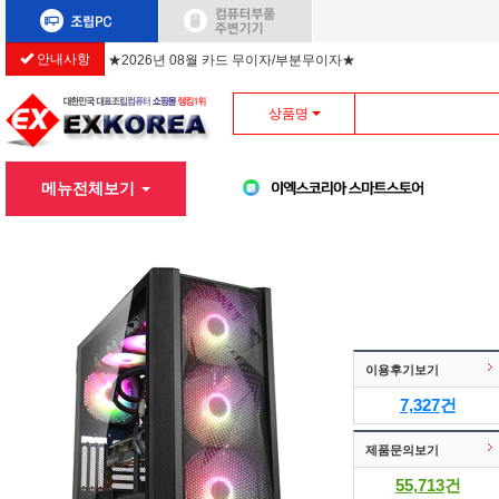
★2026년 08월 카드 무이자/부분무이자★
안내사항
상품명
메뉴전체보기
이용후기보기
7,327
건
제품문의보기
55,713
건