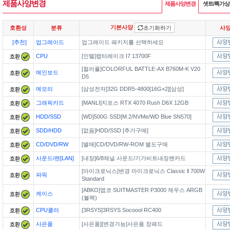
제품사양변경
제품사양변경
셋트/특가
기본사양
호환성
분류
초기화하기
사
[추천]
업그레이드
업그레이드 패키지를 선택하세요
CPU
[인텔]랩터레이크 I7 13700F
[컬러풀]COLORFUL BATTLE-AX B760M-K V20
메인보드
D5
메모리
[삼성전자]32G DDR5-4800[16G×2][삼성]
그래픽카드
[MANLI]지포스 RTX 4070 Rush D6X 12GB
HDD/SSD
[WD]500G SSD[M.2/NVMe/WD Blue SN570]
SDD/HDD
[없음]HDD/SSD [추가구매]
CD/DVD/RW
[별매]CD/DVD/RW-ROM 별도구매
사운드/랜[LAN]
[내장]6/8채널 사운드/기가비트내장랜카드
[마이크로닉스]변경 마이크로닉스 Classic ll 700W
파워
Standard
[ABKO]앱코 SUITMASTER P3000 제우스 ARGB
케이스
(블랙)
CPU쿨러
[3RSYS]3RSYS Socoool RC400
사은품
[사은품][변경가능]사은품 장패드