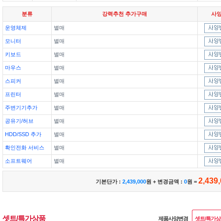
분류
강력추천 추가구매
사
운영체제
별매
모니터
별매
키보드
별매
마우스
별매
스피커
별매
프린터
별매
주변기기추가
별매
공유기/허브
별매
HDD/SSD 추가
별매
확인전화 서비스
별매
소프트웨어
별매
2,439
기본단가 :
2,439,000
원 + 변경금액 :
0
원 =
셋트/특가상품
제품사양변경
셋트/특가