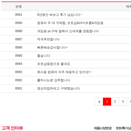
번호
제
8991
8년동안 써보고 후기 남깁니다~
8990
컴퓨터 두 대 구매함, 포토샵&라이트룸&게임용
8988
게임용 pc구매 잘해서 신세계를 경험합니다
8987
적극추천합니다
8986
빠른배송감사합니다~
8985
좋습니다
8984
포토샵용컴으로 좋네요
8983
회사용 컴퓨터 자주 애용하고 있어요!~
8982
롤하시는분 강추합니다
8981
영상작업하려고 구매했습니다
현
◀
1
2
3
재
고객 인터뷰
제품사양변경
셋트/특가