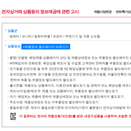
전자상거래 상품등의 정보제공에 관한 고시
제품사양변경
셋트/특가
상품군
- 컴퓨터 / 모니터 / 컴퓨터부품 / 프린터 / 주변기기 및 각종 소모품
상품정보
>부품정보 별도페이지 바로가기
- 품명/ 모델명: 해당제품 상품페이지 상단 및 제품상세정보 또는 부품정보 별도페이지 
- A/S책임자와 전화번호: 해당상품 제조사 및 수입원 고객센터 연락처를 부품정보 별
- 전기용품 안전인증 필 유무: [안전인증 유] 해당상품에 부착 또는 부품정보 별도페이지
- 정격전압/소비전력: 전기용품 안전관리법 상 안전인증대상 전기용품, 자율안전확인
한하여 제품 및 부품정보 별도페이지 별도표기
- 출시연월: 제품또는 상품페이지, 이용안내에 별도표기 및 판매자 또는 해당상품 제조
- 제조사/수입원/제조국: 제품 또는 상품페이지, 부품정보 별도페이지 별도표기
- 크기: 해당되는 제품에 한하여 제품상세정보 또는 부품정보 별도페이지 별도표기
- 주요사양: 제품상세정보 또는 이부품정보 별도페이지 별도표기
- 품질보증기준: 제조사 품질보증기준에 의거처리(기준이 불분명시 전자상거래법에 의거
이 컴퓨터는 전자파 적합성평가(인증)를 받은 내장구성품을 사용하여 조립한 것