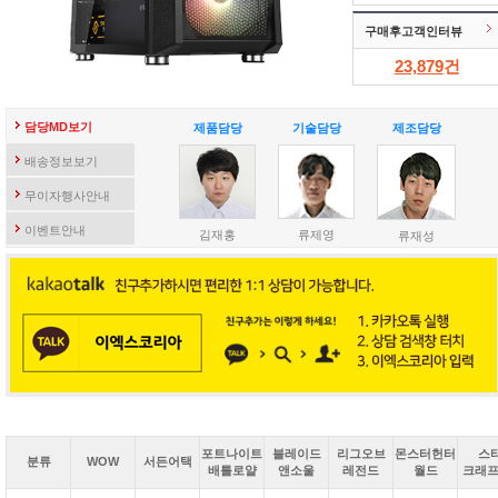
구매후고객인터뷰
23,879
건
담당MD보기
제품담당
기술담당
제조담당
배송정보보기
무이자행사안내
이벤트안내
김재홍
류제영
류재성
포트나이트
블레이드
리그오브
몬스터헌터
스
분류
WOW
서든어택
배틀로얄
앤소울
레전드
월드
크래프