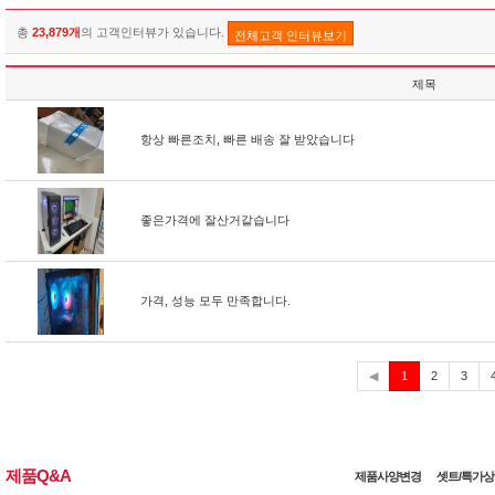
총
23,879개
의 고객인터뷰가 있습니다.
전체고객 인터뷰보기
제목
항상 빠른조치, 빠른 배송 잘 받았습니다
좋은가격에 잘산거같습니다
가격, 성능 모두 만족합니다.
현
◀
1
2
3
재
제품Q&A
제품사양변경
셋트/특가