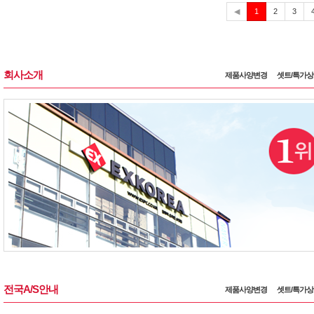
현
◀
1
2
3
재
회사소개
제품사양변경
셋트/특가
전국A/S안내
제품사양변경
셋트/특가