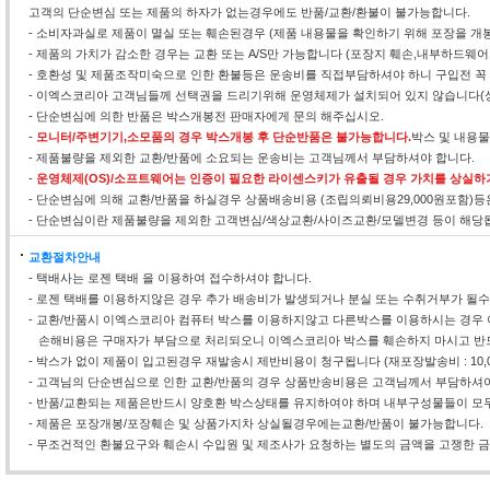
고객의 단순변심 또는 제품의 하자가 없는경우에도 반품/교환/환불이 불가능합니다.
- 소비자과실로 제품이 멸실 또는 훼손된경우 (제품 내용물을 확인하기 위해 포장을 개
- 제품의 가치가 감소한 경우는 교환 또는 A/S만 가능합니다 (포장지 훼손,내부하드웨
- 호환성 및 제품조작미숙으로 인한 환불등은 운송비를 직접부담하셔야 하니 구입전 꼭
- 이엑스코리아 고객님들께 선택권을 드리기위해 운영체제가 설치되어 있지 않습니다(
- 단순변심에 의한 반품은 박스개봉전 판매자에게 문의 해주십시오.
-
모니터/주변기기,소모품의 경우 박스개봉 후 단순반품은 불가능합니다.
박스 및 내용
- 제품불량을 제외한 교환/반품에 소요되는 운송비는 고객님께서 부담하셔야 합니다.
-
운영체제(OS)/소프트웨어는 인증이 필요한 라이센스키가 유출될 경우 가치를 상실하
- 단순변심에 의해 교환/반품을 하실경우 상품배송비용 (조립의뢰비용29,000원포함)
- 단순변심이란 제품불량을 제외한 고객변심/색상교환/사이즈교환/모델변경 등이 해당
교환절차안내
- 택배사는 로젠 택배 을 이용하여 접수하셔야 합니다.
- 로젠 택배를 이용하지않은 경우 추가 배송비가 발생되거나 분실 또는 수취거부가 될
- 교환/반품시 이엑스코리아 컴퓨터 박스를 이용하지않고 다른박스를 이용하시는 경우 
손해비용은 구매자가 부담으로 처리되오니 이엑스코리아 박스를 훼손하지 마시고 반
- 박스가 없이 제품이 입고된경우 재발송시 제반비용이 청구됩니다 (재포장발송비 : 10,0
- 고객님의 단순변심으로 인한 교환/반품의 경우 상품반송비용은 고객님께서 부담하셔야
- 반품/교환되는 제품은반드시 양호환 박스상태를 유지하여야 하며 내부구성물들이 모두
- 제품은 포장개봉/포장훼손 및 상품가지차 상실될경우에는교환/반품이 불가능합니다.
- 무조건적인 환불요구와 훼손시 수입원 및 제조사가 요청하는 별도의 금액을 고쟁한 금액