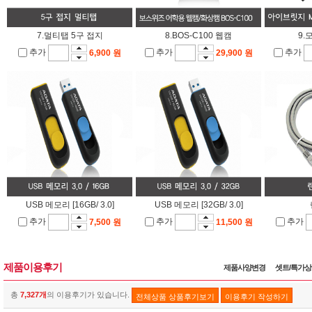
7.멀티탭 5구 접지
8.BOS-C100 웹캠
9.
추가
추가
추가
6,900 원
29,900 원
USB 메모리 [16GB/ 3.0]
USB 메모리 [32GB/ 3.0]
추가
추가
추가
7,500 원
11,500 원
제품이용후기
제품사양변경
셋트/특가
총
7,327개
의 이용후기가 있습니다.
전체상품 상품후기보기
이용후기 작성하기