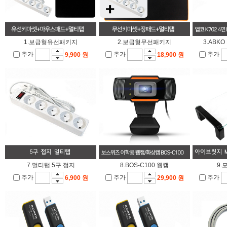
1.보급형유선패키지
2.보급형무선패키지
3.ABK
추가
추가
추가
9,900 원
18,900 원
7.멀티탭 5구 접지
8.BOS-C100 웹캠
9.
추가
추가
추가
6,900 원
29,900 원