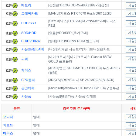
메모리
[삼성전자]32G DDR5-4800[16G×2][삼성]
그래픽카드
[MANLI]지포스 RTX 4070 Rush D6X 12GB
[SK하이닉스]1TB SSD[M.2/NVMe/SK하이닉스
HDD/SSD
P31]
SDD/HDD
[없음]HDD/SSD [추가구매]
CD/DVD/RW
[별매]CD/DVD/RW-ROM 별도구매
사운드/랜[LAN]
[내장]6/8채널 사운드/기가비트내장랜카드
[마이크로닉스]마이크로닉스 Classic 850W
파워
GOLD 풀모듈러
[ABKO]앱코 SUITMASTER P3000 제우스 ARGB
케이스
(블랙)
CPU쿨러
[3RSYS]3RSYS 라니 SE 240 ARGB (BLACK)
운영체제
[Microsoft]Windows 10 Home DSP + 복구솔루션
사은품
[사은품][변경가능]사은품 장패드
분류
강력추천 추가구매
사
모니터
별매
키보드
별매
마우스
별매