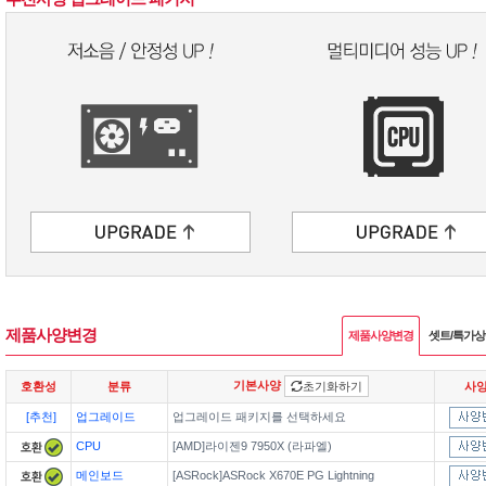
제품사양변경
제품사양변경
셋트/특가
기본사양
호환성
분류
초기화하기
사
[추천]
업그레이드
업그레이드 패키지를 선택하세요
CPU
[AMD]라이젠9 7950X (라파엘)
메인보드
[ASRock]ASRock X670E PG Lightning