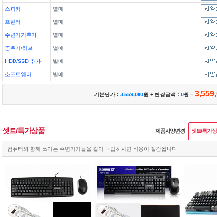
스피커
별매
프린터
별매
주변기기추가
별매
공유기/허브
별매
HDD/SSD 추가
별매
소프트웨어
별매
3,559
기본단가 :
3,559,000
원 + 변경금액 :
0
원 =
셋트/특가상품
제품사양변경
셋트/특가
컴퓨터와 함께 쓰이는 주변기기들을 같이 구입하시면 비용이 절감됩니다.