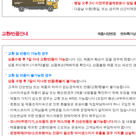
-
평일 오후 2시 이전주문결제완료시 당일 
- 다음날 수령(휴일, 또는 섬지역 산간지역
교환/반품안내
제품사양변경
셋트/특가
교환 및 반품이 가능한 경우
상품수령 후 7일 이내 교환/반품이 가능
합니다. (단, 제품의 훼손이 없을 경우에 한합니
상품 하드웨어 (기계적)불량, 상품회손(택배직원 확인시), 상품불량 제품 또는 파손인
교환 및 반품이 불가능한 경우
상품 수령 후 7일이 지나면 반품/환불이 불가능
합니다.
고객의 단순변심 또는 제품의 하자가 없는경우에도 반품/교환/환불이 불가능합니다.
- 소비자과실로 제품이 멸실 또는 훼손된경우 (제품 내용물을 확인하기 위해 포장을 개
- 제품의 가치가 감소한 경우는 교환 또는 A/S만 가능합니다 (포장지 훼손,내부하드웨
- 호환성 및 제품조작미숙으로 인한 환불등은 운송비를 직접부담하셔야 하니 구입전 꼭
- 이엑스코리아 고객님들께 선택권을 드리기위해 운영체제가 설치되어 있지 않습니다(
- 단순변심에 의한 반품은 박스개봉전 판매자에게 문의 해주십시오.
-
모니터/주변기기,소모품의 경우 박스개봉 후 단순반품은 불가능합니다.
박스 및 내용
- 제품불량을 제외한 교환/반품에 소요되는 운송비는 고객님께서 부담하셔야 합니다.
-
운영체제(OS)/소프트웨어는 인증이 필요한 라이센스키가 유출될 경우 가치를 상실하