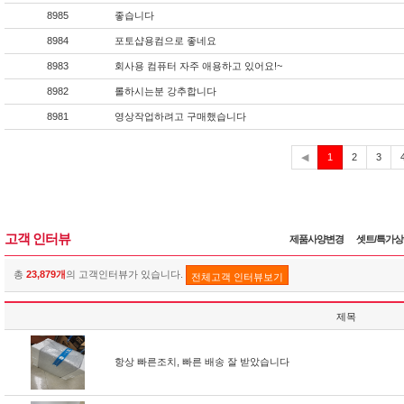
8985
좋습니다
8984
포토샵용컴으로 좋네요
8983
회사용 컴퓨터 자주 애용하고 있어요!~
8982
롤하시는분 강추합니다
8981
영상작업하려고 구매했습니다
현
◀
1
2
3
재
고객 인터뷰
제품사양변경
셋트/특가
총
23,879개
의 고객인터뷰가 있습니다.
전체고객 인터뷰보기
제목
항상 빠른조치, 빠른 배송 잘 받았습니다