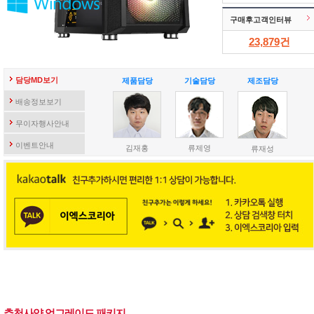
구매후고객인터뷰
23,879
건
담당MD보기
제품담당
기술담당
제조담당
배송정보보기
무이자행사안내
이벤트안내
김재홍
류제영
류재성
추천사양 업그레이드 패키지