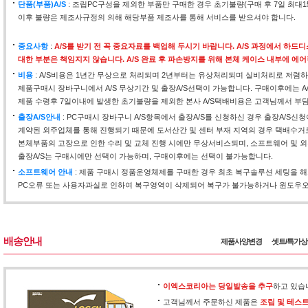
단품(부품)A/S
: 조립PC구성을 제외한 부품만 구매한 경우 초기불량(구매 후 7일 최대
이후 불량은 제조사규정의 의해 해당부품 제조사를 통해 서비스를 받으셔야 합니다.
중요사항
:
A/S를 받기 전 꼭 중요자료를 백업해 두시기 바랍니다. A/S 과정에서 하
대한 부분은 책임지지 않습니다. A/S 완료 후 파손방지를 위해 본체 케이스 내부에 에
비용
: A/S비용은 1년간 무상으로 처리되며 2년부터는 유상처리되며 실비처리로 저렴하
제품구매시 장바구니에서 A/S 무상기간 및 출장A/S선택이 가능합니다. 구매이후에는 A
제품 수령후 7일이내에 발생한 초기불량을 제외한 본사 A/S택배비용은 고객님께서 부
출장A/S안내
: PC구매시 장바구니 A/S항목에서 출장A/S를 신청하신 경우 출장A/S신
계약된 외주업체를 통해 진행되기 때문에 도서산간 및 센터 부재 지역의 경우 택배수거
본체부품의 고장으로 인한 수리 및 교체 진행 시에만 무상서비스되며, 소프트웨어 및 외
출장A/S는 구매시에만 선택이 가능하며, 구매이후에는 선택이 불가능합니다.
소프트웨어 안내
: 제품 구매시 정품운영체제를 구매한 경우 최초 복구솔루션 세팅을 
PC오류 또는 사용자과실로 인하여 복구영역이 삭제되어 복구가 불가능하거나 윈도우오류
배송안내
제품사양변경
셋트/특가
이엑스코리아는 당일발송을 추구
하고 있습
고객님께서 주문하신 제품은
조립 및 테스