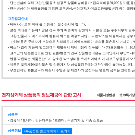
- 단순변심에 의해 교환/반품을 하실경우 상품배송비용 (조립의뢰비용29,000원포함)
- 단순변심이란 제품불량을 제외한 고객변심/색상교환/사이즈교환/모델변경 등이 해당
교환절차안내
- 택배사는 로젠 택배 을 이용하여 접수하셔야 합니다.
- 로젠 택배를 이용하지않은 경우 추가 배송비가 발생되거나 분실 또는 수취거부가 될
- 교환/반품시 이엑스코리아 컴퓨터 박스를 이용하지않고 다른박스를 이용하시는 경우 
손해비용은 구매자가 부담으로 처리되오니 이엑스코리아 박스를 훼손하지 마시고 반
- 박스가 없이 제품이 입고된경우 재발송시 제반비용이 청구됩니다 (재포장발송비 : 10,0
- 고객님의 단순변심으로 인한 교환/반품의 경우 상품반송비용은 고객님께서 부담하셔야
- 반품/교환되는 제품은반드시 양호환 박스상태를 유지하여야 하며 내부구성물들이 모두
- 제품은 포장개봉/포장훼손 및 상품가지차 상실될경우에는교환/반품이 불가능합니다.
- 무조건적인 환불요구와 훼손시 수입원 및 제조사가 요청하는 별도의 금액을 고쟁한 금액
전자상거래 상품등의 정보제공에 관한 고시
제품사양변경
셋트/특가
상품군
- 컴퓨터 / 모니터 / 컴퓨터부품 / 프린터 / 주변기기 및 각종 소모품
상품정보
>부품정보 별도페이지 바로가기