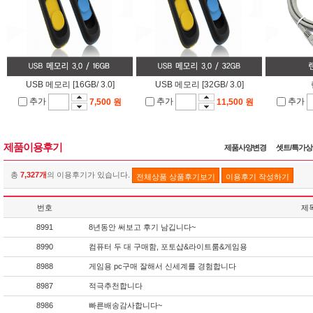
USB 메모리 [16GB/ 3.0]
USB 메모리 [32GB/ 3.0]
추가
추가
추가
7,500 원
11,500 원
제품이용후기
제품사양변경
셋트/특가
총
7,327개
의 이용후기가 있습니다.
전체상품 상품후기보기
이용후기 작성하기
번호
제
8991
8년동안 써보고 후기 남깁니다~
8990
컴퓨터 두 대 구매함, 포토샵&라이트룸&게임용
8988
게임용 pc구매 잘해서 신세계를 경험합니다
8987
적극추천합니다
8986
빠른배송감사합니다~