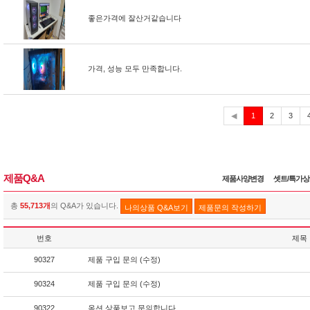
좋은가격에 잘산거같습니다
가격, 성능 모두 만족합니다.
현
◀
1
2
3
재
제품Q&A
제품사양변경
셋트/특가
총
55,713개
의 Q&A가 있습니다.
나의상품 Q&A보기
제품문의 작성하기
번호
제목
90327
제품 구입 문의 (수정)
90324
제품 구입 문의 (수정)
90322
옥션 상품보고 문의합니다.