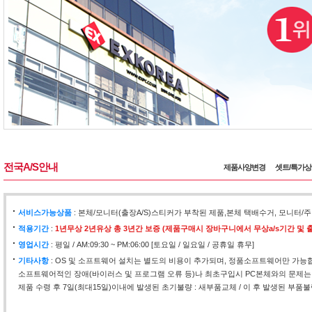
전국A/S안내
제품사양변경
셋트/특가
서비스가능상품
: 본체/모니터(출장A/S)스티커가 부착된 제품,본체 택배수거, 모니
적용기간
:
1년무상 2년유상 총 3년간 보증 (제품구매시 장바구니에서 무상a/s기간 및 출
영업시간
: 평일 / AM:09:30 ~ PM:06:00 [토요일 / 일요일 / 공휴일 휴무]
기타사항
: OS 및 소프트웨어 설치는 별도의 비용이 추가되며, 정품소프트웨어만 가능
소프트웨어적인 장애(바이러스 및 프로그램 오류 등)나 최초구입시 PC본체와의 문제는
제품 수령 후 7일(최대15일)이내에 발생된 초기불량 : 새부품교체 / 이 후 발생된 부품불