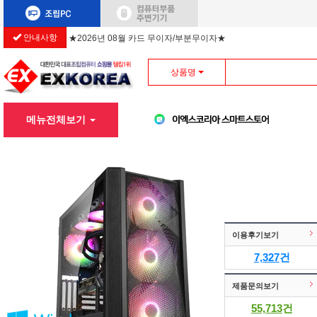
★2026년 08월 카드 무이자/부분무이자★
안내사항
상품명
메뉴전체보기
이용후기보기
7,327
건
제품문의보기
55,713
건