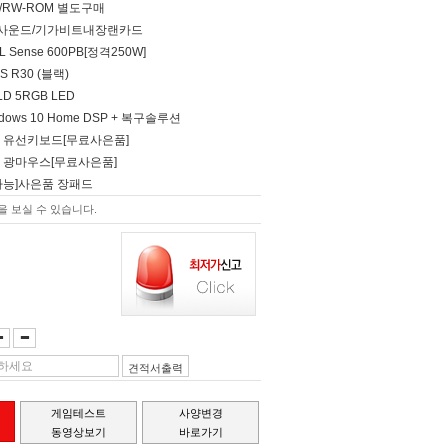
D/RW-ROM 별도구매
널 사운드/기가비트내장랜카드
L Sense 600PB[정격250W]
S R30 (블랙)
LD 5RGB LED
Windows 10 Home DSP + 복구솔루션
형 유선키보드[무료사은품]
 광마우스[무료사은품]
가능]사은품 장패드
 보실 수 있습니다.
견적서출력
게임테스트
사양변경
동영상보기
바로가기