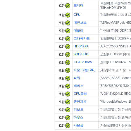
[픽셀아트]픽셀아트 24
모니터
[75Hz/HDMI/FHD]
CPU
[인텔]코멧레이크 i3 10
메인보드
[ASRock]ASRock H5
메모리
[마이크론]8G DDR4 3
그래픽카드
[인텔]인텔 HD그래픽스
HDD/SSD
[ABKO]256G SSD[T
SDD/HDD
[없음]HDD/SSD [추
CD/DVD/RW
[별매]CD/DVD/RW-
사운드/랜[LAN]
[내장]6/8채널 사운
파워
[BABEL]BABEL Sens
케이스
[3RSYS]3RSYS R30 
CPU쿨러
[AION]SM204LD 5RG
운영체제
[Microsoft]Window
키보드
[이벤트]일반형 유선
마우스
[이벤트]일반형 광마
사은품
[사은품][변경가능]사