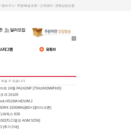
/
/
/
/
장바구니
주문/배송조회
고객센터
전화상담요청
존
딜러모집
보실 수 있습니다.
 24형 PA242MF [75Hz/HDMI/FHD]
 i3 10105
ock H510M-HDV/M.2
DR4 3200MHz[8G×1][마이크론]
그래픽스 630
SSD[TLC/앱코 AGM S256]
SD [추가구매]