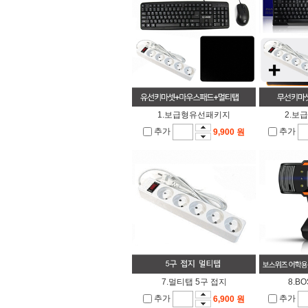
1.보급형유선패키지
2.보
추가
추가
9,900 원
7.멀티탭 5구 접지
8.B
추가
추가
6,900 원