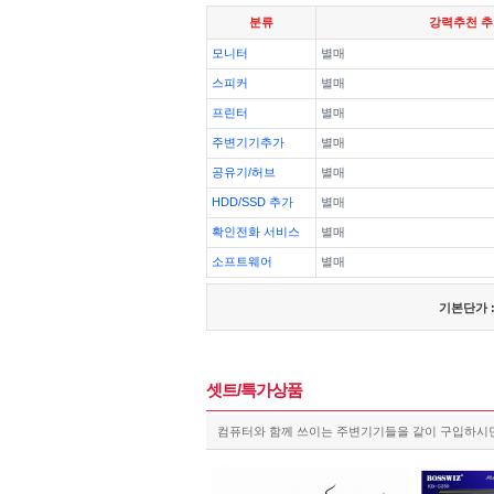
분류
강력추천 
모니터
별매
스피커
별매
프린터
별매
주변기기추가
별매
공유기/허브
별매
HDD/SSD 추가
별매
확인전화 서비스
별매
소프트웨어
별매
기본단가 
셋트/특가상품
컴퓨터와 함께 쓰이는 주변기기들을 같이 구입하시