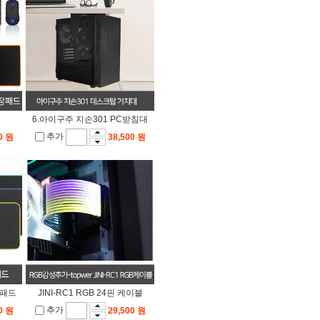
6.아이구주 지손301 PC받침대
추가
0 원
38,500 원
장패드
JINI-RC1 RGB 24핀 케이블
추가
0 원
29,500 원