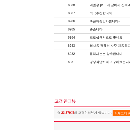
8988
게임용 pc구매 잘해서 신세
8987
적극추천합니다
8986
빠른배송감사합니다~
8985
좋습니다
8984
포토샵용컴으로 좋네요
8983
회사용 컴퓨터 자주 애용하고
8982
롤하시는분 강추합니다
8981
영상작업하려고 구매했습니
고객 인터뷰
총
23,879개
의 고객인터뷰가 있습니다.
전체고객 