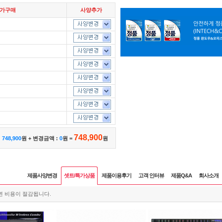
추가구매
사양추가
748,900
:
748,900
원 + 변경금액 :
0
원 =
원
제품사양변경
셋트/특가상품
제품이용후기
고객 인터뷰
제품Q&A
회사소개
면 비용이 절감됩니다.