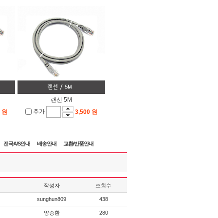
랜선 5M
추가
0 원
3,500 원
전국A/S안내
배송안내
교환/반품안내
작성자
조회수
sunghun809
438
양승환
280