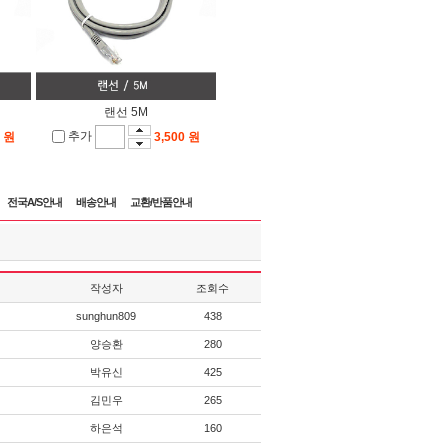
랜선 5M
추가
0 원
3,500 원
전국A/S안내
배송안내
교환/반품안내
작성자
조회수
sunghun809
438
양승환
280
박유신
425
김민우
265
하은석
160