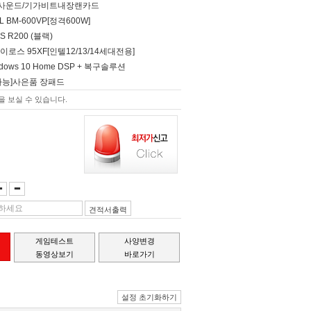
널 사운드/기가비트내장랜카드
EL BM-600VP[정격600W]
S R200 (블랙)
자이로스 95XF[인텔12/13/14세대전용]
Windows 10 Home DSP + 복구솔루션
가능]사은품 장패드
 보실 수 있습니다.
견적서출력
게임테스트
사양변경
동영상보기
바로가기
설정 초기화하기