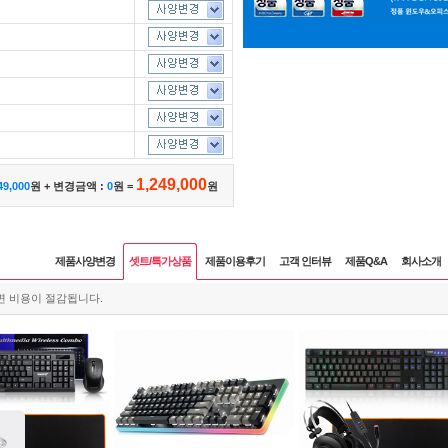
1,249,000
49,000
원 + 변경금액 :
0
원 =
원
제품사양변경
셋트/특가상품
제품이용후기
고객 인터뷰
제품Q&A
회사소개
면 비용이 절감됩니다.