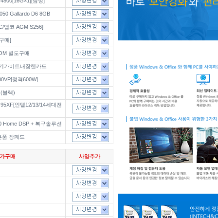
800[16G×1][삼성]
50 Gallardo D6 8GB
LC/앱코 AGM S256]
가구매]
ROM 별도구매
드/기가비트내장랜카드
600VP[정격600W]
 (블랙)
95XF[인텔12/13/14세대전
s 10 Home DSP + 복구솔루션
은품 장패드
추가구매
사양추가