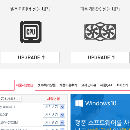
제품사양변경
셋트/특가상품
제품이용후기
고객 인터뷰
제품Q&A
회사소개
초기화하기
사양변경
 선택하세요
100F
610M-C/CSM