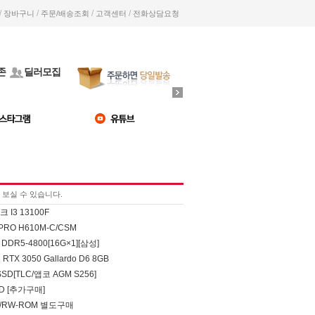
/
/
/
/
장바구니
주문/배송조회
고객센터
전화상담요청
존
딜러모집
보실 수 있습니다.
I3 13100F
 PRO H610M-C/CSM
DDR5-4800[16G×1][삼성]
RTX 3050 Gallardo D6 8GB
SSD[TLC/앱코 AGM S256]
SD [추가구매]
D/RW-ROM 별도구매