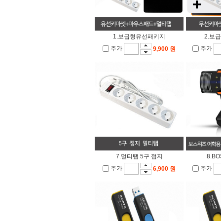
1.보급형유선패키지
2.보
추가
추가
9,900 원
7.멀티탭 5구 접지
8.B
추가
추가
6,900 원