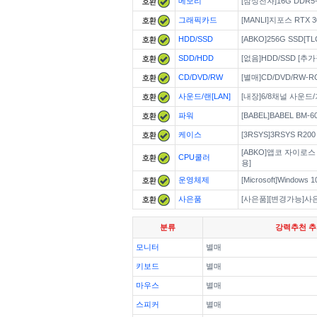
메모리
[삼성전자]16G DDR5-4
그래픽카드
[MANLI]지포스 RTX 30
HDD/SSD
[ABKO]256G SSD[T
SDD/HDD
[없음]HDD/SSD [추
CD/DVD/RW
[별매]CD/DVD/RW-
사운드/랜[LAN]
[내장]6/8채널 사운
파워
[BABEL]BABEL BM-
케이스
[3RSYS]3RSYS R200
[ABKO]앱코 자이로스 
CPU쿨러
용]
운영체제
[Microsoft]Window
사은품
[사은품][변경가능]사
분류
강력추천 
모니터
별매
키보드
별매
마우스
별매
스피커
별매