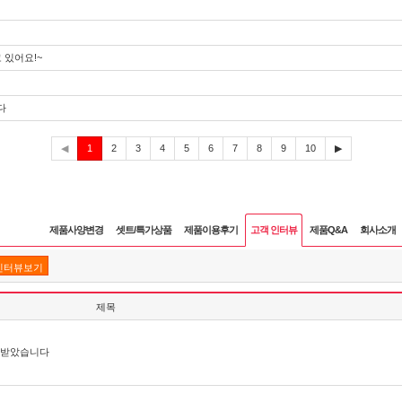
 있어요!~
다
현
◀
1
2
3
4
5
6
7
8
9
10
▶
재
제품사양변경
셋트/특가상품
제품이용후기
고객 인터뷰
제품Q&A
회사소개
인터뷰보기
제목
잘 받았습니다