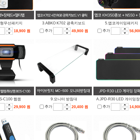
급형무선패키지
3.ABKO K702 광축키보드
5.앱코게이밍패키지
추가
추가
18,900 원
49,900 원
56,90
OS-C100 웹캠
9.모니터 받침대
A.JPD-R30 LED 게이밍
추가
추가
29,900 원
20,400 원
14,90