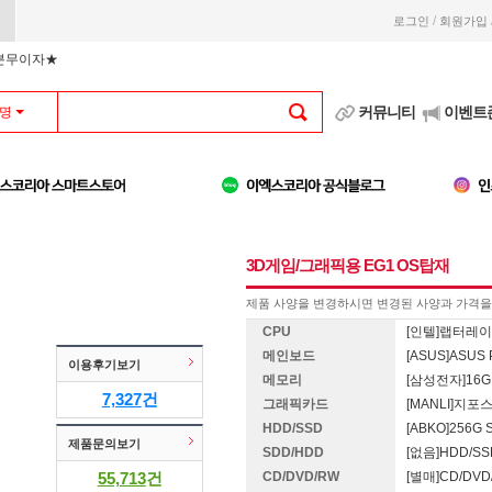
/
로그인
회원가입
부분무이자★
커뮤니티
이벤트
명
3D게임/그래픽용 EG1 OS탑재
제품 사양을 변경하시면 변경된 사양과 가격을 
CPU
[인텔]랩터레이크 
메인보드
[ASUS]ASUS
이용후기보기
메모리
[삼성전자]16G 
7,327
건
그래픽카드
[MANLI]지포스 
HDD/SSD
[ABKO]256G 
제품문의보기
SDD/HDD
[없음]HDD/S
55,713
건
CD/DVD/RW
[별매]CD/DV