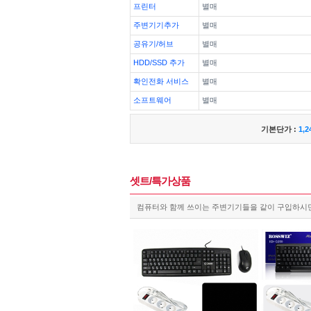
프린터
별매
주변기기추가
별매
공유기/허브
별매
HDD/SSD 추가
별매
확인전화 서비스
별매
소프트웨어
별매
기본단가 :
1,2
셋트/특가상품
컴퓨터와 함께 쓰이는 주변기기들을 같이 구입하시