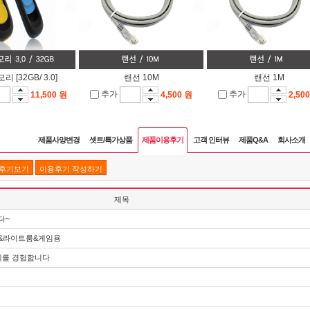
리 [32GB/ 3.0]
랜선 10M
랜선 1M
추가
추가
11,500 원
4,500 원
2,50
제품사양변경
셋트/특가상품
제품이용후기
고객 인터뷰
제품Q&A
회사소개
품후기보기
이용후기 작성하기
제목
다~
샵&라이트룸&게임용
계를 경험합니다