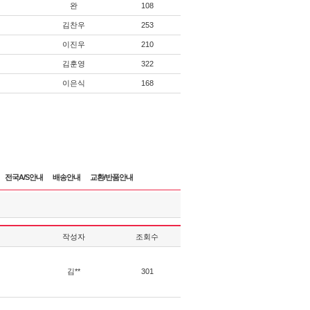
완
108
김찬우
253
이진우
210
김훈영
322
이은식
168
전국A/S안내
배송안내
교환/반품안내
작성자
조회수
김**
301