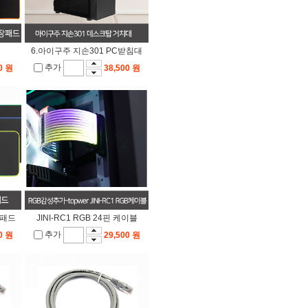
6.아이구주 지손301 PC받침대
추가
0 원
38,500 원
장패드
JINI-RC1 RGB 24핀 케이블
추가
0 원
29,500 원