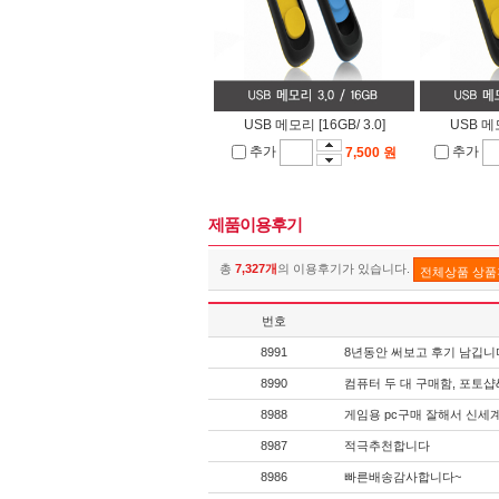
USB 메모리 [16GB/ 3.0]
USB 메모
추가
추가
7,500 원
제품이용후기
총
7,327개
의 이용후기가 있습니다.
전체상품 상
번호
8991
8년동안 써보고 후기 남깁니
8990
컴퓨터 두 대 구매함, 포토
8988
게임용 pc구매 잘해서 신세
8987
적극추천합니다
8986
빠른배송감사합니다~