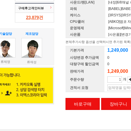
사운드/랜[LAN]
[내장]6/8채
구매후고객인터뷰
파워
[BABEL]BAB
케이스
[3RSYS]3RSY
23,879
건
CPU쿨러
[ABKO]앱코 
운영체제
[Microsoft]
기술담당
제조담당
사은품
[사은품][변경
본체추가사항 옵션을 선택하시면 추가된 목록을
1,249,000
기본가격
사양변경 추가금액
0
류제영
류재성
대량구매 할인금액
0
1,249,000
판매가격
개
주문수량
견적서 요청
바로구매
장바구니