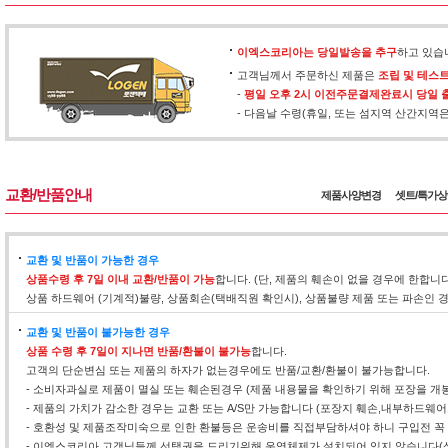
이엑스코리아는 당일발송을 추구
하고 있습
고객님께서 주문하신 제품은
조립 및 테스
-
평일 오후 2시 이전주문결제완료시 당일 
- 다음날 수령(휴일, 또는 섬지역 산간지역
교환/반품안내
제품사양변경
셋트/특가
교환 및 반품이 가능한 경우
상품수령 후 7일 이내 교환/반품이 가능
합니다. (단, 제품의 훼손이 없을 경우에 한합니
상품 하드웨어 (기계적)불량, 상품회손(택배직원 확인시), 상품불량 제품 또는 파손인
교환 및 반품이 불가능한 경우
상품 수령 후 7일이 지나면 반품/환불이 불가능
합니다.
고객의 단순변심 또는 제품의 하자가 없는경우에도 반품/교환/환불이 불가능합니다.
- 소비자과실로 제품이 멸실 또는 훼손된경우 (제품 내용물을 확인하기 위해 포장을 개
- 제품의 가치가 감소한 경우는 교환 또는 A/S만 가능합니다 (포장지 훼손,내부하드웨
- 호환성 및 제품조작미숙으로 인한 환불등은 운송비를 직접부담하셔야 하니 구입전 꼭
- 이엑스코리아 고객님들께 선택권을 드리기위해 운영체제가 설치되어 있지 않습니다(