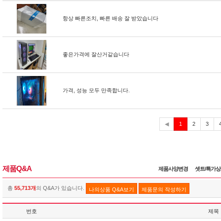
항상 빠른조치, 빠른 배송 잘 받았습니다
좋은가격에 잘산거같습니다
가격, 성능 모두 만족합니다.
현
◀
1
2
3
재
제품Q&A
제품사양변경
셋트/특가
총
55,713개
의 Q&A가 있습니다.
나의상품 Q&A보기
제품문의 작성하기
번호
제목