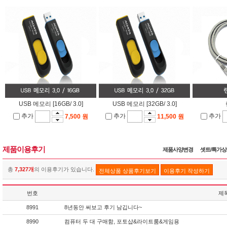
USB 메모리 [16GB/ 3.0]
USB 메모리 [32GB/ 3.0]
추가
추가
추가
7,500 원
11,500 원
제품이용후기
제품사양변경
셋트/특가
총
7,327개
의 이용후기가 있습니다.
전체상품 상품후기보기
이용후기 작성하기
번호
제
8991
8년동안 써보고 후기 남깁니다~
8990
컴퓨터 두 대 구매함, 포토샵&라이트룸&게임용