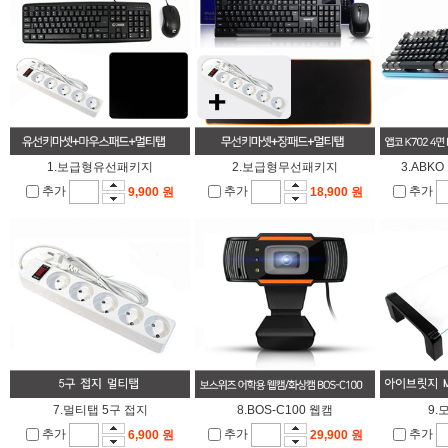
1.보급형유선패키지
2.보급형무선패키지
3.ABK
추가
추가
추가
9,900 원
18,900 원
7.멀티탭 5구 접지
8.BOS-C100 웹캠
9.
추가
추가
추가
6,900 원
29,900 원