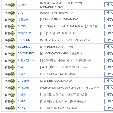
[픽셀아트]픽셀아트 24형 PA242MF
모니터
[75Hz/HDMI/FHD]
CPU
[AMD]라이젠5 5600[버미어]
메인보드
[ASRock]ASRock A520M-HDV
메모리
[마이크론]8G DDR4 3200MHz[8G×1][마이크론]
그래픽카드
[TUL]라데온 RX 6600 D6 8GB
HDD/SSD
[ABKO]256G SSD[TLC/앱코 AGM S256]
SDD/HDD
[없음]HDD/SSD [추가구매]
CD/DVD/RW
[별매]CD/DVD/RW-ROM 별도구매
사운드/랜[LAN]
[내장]6/8채널 사운드/기가비트내장랜카드
파워
[BABEL]BABEL BM-700VP 80Plus Bronze
케이스
[3RSYS]3RSYS R200 (블랙)
CPU쿨러
[딥쿨]DEEPCOOL AG400
운영체제
[Microsoft]Windows 10 Home DSP + 복구솔루션
키보드
[이벤트]일반형 유선키보드[무료사은품]
마우스
[이벤트]일반형 광마우스[무료사은품]
사은품
[사은품][변경가능]사은품 장패드