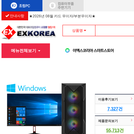
안내사항
★2026년 08월 카드 무이자/부분무이자★
상품명
메뉴전체보기
이용후기보기
7,327
건
제품문의보기
55,713
건