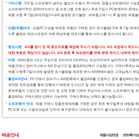
기타사항
: OS 및 소프트웨어 설치는 별도의 비용이 추가되며, 정품소프트웨어만 가능
소프트웨어적인 장애(바이러스 및 프로그램 오류 등)나 최초구입시 PC본체와의 문제는
제품 수령 후 7일(최대15일)이내에 발생된 초기불량 : 새부품교체 / 이 후 발생된 부품불
단품(부품)A/S
: 조립PC구성을 제외한 부품만 구매한 경우 초기불량(구매 후 7일 최대
이후 불량은 제조사규정의 의해 해당부품 제조사를 통해 서비스를 받으셔야 합니다.
중요사항
:
A/S를 받기 전 꼭 중요자료를 백업해 두시기 바랍니다. A/S 과정에서 하
대한 부분은 책임지지 않습니다. A/S 완료 후 파손방지를 위해 본체 케이스 내부에 에
비용
: A/S비용은 1년간 무상으로 처리되며 2년부터는 유상처리되며 실비처리로 저렴하
제품구매시 장바구니에서 A/S 무상기간 및 출장A/S선택이 가능합니다. 구매이후에는 A
제품 수령후 7일이내에 발생한 초기불량을 제외한 본사 A/S택배비용은 고객님께서 부
출장A/S안내
: PC구매시 장바구니 A/S항목에서 출장A/S를 신청하신 경우 출장A/S신
계약된 외주업체를 통해 진행되기 때문에 도서산간 및 센터 부재 지역의 경우 택배수거
본체부품의 고장으로 인한 수리 및 교체 진행 시에만 무상서비스되며, 소프트웨어 및 외
출장A/S는 구매시에만 선택이 가능하며, 구매이후에는 선택이 불가능합니다.
소프트웨어 안내
: 제품 구매시 정품운영체제를 구매한 경우 최초 복구솔루션 세팅을 
PC오류 또는 사용자과실로 인하여 복구영역이 삭제되어 복구가 불가능하거나 윈도우오류
배송안내
제품사양변경
셋트/특가