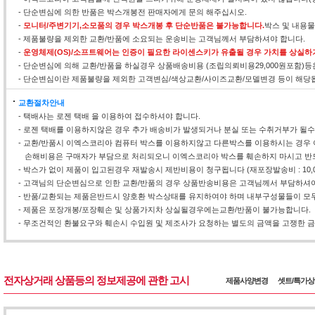
- 단순변심에 의한 반품은 박스개봉전 판매자에게 문의 해주십시오.
-
모니터/주변기기,소모품의 경우 박스개봉 후 단순반품은 불가능합니다.
박스 및 내용
- 제품불량을 제외한 교환/반품에 소요되는 운송비는 고객님께서 부담하셔야 합니다.
-
운영체제(OS)/소프트웨어는 인증이 필요한 라이센스키가 유출될 경우 가치를 상실하
- 단순변심에 의해 교환/반품을 하실경우 상품배송비용 (조립의뢰비용29,000원포함)
- 단순변심이란 제품불량을 제외한 고객변심/색상교환/사이즈교환/모델변경 등이 해당
교환절차안내
- 택배사는 로젠 택배 을 이용하여 접수하셔야 합니다.
- 로젠 택배를 이용하지않은 경우 추가 배송비가 발생되거나 분실 또는 수취거부가 될
- 교환/반품시 이엑스코리아 컴퓨터 박스를 이용하지않고 다른박스를 이용하시는 경우 
손해비용은 구매자가 부담으로 처리되오니 이엑스코리아 박스를 훼손하지 마시고 반
- 박스가 없이 제품이 입고된경우 재발송시 제반비용이 청구됩니다 (재포장발송비 : 10,0
- 고객님의 단순변심으로 인한 교환/반품의 경우 상품반송비용은 고객님께서 부담하셔야
- 반품/교환되는 제품은반드시 양호환 박스상태를 유지하여야 하며 내부구성물들이 모두
- 제품은 포장개봉/포장훼손 및 상품가지차 상실될경우에는교환/반품이 불가능합니다.
- 무조건적인 환불요구와 훼손시 수입원 및 제조사가 요청하는 별도의 금액을 고쟁한 금액
전자상거래 상품등의 정보제공에 관한 고시
제품사양변경
셋트/특가