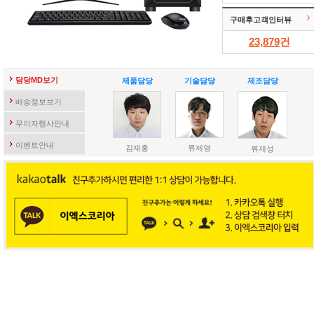
구매후고객인터뷰
23,879
건
담당MD보기
제품담당
기술담당
제조담당
배송정보보기
무이자행사안내
이벤트안내
김재홍
류제영
류재성