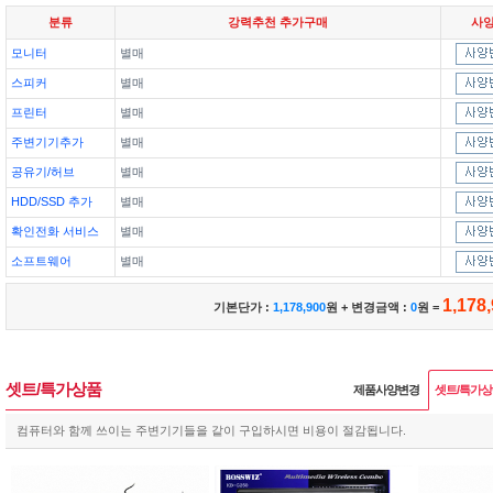
분류
강력추천 추가구매
사
모니터
별매
스피커
별매
프린터
별매
주변기기추가
별매
공유기/허브
별매
HDD/SSD 추가
별매
확인전화 서비스
별매
소프트웨어
별매
1,178
기본단가 :
1,178,900
원 + 변경금액 :
0
원 =
셋트/특가상품
제품사양변경
셋트/특가
컴퓨터와 함께 쓰이는 주변기기들을 같이 구입하시면 비용이 절감됩니다.