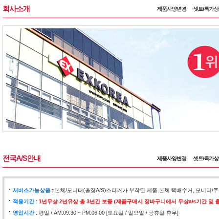
회사소개
제품사양변경
셋트/특가
전국A/S안내
제품사양변경
셋트/특가
서비스가능상품
: 본체/모니터(출장A/S)스티커가 부착된 제품,본체 택배수거, 모니
적용기간
:
1년무상 2년유상 총 3년간 보증 (제품구매시 장바구니에서 무상a/s기간 및 출
영업시간
: 평일 / AM:09:30 ~ PM:06:00 [토요일 / 일요일 / 공휴일 휴무]