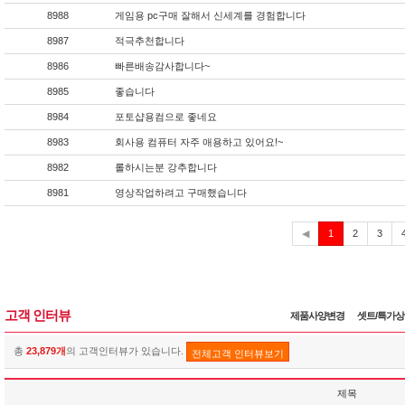
8988
게임용 pc구매 잘해서 신세계를 경험합니다
8987
적극추천합니다
8986
빠른배송감사합니다~
8985
좋습니다
8984
포토샵용컴으로 좋네요
8983
회사용 컴퓨터 자주 애용하고 있어요!~
8982
롤하시는분 강추합니다
8981
영상작업하려고 구매했습니다
현
◀
1
2
3
재
고객 인터뷰
제품사양변경
셋트/특가
총
23,879개
의 고객인터뷰가 있습니다.
전체고객 인터뷰보기
제목