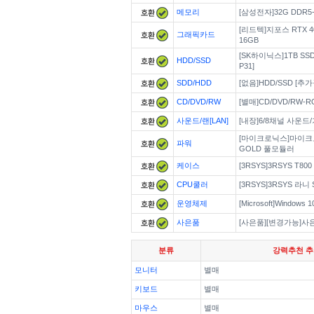
메모리
[삼성전자]32G DDR5-4
[리드텍]지포스 RTX 40
그래픽카드
16GB
[SK하이닉스]1TB SS
HDD/SSD
P31]
SDD/HDD
[없음]HDD/SSD [추
CD/DVD/RW
[별매]CD/DVD/RW-
사운드/랜[LAN]
[내장]6/8채널 사운
[마이크로닉스]마이크로닉스
파워
GOLD 풀모듈러
케이스
[3RSYS]3RSYS T800
CPU쿨러
[3RSYS]3RSYS 라니 S
운영체제
[Microsoft]Window
사은품
[사은품][변경가능]사
분류
강력추천 
모니터
별매
키보드
별매
마우스
별매