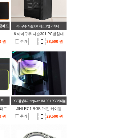
6.아이구주 지손301 PC받침대
추가
0 원
38,500 원
장패드
JINI-RC1 RGB 24핀 케이블
추가
0 원
29,500 원