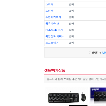
스피커
별매
프린터
별매
주변기기추가
별매
공유기/허브
별매
HDD/SSD 추가
별매
확인전화 서비스
별매
소프트웨어
별매
기본단가 :
4,1
셋트/특가상품
컴퓨터와 함께 쓰이는 주변기기들을 같이 구입하시