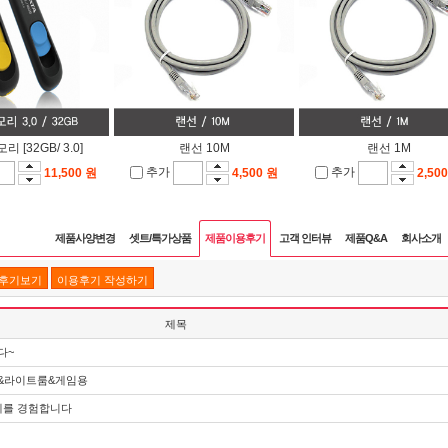
리 [32GB/ 3.0]
랜선 10M
랜선 1M
추가
추가
11,500 원
4,500 원
2,50
제품사양변경
셋트/특가상품
제품이용후기
고객 인터뷰
제품Q&A
회사소개
품후기보기
이용후기 작성하기
제목
다~
샵&라이트룸&게임용
계를 경험합니다