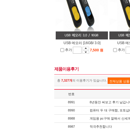
USB 메모리 [16GB/ 3.0]
USB 메모
추가
추가
7,500 원
제품이용후기
총
7,327개
의 이용후기가 있습니다.
전체상품 상
번호
8991
8년동안 써보고 후기 남깁니
8990
컴퓨터 두 대 구매함, 포토
8988
게임용 pc구매 잘해서 신세
8987
적극추천합니다