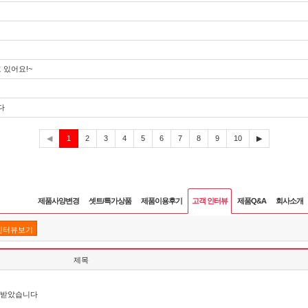
 있어요!~
다
현
◀
1
2
3
4
5
6
7
8
9
10
▶
재
제품사양변경
셋트/특가상품
제품이용후기
고객 인터뷰
제품Q&A
회사소개
인터뷰보기
제목
잘 받았습니다