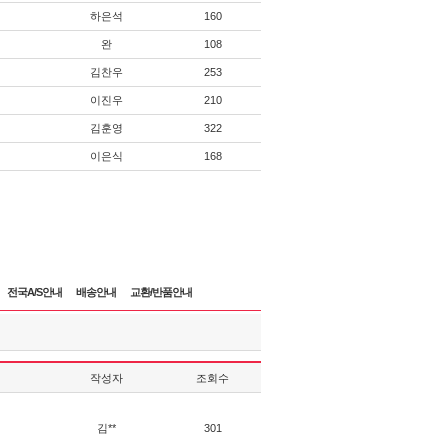
하은석
160
완
108
김찬우
253
이진우
210
김훈영
322
이은식
168
전국A/S안내
배송안내
교환/반품안내
작성자
조회수
김**
301