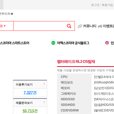
/
로그인
회원가입
부분무이자★
커뮤니티
이벤트
명
랩터레이크 RL3 OS탑재
제품 사양을 변경하시면 변경된 사양과 가격을 
CPU
[인텔]14세대 I7
메인보드
[ASRock]ASRo
이용후기보기
메모리
[삼성전자]32G 
7,327
건
그래픽카드
[리드텍]지포스 R
HDD/SSD
[SK하이닉스]1T
제품문의보기
SDD/HDD
[없음]HDD/S
55,713
건
CD/DVD/RW
[별매]CD/DV