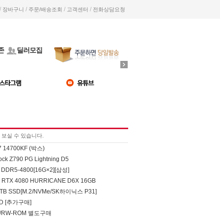
/
/
/
/
장바구니
주문/배송조회
고객센터
전화상담요청
존
딜러모집
보실 수 있습니다.
 14700KF (박스)
ck Z790 PG Lightning D5
DDR5-4800[16G×2][삼성]
TX 4080 HURRICANE D6X 16GB
B SSD[M.2/NVMe/SK하이닉스 P31]
SD [추가구매]
D/RW-ROM 별도구매