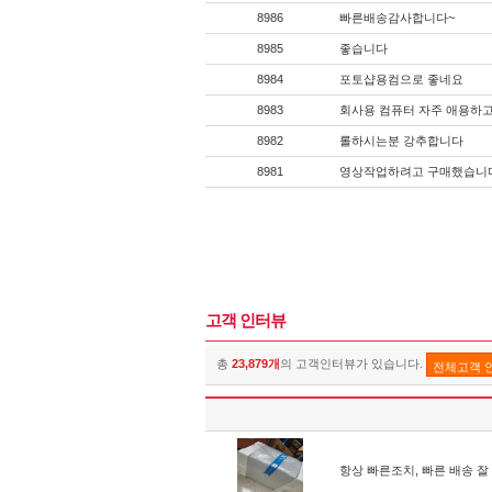
8986
빠른배송감사합니다~
8985
좋습니다
8984
포토샵용컴으로 좋네요
8983
회사용 컴퓨터 자주 애용하고
8982
롤하시는분 강추합니다
8981
영상작업하려고 구매했습니
고객 인터뷰
총
23,879개
의 고객인터뷰가 있습니다.
전체고객 
항상 빠른조치, 빠른 배송 