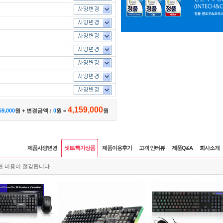
4,159,000
59,000
원 + 변경금액 :
0
원 =
원
제품사양변경
셋트/특가상품
제품이용후기
고객 인터뷰
제품Q&A
회사소개
면 비용이 절감됩니다.