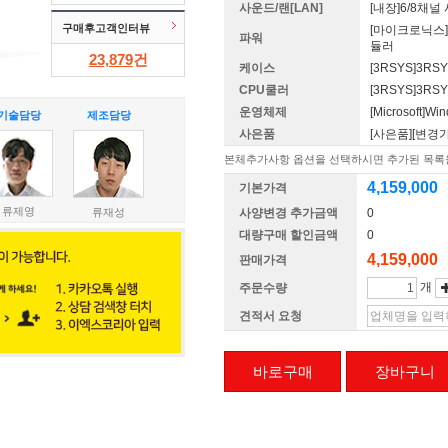
사운드/랜[LAN]
[내장]6/8채
구매후고객인터뷰
[마이크로닉스]마
파워
듈러
23,879
건
케이스
[3RSYS]3RSY
CPU쿨러
[3RSYS]3RSY
운영체제
[Microsoft]
기술담당
제조담당
사은품
[사은품][변경
본체추가사항 옵션을 선택하시면 추가된 목록을
4,159,000
기본가격
류제영
류재성
사양변경 추가금액
0
대량구매 할인금액
0
4,159,000
판매가격
개
주문수량
견적서 요청
바로구매
장바구니