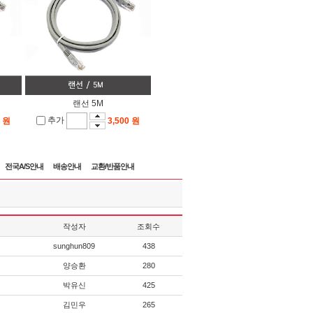
랜선 5M
추가
0 원
3,500 원
전국A/S안내
배송안내
교환/반품안내
작성자
조회수
sunghun809
438
양승환
280
박유신
425
김민우
265