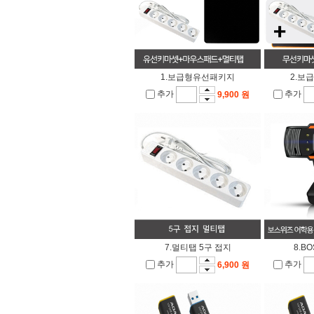
1.보급형유선패키지
2.보
추가
추가
9,900 원
7.멀티탭 5구 접지
8.B
추가
추가
6,900 원