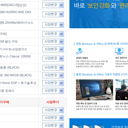
800[16G×2][삼성]
80 HURRICANE D6X
D[M.2/NVMe/SK하이닉스
가구매]
ROM 별도구매
드/기가비트내장랜카드
 Classic 1050W
 풍통 (BLACK)
E 360 ARGB (BLACK)
s 10 Home DSP + 복구솔루션
은품 장패드
추가구매
사양추가