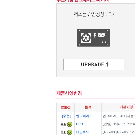
제품사양변경
기본사양
호환성
분류
[추천]
업그레이드
업그레이드 패키지를
CPU
[인텔]14세대 I7 1470
메인보드
[ASRock]ASRock Z790