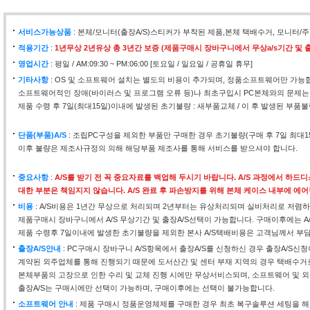
서비스가능상품
: 본체/모니터(출장A/S)스티커가 부착된 제품,본체 택배수거, 모니
적용기간
:
1년무상 2년유상 총 3년간 보증 (제품구매시 장바구니에서 무상a/s기간 및 출
영업시간
: 평일 / AM:09:30 ~ PM:06:00 [토요일 / 일요일 / 공휴일 휴무]
기타사항
: OS 및 소프트웨어 설치는 별도의 비용이 추가되며, 정품소프트웨어만 가능
소프트웨어적인 장애(바이러스 및 프로그램 오류 등)나 최초구입시 PC본체와의 문제는
제품 수령 후 7일(최대15일)이내에 발생된 초기불량 : 새부품교체 / 이 후 발생된 부품불
단품(부품)A/S
: 조립PC구성을 제외한 부품만 구매한 경우 초기불량(구매 후 7일 최대
이후 불량은 제조사규정의 의해 해당부품 제조사를 통해 서비스를 받으셔야 합니다.
중요사항
:
A/S를 받기 전 꼭 중요자료를 백업해 두시기 바랍니다. A/S 과정에서 하
대한 부분은 책임지지 않습니다. A/S 완료 후 파손방지를 위해 본체 케이스 내부에 에
비용
: A/S비용은 1년간 무상으로 처리되며 2년부터는 유상처리되며 실비처리로 저렴하
제품구매시 장바구니에서 A/S 무상기간 및 출장A/S선택이 가능합니다. 구매이후에는 A
제품 수령후 7일이내에 발생한 초기불량을 제외한 본사 A/S택배비용은 고객님께서 부
출장A/S안내
: PC구매시 장바구니 A/S항목에서 출장A/S를 신청하신 경우 출장A/S신
계약된 외주업체를 통해 진행되기 때문에 도서산간 및 센터 부재 지역의 경우 택배수거
본체부품의 고장으로 인한 수리 및 교체 진행 시에만 무상서비스되며, 소프트웨어 및 외
출장A/S는 구매시에만 선택이 가능하며, 구매이후에는 선택이 불가능합니다.
소프트웨어 안내
: 제품 구매시 정품운영체제를 구매한 경우 최초 복구솔루션 세팅을 