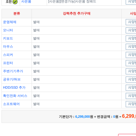
사은품
[사은품][변경가능]사은품 장패드
분류
강력추천 추가구매
사
운영체제
별매
모니터
별매
키보드
별매
마우스
별매
스피커
별매
프린터
별매
주변기기추가
별매
공유기/허브
별매
HDD/SSD 추가
별매
확인전화 서비스
별매
소프트웨어
별매
6,299
기본단가 :
6,299,000
원 + 변경금액 :
0
원 =