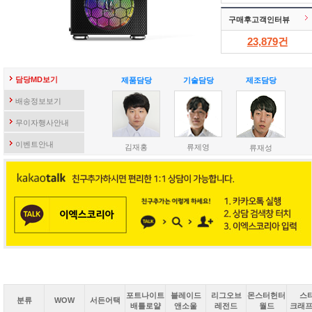
구매후고객인터뷰
23,879
건
담당MD보기
제품담당
기술담당
제조담당
배송정보보기
무이자행사안내
이벤트안내
김재홍
류제영
류재성
포트나이트
블레이드
리그오브
몬스터헌터
스
분류
WOW
서든어택
배틀로얄
앤소울
레전드
월드
크래프