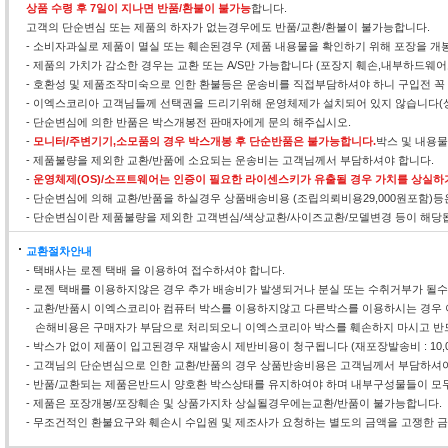
상품 수령 후 7일이 지나면 반품/환불이 불가능
합니다.
고객의 단순변심 또는 제품의 하자가 없는경우에도 반품/교환/환불이 불가능합니다.
- 소비자과실로 제품이 멸실 또는 훼손된경우 (제품 내용물을 확인하기 위해 포장을 개
- 제품의 가치가 감소한 경우는 교환 또는 A/S만 가능합니다 (포장지 훼손,내부하드웨
- 호환성 및 제품조작미숙으로 인한 환불등은 운송비를 직접부담하셔야 하니 구입전 꼭
- 이엑스코리아 고객님들께 선택권을 드리기위해 운영체제가 설치되어 있지 않습니다(
- 단순변심에 의한 반품은 박스개봉전 판매자에게 문의 해주십시오.
-
모니터/주변기기,소모품의 경우 박스개봉 후 단순반품은 불가능합니다.
박스 및 내용
- 제품불량을 제외한 교환/반품에 소요되는 운송비는 고객님께서 부담하셔야 합니다.
-
운영체제(OS)/소프트웨어는 인증이 필요한 라이센스키가 유출될 경우 가치를 상실하
- 단순변심에 의해 교환/반품을 하실경우 상품배송비용 (조립의뢰비용29,000원포함)
- 단순변심이란 제품불량을 제외한 고객변심/색상교환/사이즈교환/모델변경 등이 해당
교환절차안내
- 택배사는 로젠 택배 을 이용하여 접수하셔야 합니다.
- 로젠 택배를 이용하지않은 경우 추가 배송비가 발생되거나 분실 또는 수취거부가 될
- 교환/반품시 이엑스코리아 컴퓨터 박스를 이용하지않고 다른박스를 이용하시는 경우 
손해비용은 구매자가 부담으로 처리되오니 이엑스코리아 박스를 훼손하지 마시고 반
- 박스가 없이 제품이 입고된경우 재발송시 제반비용이 청구됩니다 (재포장발송비 : 10,0
- 고객님의 단순변심으로 인한 교환/반품의 경우 상품반송비용은 고객님께서 부담하셔야
- 반품/교환되는 제품은반드시 양호환 박스상태를 유지하여야 하며 내부구성물들이 모두
- 제품은 포장개봉/포장훼손 및 상품가지차 상실될경우에는교환/반품이 불가능합니다.
- 무조건적인 환불요구와 훼손시 수입원 및 제조사가 요청하는 별도의 금액을 고쟁한 금액