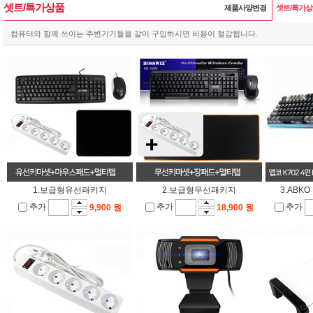
셋트/특가상품
제품사양변경
셋트/특가
컴퓨터와 함께 쓰이는 주변기기들을 같이 구입하시면 비용이 절감됩니다.
1.보급형유선패키지
2.보급형무선패키지
3.ABK
추가
추가
추가
9,900 원
18,900 원