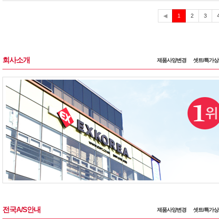
현
◀
1
2
3
재
회사소개
제품사양변경
셋트/특가
전국A/S안내
제품사양변경
셋트/특가