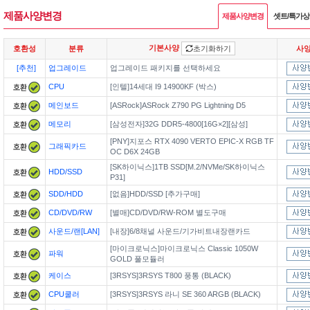
제품사양변경
제품사양변경
셋트/특가
기본사양
호환성
분류
초기화하기
사
[추천]
업그레이드
업그레이드 패키지를 선택하세요
CPU
[인텔]14세대 I9 14900KF (박스)
메인보드
[ASRock]ASRock Z790 PG Lightning D5
메모리
[삼성전자]32G DDR5-4800[16G×2][삼성]
[PNY]지포스 RTX 4090 VERTO EPIC-X RGB TF
그래픽카드
OC D6X 24GB
[SK하이닉스]1TB SSD[M.2/NVMe/SK하이닉스
HDD/SSD
P31]
SDD/HDD
[없음]HDD/SSD [추가구매]
CD/DVD/RW
[별매]CD/DVD/RW-ROM 별도구매
사운드/랜[LAN]
[내장]6/8채널 사운드/기가비트내장랜카드
[마이크로닉스]마이크로닉스 Classic 1050W
파워
GOLD 풀모듈러
케이스
[3RSYS]3RSYS T800 풍통 (BLACK)
CPU쿨러
[3RSYS]3RSYS 라니 SE 360 ARGB (BLACK)