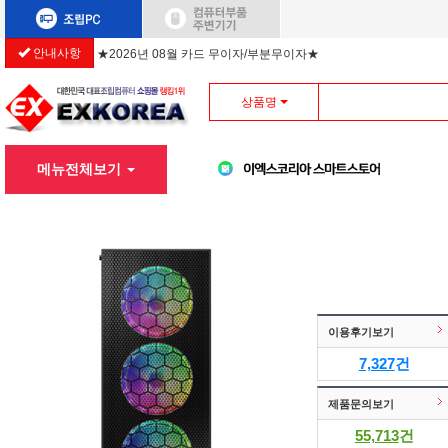
안내사항
★2026년 08월 카드 무이자/부분무이자★
상품명
메뉴전체보기
이용후기보기
7,327
건
제품문의보기
55,713
건