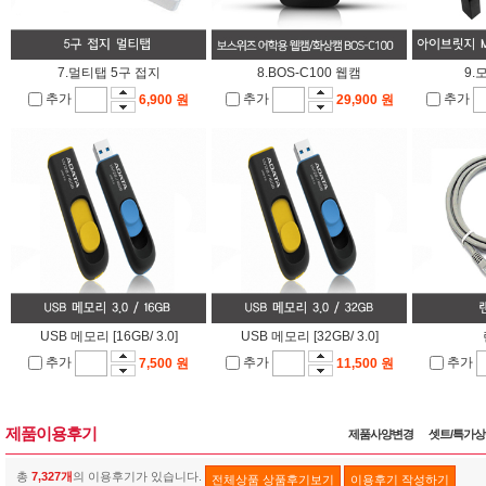
7.멀티탭 5구 접지
8.BOS-C100 웹캠
9.
추가
추가
추가
6,900 원
29,900 원
USB 메모리 [16GB/ 3.0]
USB 메모리 [32GB/ 3.0]
추가
추가
추가
7,500 원
11,500 원
제품이용후기
제품사양변경
셋트/특가
총
7,327개
의 이용후기가 있습니다.
전체상품 상품후기보기
이용후기 작성하기