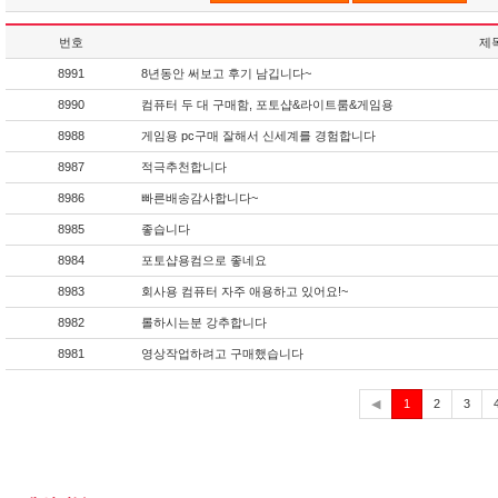
번호
제
8991
8년동안 써보고 후기 남깁니다~
8990
컴퓨터 두 대 구매함, 포토샵&라이트룸&게임용
8988
게임용 pc구매 잘해서 신세계를 경험합니다
8987
적극추천합니다
8986
빠른배송감사합니다~
8985
좋습니다
8984
포토샵용컴으로 좋네요
8983
회사용 컴퓨터 자주 애용하고 있어요!~
8982
롤하시는분 강추합니다
8981
영상작업하려고 구매했습니다
현
◀
1
2
3
재