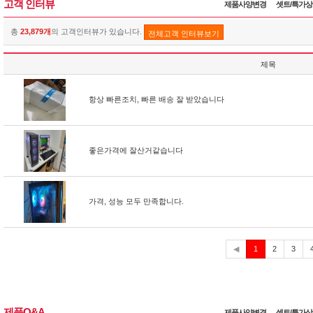
고객 인터뷰
제품사양변경
셋트/특가
총
23,879개
의 고객인터뷰가 있습니다.
전체고객 인터뷰보기
제목
항상 빠른조치, 빠른 배송 잘 받았습니다
좋은가격에 잘산거같습니다
가격, 성능 모두 만족합니다.
현
◀
1
2
3
재
제품Q&A
제품사양변경
셋트/특가