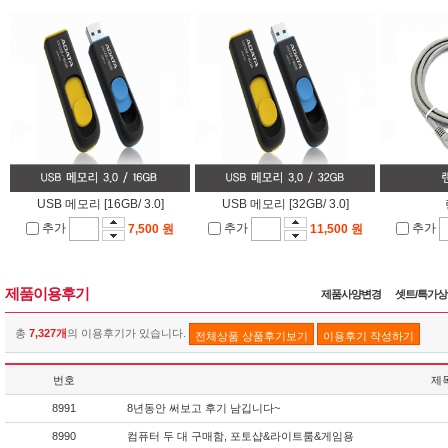
USB 메모리 [16GB/ 3.0]
USB 메모리 [32GB/ 3.0]
추가
추가
추가
7,500 원
11,500 원
제품이용후기
제품사양변경
셋트/특가
총
7,327개
의 이용후기가 있습니다.
전체상품 상품후기보기
이용후기 작성하기
번호
제
8991
8년동안 써보고 후기 남깁니다~
8990
컴퓨터 두 대 구매함, 포토샵&라이트룸&게임용