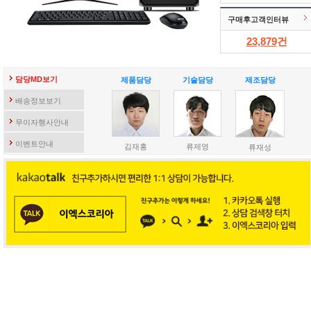
구매후고객인터뷰
23,879
건
담당MD보기
제품담당
기술담당
제조담당
배송정보보기
무이자행사안내
이벤트안내
김재홍
류제영
류재성