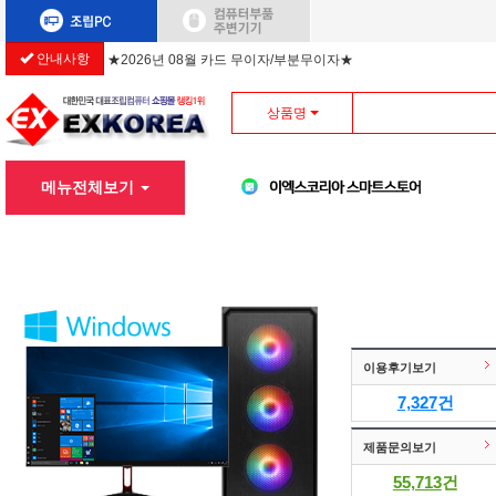
안내사항
★2026년 08월 카드 무이자/부분무이자★
상품명
메뉴전체보기
이용후기보기
7,327
건
제품문의보기
55,713
건