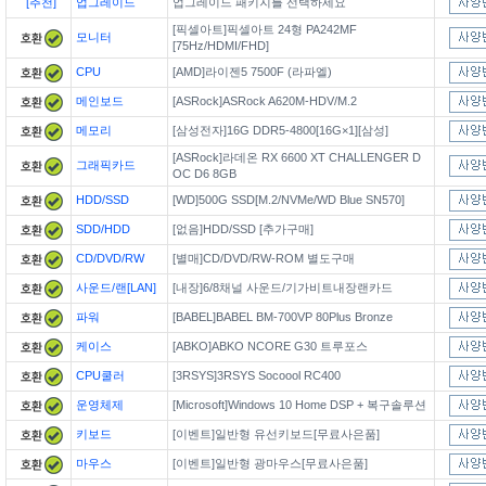
[추천]
업그레이드
업그레이드 패키지를 선택하세요
[픽셀아트]픽셀아트 24형 PA242MF
모니터
[75Hz/HDMI/FHD]
CPU
[AMD]라이젠5 7500F (라파엘)
메인보드
[ASRock]ASRock A620M-HDV/M.2
메모리
[삼성전자]16G DDR5-4800[16G×1][삼성]
[ASRock]라데온 RX 6600 XT CHALLENGER D
그래픽카드
OC D6 8GB
HDD/SSD
[WD]500G SSD[M.2/NVMe/WD Blue SN570]
SDD/HDD
[없음]HDD/SSD [추가구매]
CD/DVD/RW
[별매]CD/DVD/RW-ROM 별도구매
사운드/랜[LAN]
[내장]6/8채널 사운드/기가비트내장랜카드
파워
[BABEL]BABEL BM-700VP 80Plus Bronze
케이스
[ABKO]ABKO NCORE G30 트루포스
CPU쿨러
[3RSYS]3RSYS Socoool RC400
운영체제
[Microsoft]Windows 10 Home DSP + 복구솔루션
키보드
[이벤트]일반형 유선키보드[무료사은품]
마우스
[이벤트]일반형 광마우스[무료사은품]