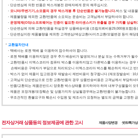
- 단순변심에 의한 반품은 박스개봉전 판매자에게 문의 해주십시오.
-
모니터/주변기기,소모품의 경우 박스개봉 후 단순반품은 불가능합니다.
박스 및 내용
- 제품불량을 제외한 교환/반품에 소요되는 운송비는 고객님께서 부담하셔야 합니다.
-
운영체제(OS)/소프트웨어는 인증이 필요한 라이센스키가 유출될 경우 가치를 상실하
- 단순변심에 의해 교환/반품을 하실경우 상품배송비용 (조립의뢰비용29,000원포함)
- 단순변심이란 제품불량을 제외한 고객변심/색상교환/사이즈교환/모델변경 등이 해당
교환절차안내
- 택배사는 로젠 택배 을 이용하여 접수하셔야 합니다.
- 로젠 택배를 이용하지않은 경우 추가 배송비가 발생되거나 분실 또는 수취거부가 될
- 교환/반품시 이엑스코리아 컴퓨터 박스를 이용하지않고 다른박스를 이용하시는 경우 
손해비용은 구매자가 부담으로 처리되오니 이엑스코리아 박스를 훼손하지 마시고 반
- 박스가 없이 제품이 입고된경우 재발송시 제반비용이 청구됩니다 (재포장발송비 : 10,0
- 고객님의 단순변심으로 인한 교환/반품의 경우 상품반송비용은 고객님께서 부담하셔야
- 반품/교환되는 제품은반드시 양호환 박스상태를 유지하여야 하며 내부구성물들이 모두
- 제품은 포장개봉/포장훼손 및 상품가지차 상실될경우에는교환/반품이 불가능합니다.
- 무조건적인 환불요구와 훼손시 수입원 및 제조사가 요청하는 별도의 금액을 고쟁한 금액
전자상거래 상품등의 정보제공에 관한 고시
제품사양변경
셋트/특가