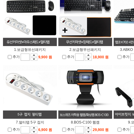
1.보급형유선패키지
2.보급형무선패키지
3.ABK
추가
추가
추가
9,900 원
18,900 원
7.멀티탭 5구 접지
8.BOS-C100 웹캠
9.
추가
추가
추가
6,900 원
29,900 원