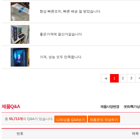
항상 빠른조치, 빠른 배송 잘 받았습니다
좋은가격에 잘산거같습니다
가격, 성능 모두 만족합니다.
현
◀
1
2
3
재
제품Q&A
제품사양변경
셋트/특가
총
55,713개
의 Q&A가 있습니다.
나의상품 Q&A보기
제품문의 작성하기
번호
제목