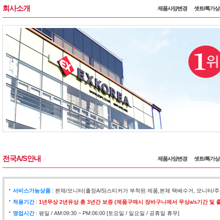
회사소개
제품사양변경
셋트/특가
전국A/S안내
제품사양변경
셋트/특가
서비스가능상품
: 본체/모니터(출장A/S)스티커가 부착된 제품,본체 택배수거, 모니
적용기간
:
1년무상 2년유상 총 3년간 보증 (제품구매시 장바구니에서 무상a/s기간 및 출
영업시간
: 평일 / AM:09:30 ~ PM:06:00 [토요일 / 일요일 / 공휴일 휴무]