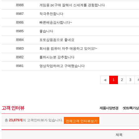
8988
게임용 pc구매 잘해서 신세계를 경험합니다
8987
적극추천합니다
8986
빠른배송감사합니다~
8985
좋습니다
8984
포토샵용컴으로 좋네요
8983
회사용 컴퓨터 자주 애용하고 있어요!~
8982
롤하시는분 강추합니다
8981
영상작업하려고 구매했습니다
현
◀
1
2
3
재
고객 인터뷰
제품사양변경
셋트/특가
총
23,879개
의 고객인터뷰가 있습니다.
전체고객 인터뷰보기
제목