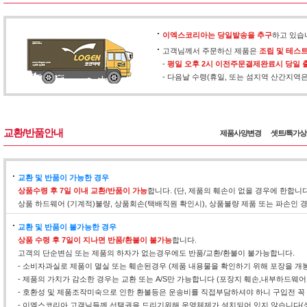
이엑스코리아는 당일발송을 추구
하고 있습
고객님께서 주문하신 제품은
조립 및 테스
-
평일 오후 2시 이전주문결제완료시 당일 
- 다음날 수령(휴일, 또는 섬지역 산간지역
교환/반품안내
제품사양변경
셋트/특가
교환 및 반품이 가능한 경우
상품수령 후 7일 이내 교환/반품이 가능
합니다. (단, 제품의 훼손이 없을 경우에 한합니
상품 하드웨어 (기계적)불량, 상품회손(택배직원 확인시), 상품불량 제품 또는 파손인
교환 및 반품이 불가능한 경우
상품 수령 후 7일이 지나면 반품/환불이 불가능
합니다.
고객의 단순변심 또는 제품의 하자가 없는경우에도 반품/교환/환불이 불가능합니다.
- 소비자과실로 제품이 멸실 또는 훼손된경우 (제품 내용물을 확인하기 위해 포장을 개
- 제품의 가치가 감소한 경우는 교환 또는 A/S만 가능합니다 (포장지 훼손,내부하드웨
- 호환성 및 제품조작미숙으로 인한 환불등은 운송비를 직접부담하셔야 하니 구입전 꼭
- 이엑스코리아 고객님들께 선택권을 드리기위해 운영체제가 설치되어 있지 않습니다(