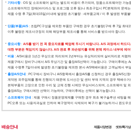
기타사항
: OS 및 소프트웨어 설치는 별도의 비용이 추가되며, 정품소프트웨어만 가능
소프트웨어적인 장애(바이러스 및 프로그램 오류 등)나 최초구입시 PC본체와의 문제는
제품 수령 후 7일(최대15일)이내에 발생된 초기불량 : 새부품교체 / 이 후 발생된 부품불
단품(부품)A/S
: 조립PC구성을 제외한 부품만 구매한 경우 초기불량(구매 후 7일 최대
이후 불량은 제조사규정의 의해 해당부품 제조사를 통해 서비스를 받으셔야 합니다.
중요사항
:
A/S를 받기 전 꼭 중요자료를 백업해 두시기 바랍니다. A/S 과정에서 하
대한 부분은 책임지지 않습니다. A/S 완료 후 파손방지를 위해 본체 케이스 내부에 에
비용
: A/S비용은 1년간 무상으로 처리되며 2년부터는 유상처리되며 실비처리로 저렴하
제품구매시 장바구니에서 A/S 무상기간 및 출장A/S선택이 가능합니다. 구매이후에는 A
제품 수령후 7일이내에 발생한 초기불량을 제외한 본사 A/S택배비용은 고객님께서 부
출장A/S안내
: PC구매시 장바구니 A/S항목에서 출장A/S를 신청하신 경우 출장A/S신
계약된 외주업체를 통해 진행되기 때문에 도서산간 및 센터 부재 지역의 경우 택배수거
본체부품의 고장으로 인한 수리 및 교체 진행 시에만 무상서비스되며, 소프트웨어 및 외
출장A/S는 구매시에만 선택이 가능하며, 구매이후에는 선택이 불가능합니다.
소프트웨어 안내
: 제품 구매시 정품운영체제를 구매한 경우 최초 복구솔루션 세팅을 
PC오류 또는 사용자과실로 인하여 복구영역이 삭제되어 복구가 불가능하거나 윈도우오류
배송안내
제품사양변경
셋트/특가