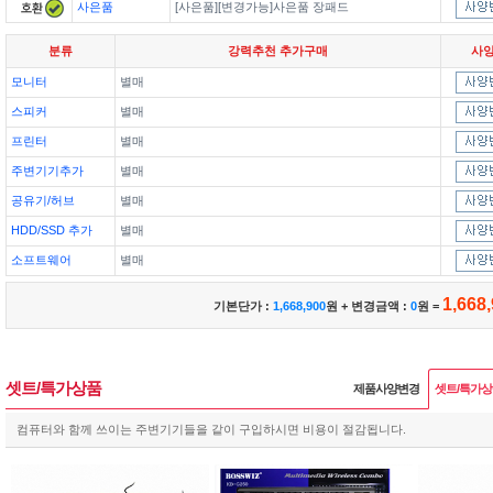
사은품
[사은품][변경가능]사은품 장패드
분류
강력추천 추가구매
사
모니터
별매
스피커
별매
프린터
별매
주변기기추가
별매
공유기/허브
별매
HDD/SSD 추가
별매
소프트웨어
별매
1,668
기본단가 :
1,668,900
원 + 변경금액 :
0
원 =
셋트/특가상품
제품사양변경
셋트/특가
컴퓨터와 함께 쓰이는 주변기기들을 같이 구입하시면 비용이 절감됩니다.