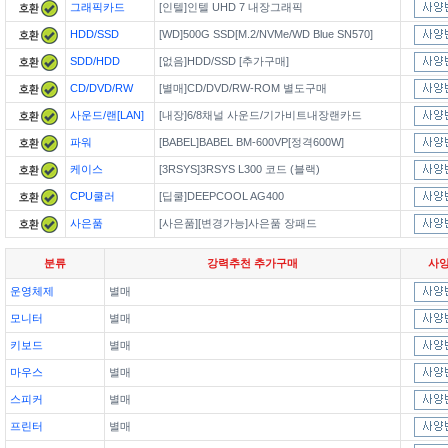
그래픽카드
[인텔]인텔 UHD 7 내장그래픽
HDD/SSD
[WD]500G SSD[M.2/NVMe/WD Blue SN570]
SDD/HDD
[없음]HDD/SSD [추가구매]
CD/DVD/RW
[별매]CD/DVD/RW-ROM 별도구매
사운드/랜[LAN]
[내장]6/8채널 사운드/기가비트내장랜카드
파워
[BABEL]BABEL BM-600VP[정격600W]
케이스
[3RSYS]3RSYS L300 코드 (블랙)
CPU쿨러
[딥쿨]DEEPCOOL AG400
사은품
[사은품][변경가능]사은품 장패드
분류
강력추천 추가구매
사
운영체제
별매
모니터
별매
키보드
별매
마우스
별매
스피커
별매
프린터
별매