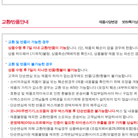
교환/반품안내
제품사양변경
셋트/특가
교환 및 반품이 가능한 경우
상품수령 후 7일 이내 교환/반품이 가능
합니다. (단, 제품의 훼손이 없을 경우에 한합니
상품 하드웨어 (기계적)불량, 상품회손(택배직원 확인시), 상품불량 제품 또는 파손인
교환 및 반품이 불가능한 경우
상품 수령 후 7일이 지나면 반품/환불이 불가능
합니다.
고객의 단순변심 또는 제품의 하자가 없는경우에도 반품/교환/환불이 불가능합니다.
- 소비자과실로 제품이 멸실 또는 훼손된경우 (제품 내용물을 확인하기 위해 포장을 개
- 제품의 가치가 감소한 경우는 교환 또는 A/S만 가능합니다 (포장지 훼손,내부하드웨
- 호환성 및 제품조작미숙으로 인한 환불등은 운송비를 직접부담하셔야 하니 구입전 꼭
- 이엑스코리아 고객님들께 선택권을 드리기위해 운영체제가 설치되어 있지 않습니다(
- 단순변심에 의한 반품은 박스개봉전 판매자에게 문의 해주십시오.
-
모니터/주변기기,소모품의 경우 박스개봉 후 단순반품은 불가능합니다.
박스 및 내용
- 제품불량을 제외한 교환/반품에 소요되는 운송비는 고객님께서 부담하셔야 합니다.
-
운영체제(OS)/소프트웨어는 인증이 필요한 라이센스키가 유출될 경우 가치를 상실하
- 단순변심에 의해 교환/반품을 하실경우 상품배송비용 (조립의뢰비용29,000원포함)
- 단순변심이란 제품불량을 제외한 고객변심/색상교환/사이즈교환/모델변경 등이 해당