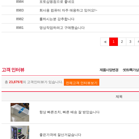
8984
포토샵용컴으로 좋네요
8983
회사용 컴퓨터 자주 애용하고 있어요!~
8982
롤하시는분 강추합니다
8981
영상작업하려고 구매했습니다
현
◀
1
2
3
재
고객 인터뷰
제품사양변경
셋트/특가
총
23,879개
의 고객인터뷰가 있습니다.
전체고객 인터뷰보기
제목
항상 빠른조치, 빠른 배송 잘 받았습니다
좋은가격에 잘산거같습니다