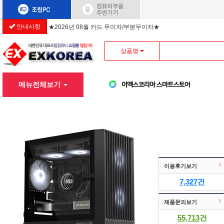
★2026년 08월 카드 무이자/부분무이자★
안내사항
상품명
메뉴전체보기
이용후기보기
7,327
건
제품문의보기
55,713
건