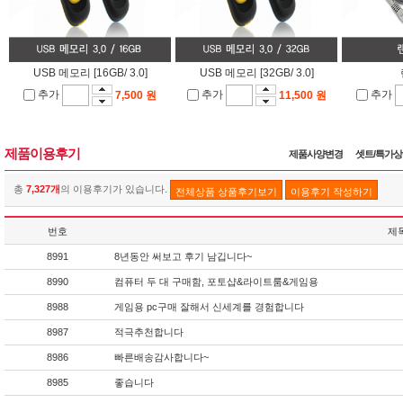
USB 메모리 [16GB/ 3.0]
USB 메모리 [32GB/ 3.0]
추가
추가
추가
7,500 원
11,500 원
제품이용후기
제품사양변경
셋트/특가
총
7,327개
의 이용후기가 있습니다.
전체상품 상품후기보기
이용후기 작성하기
번호
제
8991
8년동안 써보고 후기 남깁니다~
8990
컴퓨터 두 대 구매함, 포토샵&라이트룸&게임용
8988
게임용 pc구매 잘해서 신세계를 경험합니다
8987
적극추천합니다
8986
빠른배송감사합니다~
8985
좋습니다