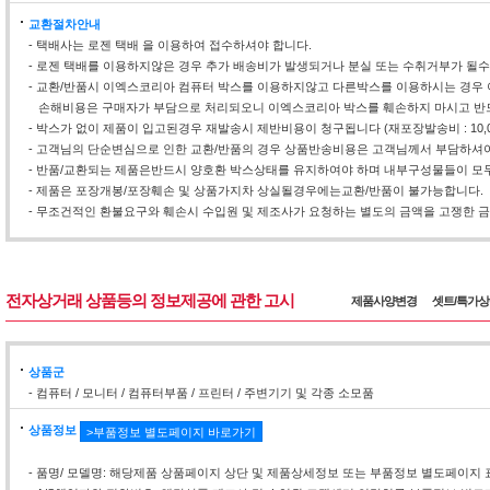
교환절차안내
- 택배사는 로젠 택배 을 이용하여 접수하셔야 합니다.
- 로젠 택배를 이용하지않은 경우 추가 배송비가 발생되거나 분실 또는 수취거부가 될
- 교환/반품시 이엑스코리아 컴퓨터 박스를 이용하지않고 다른박스를 이용하시는 경우 
손해비용은 구매자가 부담으로 처리되오니 이엑스코리아 박스를 훼손하지 마시고 반
- 박스가 없이 제품이 입고된경우 재발송시 제반비용이 청구됩니다 (재포장발송비 : 10,0
- 고객님의 단순변심으로 인한 교환/반품의 경우 상품반송비용은 고객님께서 부담하셔야
- 반품/교환되는 제품은반드시 양호환 박스상태를 유지하여야 하며 내부구성물들이 모두
- 제품은 포장개봉/포장훼손 및 상품가지차 상실될경우에는교환/반품이 불가능합니다.
- 무조건적인 환불요구와 훼손시 수입원 및 제조사가 요청하는 별도의 금액을 고쟁한 금액
전자상거래 상품등의 정보제공에 관한 고시
제품사양변경
셋트/특가
상품군
- 컴퓨터 / 모니터 / 컴퓨터부품 / 프린터 / 주변기기 및 각종 소모품
상품정보
>부품정보 별도페이지 바로가기
- 품명/ 모델명: 해당제품 상품페이지 상단 및 제품상세정보 또는 부품정보 별도페이지 