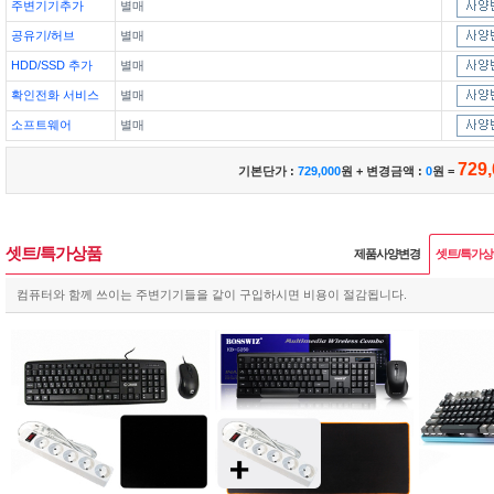
주변기기추가
별매
공유기/허브
별매
HDD/SSD 추가
별매
확인전화 서비스
별매
소프트웨어
별매
729,
기본단가 :
729,000
원 + 변경금액 :
0
원 =
셋트/특가상품
제품사양변경
셋트/특가
컴퓨터와 함께 쓰이는 주변기기들을 같이 구입하시면 비용이 절감됩니다.