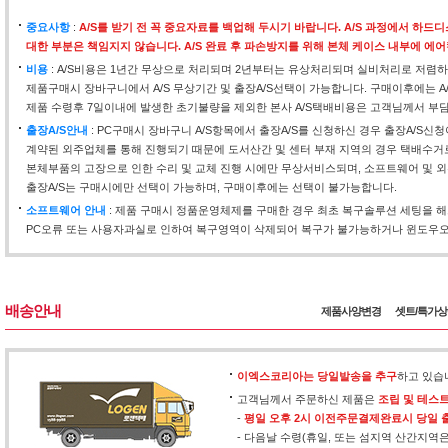
중요사항
:
A/S를 받기 전 꼭 중요자료를 백업해 두시기 바랍니다. A/S 과정에서 하
대한 부분은 책임지지 않습니다. A/S 완료 후 파손방지를 위해 본체 케이스 내부에 에
비용
: A/S비용은 1년간 무상으로 처리되며 2년부터는 유상처리되며 실비처리로 저렴하
제품구매시 장바구니에서 A/S 무상기간 및 출장A/S선택이 가능합니다. 구매이후에는 A
제품 수령후 7일이내에 발생한 초기불량을 제외한 본사 A/S택배비용은 고객님께서 부
출장A/S안내
: PC구매시 장바구니 A/S항목에서 출장A/S를 신청하신 경우 출장A/S신
계약된 외주업체를 통해 진행되기 때문에 도서산간 및 센터 부재 지역의 경우 택배수거
본체부품의 고장으로 인한 수리 및 교체 진행 시에만 무상서비스되며, 소프트웨어 및 외
출장A/S는 구매시에만 선택이 가능하며, 구매이후에는 선택이 불가능합니다.
소프트웨어 안내
: 제품 구매시 정품운영체제를 구매한 경우 최초 복구솔루션 세팅을 
PC오류 또는 사용자과실로 인하여 복구영역이 삭제되어 복구가 불가능하거나 윈도우오류
배송안내
제품사양변경
셋트/특가
이엑스코리아는 당일발송을 추구
하고 있습
고객님께서 주문하신 제품은
조립 및 테스
-
평일 오후 2시 이전주문결제완료시 당일 
- 다음날 수령(휴일, 또는 섬지역 산간지역