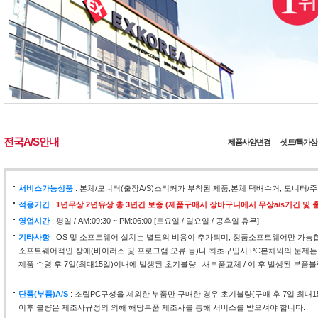
전국A/S안내
제품사양변경
셋트/특가
서비스가능상품
: 본체/모니터(출장A/S)스티커가 부착된 제품,본체 택배수거, 모니
적용기간
:
1년무상 2년유상 총 3년간 보증 (제품구매시 장바구니에서 무상a/s기간 및 출
영업시간
: 평일 / AM:09:30 ~ PM:06:00 [토요일 / 일요일 / 공휴일 휴무]
기타사항
: OS 및 소프트웨어 설치는 별도의 비용이 추가되며, 정품소프트웨어만 가능
소프트웨어적인 장애(바이러스 및 프로그램 오류 등)나 최초구입시 PC본체와의 문제는
제품 수령 후 7일(최대15일)이내에 발생된 초기불량 : 새부품교체 / 이 후 발생된 부품불
단품(부품)A/S
: 조립PC구성을 제외한 부품만 구매한 경우 초기불량(구매 후 7일 최대
이후 불량은 제조사규정의 의해 해당부품 제조사를 통해 서비스를 받으셔야 합니다.