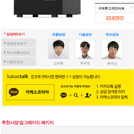
구매후고객인터뷰
23,879
건
담당MD보기
제품담당
기술담당
제조담당
배송정보보기
무이자행사안내
이벤트안내
김재홍
류제영
류재성
추천사양 업그레이드 패키지