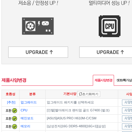
제품사양변경
제품사양변경
셋트/특가
기본사양
호환성
분류
초기화하기
사
[추천]
업그레이드
업그레이드 패키지를 선택하세요
CPU
[인텔]엘더레이크 팬티엄 골드 G7400 (벌크)
메인보드
[ASUS]ASUS PRO H610M-C/CSM
메모리
[삼성전자]16G DDR5-4800[16G×1][삼성]