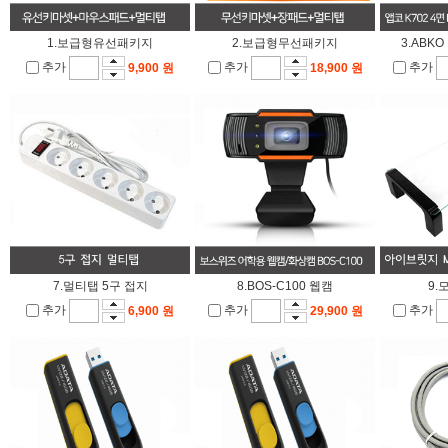
1.보급형유선패키지
2.보급형무선패키지
3.ABK
추가
추가
추가
9,900 원
18,900 원
7.멀티탭 5구 접지
8.BOS-C100 웹캠
9.
추가
추가
추가
6,900 원
29,900 원