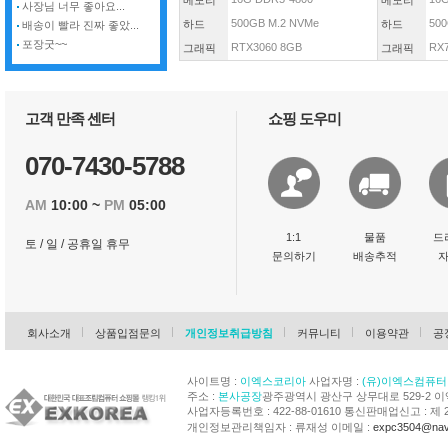
메모리
메모리
사장님 너무 좋아요...
500GB M.2 NVMe
500
하드
하드
배송이 빨라 진짜 좋았...
포장굿~~
RTX3060 8GB
RX
그래픽
그래픽
고객 만족 센터
쇼핑 도우미
070-7430-5788
AM
10:00 ~
PM
05:00
1:1
물품
드
토 / 일 / 공휴일 휴무
문의하기
배송추적
회사소개
상품입점문의
개인정보취급방침
커뮤니티
이용약관
공
사이트명 :
이엑스코리아
사업자명 :
(유)이엑스컴퓨터
주소 :
본사공장
광주광역시 광산구 상무대로 529-2 
사업자등록번호 : 422-88-01610 통신판매업신고 : 제 
개인정보관리책임자 : 류재성 이메일 :
expc3504@nav