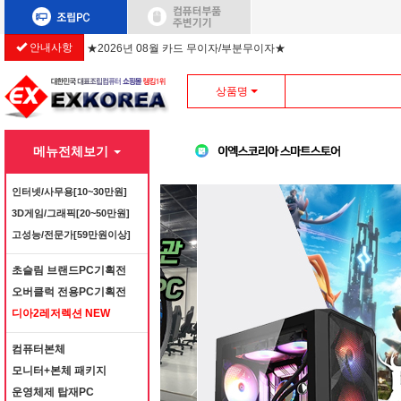
안내사항
★2026년 08월 카드 무이자/부분무이자★
상품명
메뉴전체보기
인터넷/사무용[10~30만원]
3D게임/그래픽[20~50만원]
고성능/전문가[59만원이상]
초슬림 브랜드PC기획전
오버클럭 전용PC기획전
디아2레저렉션 NEW
컴퓨터본체
모니터+본체 패키지
운영체제 탑재PC