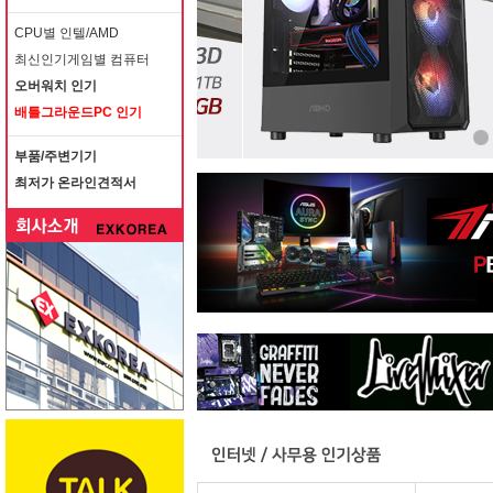
CPU별 인텔/AMD
최신인기게임별 컴퓨터
오버워치 인기
배틀그라운드PC 인기
부품/주변기기
최저가 온라인견적서