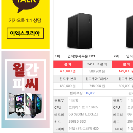
1위
인터넷/사무용 EB3
2위
인터
본 체
24″ LED 본 체
본 체
499,000 원
449,000 
588,900 원
윈도우 본체
윈도우24″패키지
윈도우 본
659,000 원
748,900 원
609,000 
판매수량 :
16,033
판
미포함
미
윈도우
윈도우
코멧레이크 i3 10105
코멧
CPU
CPU
8G 3200MHz[8Gx1]
8G 
메모리
메모리
256GB SSD
256
하드
하드
인텔 내장그래픽 630
인텔
그래픽
그래픽