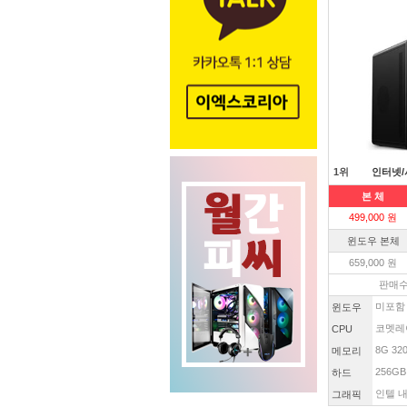
1위
인터넷/
본 체
499,000 원
윈도우 본체
659,000 원
판매수
미포함
윈도우
코멧레이
CPU
8G 32
메모리
256GB
하드
인텔 내
그래픽