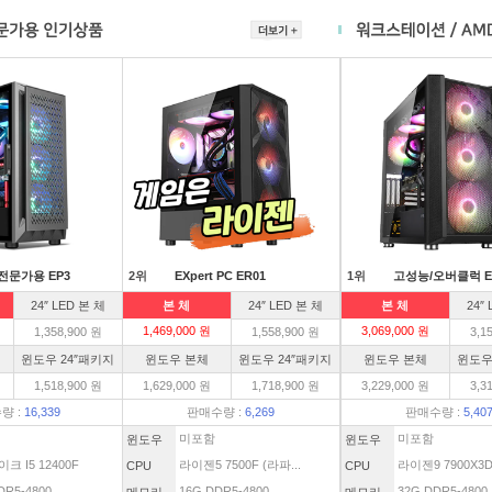
전문가용 EP3
2위
EXpert PC ER01
1위
고성능/오버클럭 E
24″ LED 본 체
본 체
24″ LED 본 체
본 체
24″
1,469,000 원
3,069,000 원
1,358,900 원
1,558,900 원
3,1
윈도우 24″패키지
윈도우 본체
윈도우 24″패키지
윈도우 본체
윈도우
1,518,900 원
1,629,000 원
1,718,900 원
3,229,000 원
3,3
량 :
16,339
판매수량 :
6,269
판매수량 :
5,40
미포함
미포함
윈도우
윈도우
크 I5 12400F
라이젠5 7500F (라파...
라이젠9 7900X3
CPU
CPU
DR5-4800
16G DDR5-4800
32G DDR5-4800