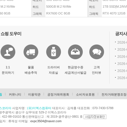
메모리
메모리
 M.2 NVMe
500GB M.2 NVMe
1TB SSD[M.2/NVM
하드
하드
60 8GB
RX7600 OC 8GB
RTX 4070 12GB
그래픽
그래픽
쇼핑 도우미
공지사
2026-
2026-
2026-
2026-
1:1
물품
드라이버
현금영수증
고객
2026-
문의하기
배송추적
자료실
세금계산서발급
인터뷰
2026-
침
커뮤니티
이용약관
공정거래위원회
소비자보호원
전자거래분쟁조정
스코리아
사업자명 :
(유)이엑스컴퓨터
대표이사 : 김재홍 대표전화 : 070-7430-5788
광주광역시 광산구 상무대로 529-2 이엑스코리아
422-88-01610 통신판매업신고 : 제 2019-광주광산-0801 호
자 : 류재성 이메일 :
expc3504@naver.com