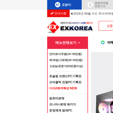
안내사항
★2026년 08월 카드 무이자/
상품
메뉴전체보기
인터넷/사무용[10~30만원]
3D게임/그래픽[20~50만원]
고성능/전문가[59만원이상]
초슬림 브랜드PC기획전
오버클럭 전용PC기획전
디아2레저렉션 NEW
컴퓨터본체
모니터+본체 패키지
운영체제 탑재PC