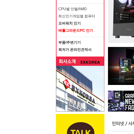
CPU별 인텔/AMD
최신인기게임별 컴퓨터
오버워치 인기
배틀그라운드PC 인기
부품/주변기기
최저가 온라인견적서