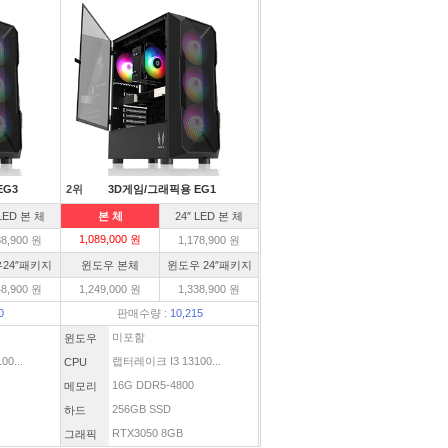
EG3
2위
3D게임/그래픽용 EG1
 LED 본 체
본 체
24″ LED 본 체
1,089,000 원
88,900 원
1,178,900 원
24″패키지
윈도우 본체
윈도우 24″패키지
48,900 원
1,249,000 원
1,338,900 원
0
판매수량 :
10,215
미포함
윈도우
0...
랩터레이크 I3 13100...
CPU
16G DDR5-4800
메모리
256GB SSD
하드
RTX3050 8GB
그래픽