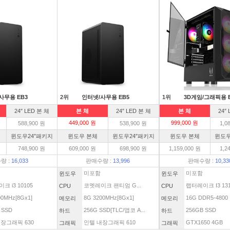
사무용 EB3
2위
인터넷/사무용 EB5
1위
3D게임/그래픽용 
24″ LED 본 체
본 체
24″ LED 본 체
본 체
24″
449,000 원
999,000 원
588,900 원
538,900 원
1,0
윈도우24″패키지
윈도우 본체
윈도우24″패키지
윈도우 본체
윈도우
748,900 원
609,000 원
698,900 원
1,159,000 원
1,2
량 :
16,033
판매수량 :
13,996
판매수량 :
10,33
미포함
미포함
윈도우
윈도우
크 i3 10105
코멧레이크 팬티엄 G...
랩터레이크 I3 1310
CPU
CPU
00MHz[8Gx1]
8G 3200MHz[8Gx1]
16G DDR5-4800
메모리
메모리
 SSD
256G SSD[TLC/앱코 A...
256GB SSD
하드
하드
장그래픽 630
인텔 내장그래픽 610
GTX1650 4GB
그래픽
그래픽