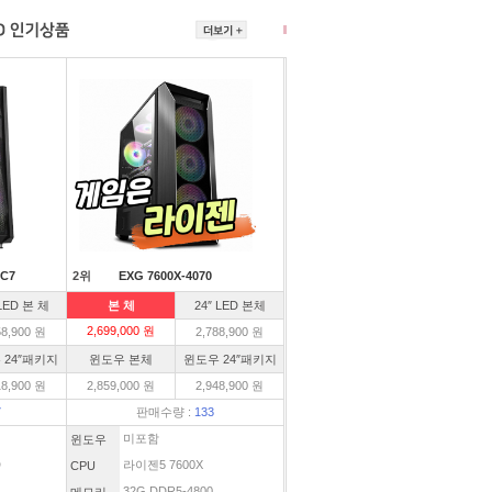
C7
2위
EXG 7600X-4070
 LED 본 체
본 체
24″ LED 본체
2,699,000 원
58,900 원
2,788,900 원
 24″패키지
윈도우 본체
윈도우 24″패키지
18,900 원
2,859,000 원
2,948,900 원
7
판매수량 :
133
미포함
윈도우
D
라이젠5 7600X
CPU
32G DDR5-4800