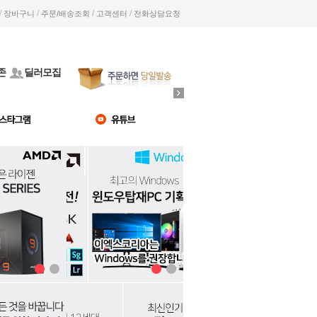
/
/
/
/
장바구니
주문/배송조회
고객센터
전화상담요청
존
딜러모집