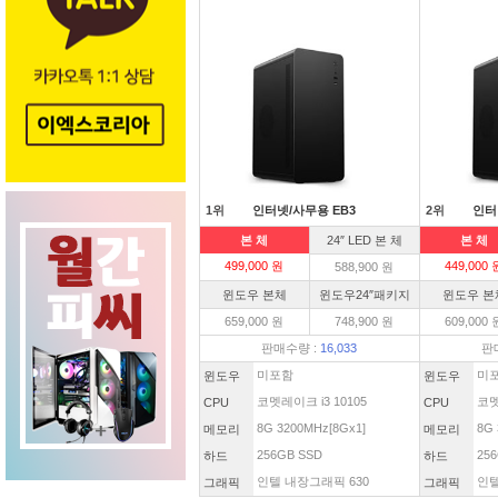
1위
인터넷/사무용 EB3
2위
인터
본 체
24″ LED 본 체
본 체
499,000 원
449,000 
588,900 원
윈도우 본체
윈도우24″패키지
윈도우 본
659,000 원
748,900 원
609,000 
판매수량 :
16,033
판
미포함
미
윈도우
윈도우
코멧레이크 i3 10105
코멧
CPU
CPU
8G 3200MHz[8Gx1]
8G 
메모리
메모리
256GB SSD
256
하드
하드
인텔 내장그래픽 630
인텔
그래픽
그래픽