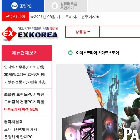
안내사항
★2026년 08월 카드 무이자/부분무이자★
상품명
메뉴전체보기
인터넷/사무용[10~30만원]
3D게임/그래픽[20~50만원]
고성능/전문가[59만원이상]
초슬림 브랜드PC기획전
오버클럭 전용PC기획전
디아2레저렉션 NEW
컴퓨터본체
모니터+본체 패키지
운영체제 탑재PC