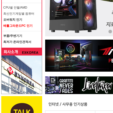
CPU별 인텔/AMD
최신인기게임별 컴퓨터
오버워치 인기
배틀그라운드PC 인기
부품/주변기기
최저가 온라인견적서