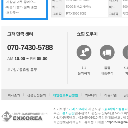
메모리
메모리
사장님 너무 좋아요...
500GB M.2 NVMe
500
하드
하드
배송이 빨라 진짜 좋았...
포장굿~~
RTX3060 8GB
RX
그래픽
그래픽
고객 만족 센터
쇼핑 도우미
070-7430-5788
AM
10:00 ~
PM
05:00
1:1
물품
드
토 / 일 / 공휴일 휴무
문의하기
배송추적
회사소개
상품입점문의
개인정보취급방침
커뮤니티
이용약관
공
사이트명 :
이엑스코리아
사업자명 :
(유)이엑스컴퓨터
주소 :
본사공장
광주광역시 광산구 상무대로 529-2 
사업자등록번호 : 422-88-01610 통신판매업신고 : 제 
개인정보관리책임자 : 류재성 이메일 :
expc3504@nav