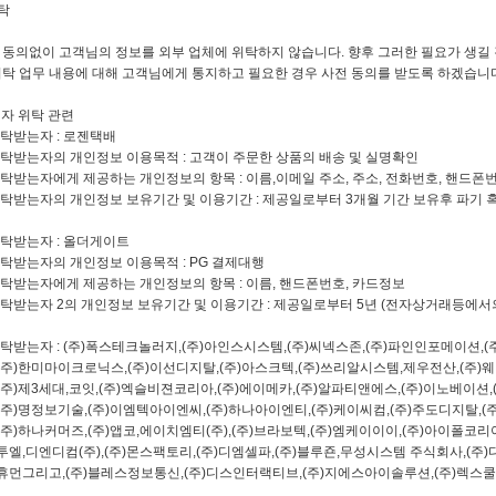
탁
동의없이 고객님의 정보를 외부 업체에 위탁하지 않습니다. 향후 그러한 필요가 생길 
탁 업무 내용에 대해 고객님에게 통지하고 필요한 경우 사전 동의를 받도록 하겠습니다
 자 위탁 관련
탁받는자 : 로젠택배
탁받는자의 개인정보 이용목적 : 고객이 주문한 상품의 배송 및 실명확인
탁받는자에게 제공하는 개인정보의 항목 : 이름,이메일 주소, 주소, 전화번호, 핸드폰
탁받는자의 개인정보 보유기간 및 이용기간 : 제공일로부터 3개월 기간 보유후 파기 
탁받는자 : 올더게이트
탁받는자의 개인정보 이용목적 : PG 결제대행
탁받는자에게 제공하는 개인정보의 항목 : 이름, 핸드폰번호, 카드정보
탁받는자 2의 개인정보 보유기간 및 이용기간 : 제공일로부터 5년 (전자상거래등에서의
탁받는자 : (주)폭스테크놀러지,(주)아인스시스템,(주)씨넥스존,(주)파인인포메이션,(
로닉스,(주)이선디지탈,(주)아스크텍,(주)쓰리알시스템,제우전산,(주)웨이
코잇,(주)엑슬비젼코리아,(주)에이메카,(주)알파티앤에스,(주)이노베이션,(
,(주)이엠텍아이엔씨,(주)하나아이엔티,(주)케이씨컴,(주)주도디지탈,(주)
,(주)앱코,에이치엠티(주),(주)브라보텍,(주)엠케이이이,(주)아이폴코리아
주),(주)몬스팩토리,(주)디엠셀파,(주)블루죤,무성시스템 주식회사,(주)다
주)블레스정보통신,(주)디스인터랙티브,(주)지에스아이솔루션,(주)렉스쿨