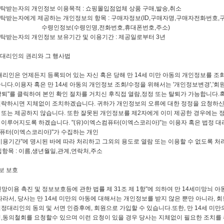
탁받는자의 개인정보 이용목적 : 쇼핑몰입점업체 상품 구매,발송,취소
위탁받는자에게 제공하는 개인정보의 항목 : 구매자정보(ID,구매자명,구매자전화번호
(수령인명,전화번호,휴대폰번호,주소)
탁받는자의 개인정보 보유기간 및 이용기간 : 제공일로부터 3년
정대리인의 권리와 그 행사법
대리인은 언제든지 등록되어 있는 자신 혹은 당해 만 14세 미만 아동의 개인정보를 조
니다.이용자 혹은 만 14세 아동의 개인정보 조회/수정을 위해서는 '개인정보변경','
탈퇴"를 클릭하여 본인 확인 절차를 거치신 후직접 열람,정정 또는 탈퇴가 가능합니다
연락하시면 지체없이 조치하겠습니다. 귀하가 개인정보의 오류에 대한 정정을 요청하신
또는 제공하지 않습니다. 또한 잘못된 개인정보를 제2자에게 이미 제공한 경우에는 
이루어지도록 하겠습니다. "(유)이엑스컴퓨터(이엑스코리아)"는 이용자 혹은 법정 대
컴퓨터(이엑스코리아)"가 수집하는 개인
이용기간"에 명시된 바에 따라 처리하고 그외의 용도로 열람 또는 이용할 수 없도록 처
항목 : 이름,생년월일,관계,연락처,주소
보 보호
망이용 촉진 및 정보보호등에 관한 법률 제 31조 제 1항"에 의하여 만 14세미망늬
따라서, 당사는 만 14세 미만의 아동에 대해서는 개인정보를 받지 않은 뿐만 아니라, 회
정대리인의 동의 및 서면 인증후에, 회원으로 가입할 수 있습니다.또한, 만 14세 미
,동의철회를 요청할수 있으며 이런 요청이 있을 경우 당사는 지체없이 필요한 조치를 