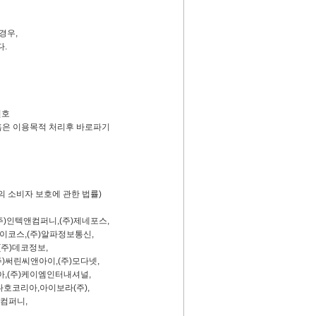
경우,
.
번호
혹은 이용목적 처리후 바로파기
 소비자 보호에 관한 법률)
주)인텍앤컴퍼니,(주)제네포스,
코스,(주)알파정보통신,
주)데코정보,
써린씨앤아이,(주)모다넷,
,(주)케이엠인터내셔널,
호코리아,아이보라(주),
컴퍼니,