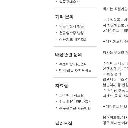
상품구매후기
회사는 회원가입,
기타 문의
ο 수집항목 : 이름
자택 전화번호 , 
세금계산서 발급
ο 개인정보 수집
현금영수증 발행
신용카드 내역조회
■ 개인정보의 수
회사는 수집한 
배송관련 문의
ο 서비스 제공에
주문배송 기간안내
콘텐츠 제공 , 구
택배 화물 추적서비스
ο 회원 관리
회원제 서비스 이용
불만처리 등 민원
자료실
ο 마케팅 및 광
드라이버 자료실
이벤트 등 광고성
윈도우10 USB만들기
■ 개인정보의 보
복구솔루션 사용방법
원칙적으로, 개인
딜러모집
경우 회사는 아