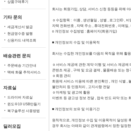
상품구매후기
회사는 회원가입, 상담, 서비스 신청 등등을 위해 
기타 문의
ο 수집항목 : 이름 , 생년월일 , 성별 , 로그인ID , 비
자택 전화번호 , 자택 주소 , 휴대전화번호 , 이메일,
세금계산서 발급
ο 개인정보 수집방법 : 홈페이지(회원가입)
현금영수증 발행
신용카드 내역조회
■ 개인정보의 수집 및 이용목적
회사는 수집한 개인정보를 다음의 목적을 위해 활용
배송관련 문의
ο 서비스 제공에 관한 계약 이행 및 서비스 제공에
주문배송 기간안내
콘텐츠 제공 , 구매 및 요금 결제 , 물품배송 또는 청
택배 화물 추적서비스
ο 회원 관리
회원제 서비스 이용에 따른 본인확인 , 개인 식별 , 
불만처리 등 민원처리 , 고지사항 전달
자료실
ο 마케팅 및 광고에 활용
드라이버 자료실
이벤트 등 광고성 정보 전달 , 접속 빈도 파악 또는
윈도우10 USB만들기
■ 개인정보의 보유 및 이용기간
복구솔루션 사용방법
원칙적으로, 개인정보 수집 및 이용목적이 달성된 후
딜러모집
경우 회사는 아래와 같이 관계법령에서 정한 일정한