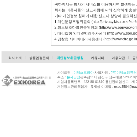
귀하꼐서는 회사의 서비스를 이용하시며 발생하는 
회사는 이용자들의 신고사항에 대해 신속하게 충분한
기타 개인정보 침해에 대한 신고나 상담이 필요하신
1.개인분쟁조정위원회 (
http://privacy.kisa.or.kr/kor
2.정보보호마크인증위원회 (
http://www.eprivacy.or.
3.대검찰청 인터넷범죄수사센터 (
http://www.spo.go
4.경찰청 사이버테러대응센터 (
http://www.ctrc.go.kr
회사소개
상품입점문의
개인정보취급방침
커뮤니티
이용약관
공
사이트명 :
이엑스코리아
사업자명 :
(유)이엑스컴퓨터
주소 :
본사공장
광주광역시 광산구 상무대로 529-2 
사업자등록번호 : 422-88-01610 통신판매업신고 : 제 
개인정보관리책임자 : 류재성 이메일 :
expc3504@nav