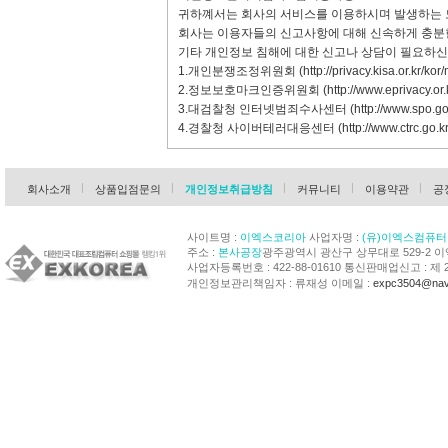
귀하꼐서는 회사의 서비스를 이용하시며 발생하는 
회사는 이용자들의 신고사항에 대해 신속하게 충분한
기타 개인정보 침해에 대한 신고나 상담이 필요하신
1.개인분쟁조정위원회 (
http://privacy.kisa.or.kr/kor
2.정보보호마크인증위원회 (
http://www.eprivacy.or.
3.대검찰청 인터넷범죄수사센터 (
http://www.spo.go
4.경찰청 사이버테러대응센터 (
http://www.ctrc.go.kr
회사소개
상품입점문의
개인정보취급방침
커뮤니티
이용약관
공
사이트명 :
이엑스코리아
사업자명 :
(유)이엑스컴퓨터
주소 :
본사공장
광주광역시 광산구 상무대로 529-2 
사업자등록번호 : 422-88-01610 통신판매업신고 : 제 
개인정보관리책임자 : 류재성 이메일 :
expc3504@nav