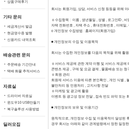
상품구매후기
회사는 회원가입, 상담, 서비스 신청 등등을 위해 
기타 문의
ο 수집항목 : 이름 , 생년월일 , 성별 , 로그인ID , 비
자택 전화번호 , 자택 주소 , 휴대전화번호 , 이메일,
세금계산서 발급
ο 개인정보 수집방법 : 홈페이지(회원가입)
현금영수증 발행
신용카드 내역조회
■ 개인정보의 수집 및 이용목적
회사는 수집한 개인정보를 다음의 목적을 위해 활용
배송관련 문의
ο 서비스 제공에 관한 계약 이행 및 서비스 제공에
주문배송 기간안내
콘텐츠 제공 , 구매 및 요금 결제 , 물품배송 또는 청
택배 화물 추적서비스
ο 회원 관리
회원제 서비스 이용에 따른 본인확인 , 개인 식별 , 
불만처리 등 민원처리 , 고지사항 전달
자료실
ο 마케팅 및 광고에 활용
드라이버 자료실
이벤트 등 광고성 정보 전달 , 접속 빈도 파악 또는
윈도우10 USB만들기
■ 개인정보의 보유 및 이용기간
복구솔루션 사용방법
원칙적으로, 개인정보 수집 및 이용목적이 달성된 후
딜러모집
경우 회사는 아래와 같이 관계법령에서 정한 일정한