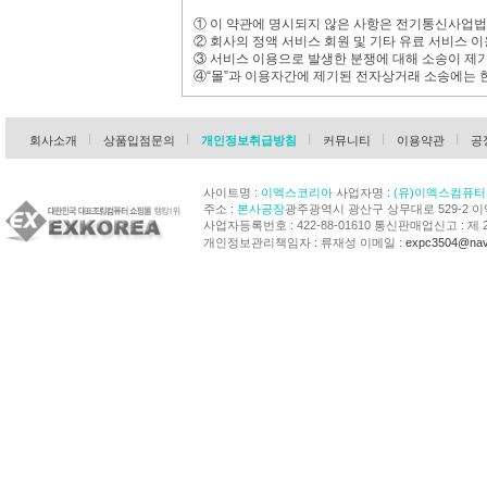
① 이 약관에 명시되지 않은 사항은 전기통신사업법
② 회사의 정액 서비스 회원 및 기타 유료 서비스 이
③ 서비스 이용으로 발생한 분쟁에 대해 소송이 제
④“몰”과 이용자간에 제기된 전자상거래 소송에는 
회사소개
상품입점문의
개인정보취급방침
커뮤니티
이용약관
공
사이트명 :
이엑스코리아
사업자명 :
(유)이엑스컴퓨터
주소 :
본사공장
광주광역시 광산구 상무대로 529-2 
사업자등록번호 : 422-88-01610 통신판매업신고 : 제 
개인정보관리책임자 : 류재성 이메일 :
expc3504@nav