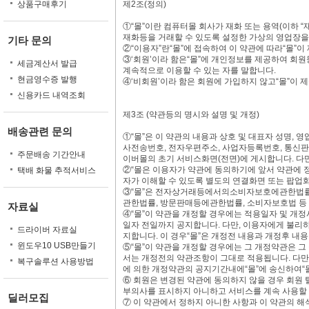
상품구매후기
제2조(정의)
①“몰”이란 컴퓨터몰 회사가 재화 또는 용역(이하
재화등을 거래할 수 있도록 설정한 가상의 영업장을
기타 문의
②“이용자”란“몰”에 접속하여 이 약관에 따라“몰”이
③‘회원’이라 함은“몰”에 개인정보를 제공하여 회원
세금계산서 발급
계속적으로 이용할 수 있는 자를 말합니다.
현금영수증 발행
④‘비회원’이라 함은 회원에 가입하지 않고“몰”이 
신용카드 내역조회
제3조 (약관등의 명시와 설명 및 개정)
배송관련 문의
①“몰”은 이 약관의 내용과 상호 및 대표자 성명, 
사전송번호, 전자우편주소, 사업자등록번호, 통신
주문배송 기간안내
이버몰의 초기 서비스화면(전면)에 게시합니다. 다만
②“몰은 이용자가 약관에 동의하기에 앞서 약관에 정
택배 화물 추적서비스
자가 이해할 수 있도록 별도의 연결화면 또는 팝업
③“몰”은 전자상거래등에서의소비자보호에관한법률
관한법률, 방문판매등에관한법률, 소비자보호법 등 
자료실
④“몰”이 약관을 개정할 경우에는 적용일자 및 개
일자 전일까지 공지합니다. 다만, 이용자에게 불리
드라이버 자료실
지합니다. 이 경우“몰”은 개정전 내용과 개정후 내
윈도우10 USB만들기
⑤“몰”이 약관을 개정할 경우에는 그 개정약관은 그
서는 개정전의 약관조항이 그대로 적용됩니다. 다만
복구솔루션 사용방법
에 의한 개정약관의 공지기간내에“몰”에 송신하여“
⑥ 회원은 변경된 약관에 동의하지 않을 경우 회원 
부의사를 표시하지 아니하고 서비스를 계속 사용할 
딜러모집
⑦ 이 약관에서 정하지 아니한 사항과 이 약관의