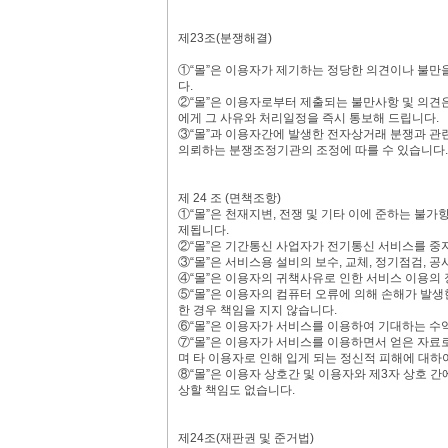
제23조(분쟁해결)
①“몰”은 이용자가 제기하는 정당한 의견이나 불만
다.
②“몰”은 이용자로부터 제출되는 불만사항 및 의견은
에게 그 사유와 처리일정을 즉시 통보해 드립니다.
③“몰”과 이용자간에 발생한 전자상거래 분쟁과 
의뢰하는 분쟁조정기관의 조정에 따를 수 있습니다.
제 24 조 (면책조항)
①“몰”은 천재지변, 전쟁 및 기타 이에 준하는 불
제됩니다.
②“몰”은 기간통신 사업자가 전기통신 서비스를 중
③“몰”은 서비스용 설비의 보수, 교체, 정기점검, 
④“몰”은 이용자의 귀책사유로 인한 서비스 이용의 
⑤“몰”은 이용자의 컴퓨터 오류에 의해 손해가 발생
한 경우 책임을 지지 않습니다.
⑥“몰”은 이용자가 서비스를 이용하여 기대하는 수
⑦“몰”은 이용자가 서비스를 이용하면서 얻은 자료로
며 타 이용자로 인해 입게 되는 정신적 피해에 대하
⑧“몰”은 이용자 상호간 및 이용자와 제3자 상호 간
상할 책임도 없습니다.
제24조(재판권 및 준거법)