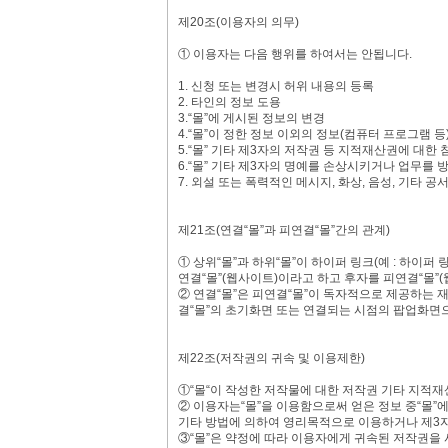
제20조(이용자의 의무)
① 이용자는 다음 행위를 하여서는 안됩니다.
1. 신청 또는 변경시 허위 내용의 등록
2. 타인의 정보 도용
3.“몰”에 게시된 정보의 변경
4.“몰”이 정한 정보 이외의 정보(컴퓨터 프로그램 등
5.“몰” 기타 제3자의 저작권 등 지적재산권에 대한 
6.“몰” 기타 제3자의 명예를 손상시키거나 업무를 
7. 외설 또는 폭력적인 메시지, 화상, 음성, 기타
제21조(연결“몰”과 피연결“몰”간의 관계)
① 상위“몰”과 하위“몰”이 하이퍼 링크(예 : 하이퍼
연결“몰”(웹사이트)이라고 하고 후자를 피연결“몰”(
② 연결“몰”은 피연결“몰”이 독자적으로 제공하는
결“몰”의 초기화면 또는 연결되는 시점의 팝업화면
제22조(저작권의 귀속 및 이용제한)
①“몰“이 작성한 저작물에 대한 저작권 기타 지적재
② 이용자는“몰”을 이용함으로써 얻은 정보 중“몰”에
기타 방법에 의하여 영리목적으로 이용하거나 제3
③“몰”은 약정에 따라 이용자에게 귀속된 저작권을