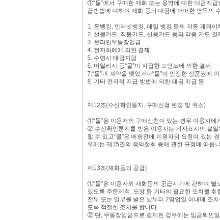
①“몰”에서 구매한 재화 또는 용역에 대한 대금지급방
급방법에 대하여 재화 등의 대금에 어떠한 명목의 
1. 폰뱅킹, 인터넷뱅킹, 메일 뱅킹 등의 각종 계좌이
2. 선불카드, 직불카드, 신용카드 등의 각종 카드 결
3. 온라인무통장입금
4. 전자화폐에 의한 결제
5. 수령시 대금지급
6. 마일리지 등“몰”이 지급한 포인트에 의한 결제
7.“몰”과 계약을 맺었거나“몰”이 인정한 상품권에 
8. 기타 전자적 지급 방법에 의한 대금 지급 등
제12조(수신확인통지, 구매신청 변경 및 취소)
①“몰”은 이용자의 구매신청이 있는 경우 이용자에
② 수신확인통지를 받은 이용자는 의사표시의 불일치
할 수 있고“몰”은 배송전에 이용자의 요청이 있는 
우에는 제15조의 청약철회 등에 관한 규정에 따릅니
제13조(재화등의 공급)
①“몰”은 이용자와 재화등의 공급시기에 관하여 별도
있도록 주문제작, 포장 등 기타의 필요한 조치를 취합
전부 또는 일부를 받은 날부터 2영업일 이내에 조치를
도록 적절한 조치를 합니다.
② 단, 무통장입금으로 결제한 경우에는 입금확인