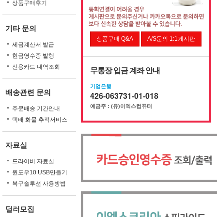
상품구매후기
기타 문의
상품구매 Q&A
A/S문의 1:1게시판
세금계산서 발급
현금영수증 발행
신용카드 내역조회
무통장 입금 계좌 안내
기업은행
배송관련 문의
426-063731-01-018
예금주 : (유)이엑스컴퓨터
주문배송 기간안내
택배 화물 추적서비스
자료실
드라이버 자료실
윈도우10 USB만들기
복구솔루션 사용방법
딜러모집