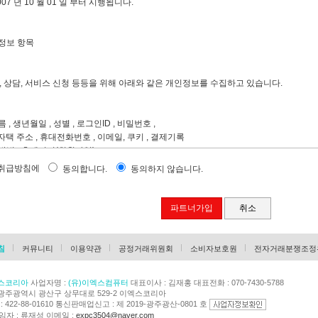
007 년 10 월 01 일 부터 시행됩니다.
원회가 정하는 전자상거래등에서의소비자보호지침 및 관계법령 또는 상관례에 따릅니다
제공 및 변경)
정보 항목
 같은 업무를 수행합니다.
 상담, 서비스 신청 등등을 위해 아래와 같은 개인정보를 수집하고 있습니다.
용역에 대한 정보 제공 및 구매계약의 체결
체결된 재화 또는 용역의 배송
 정하는 업무
 , 생년월일 , 성별 , 로그인ID , 비밀번호 ,
또는 용역의 품절 또는 기술적 사양의 변경 등의 경우에는 장차 체결되는 계약에 의해 
자택 주소 , 휴대전화번호 , 이메일, 쿠키 , 결제기록
다. 이 경우에는 변경된 재화 또는 용역의 내용 및 제공일자를 명시하여 현재의 재화 
방법 : 홈페이지(회원가입)
.
기로 이용자와 계약을 체결한 서비스의 내용을 재화등의 품절 또는 기술적 사양의 변경
보취급방침에
동의합니다.
동의하지 않습니다.
에게 통지 가능한 주소로 즉시 통지합니다.
몰”은 이로 인하여 이용자가 입은 손해를 배상합니다. 다만,“몰”이 고의 또는 과실이 
집 및 이용목적
파트너가입
취소
중단)
개인정보를 다음의 목적을 위해 활용합니다.
침
커뮤니티
이용약관
공정거래위원회
소비자보호원
전자거래분쟁조정
 등 정보통신설비의 보수점검, 교체 및 고장, 통신의 두절 등의 사유가 발생한 경우에
다.
 관한 계약 이행 및 서비스 제공에 따른 요금정산
의 사유로 서비스의 제공이 일시적으로 중단됨으로 인하여 이용자 또는 제3자가 입은 
스코리아
사업자명 :
(유)이엑스컴퓨터
대표이사 : 김재홍 대표전화 : 070-7430-5788
매 및 요금 결제 , 물품배송 또는 청구지 등 발송 , 금융거래 본인 인증 및 금융 서비스
 또는 과실이 없음을 입증하는 경우에는 그러하지 아니합니다.
광주광역시 광산구 상무대로 529-2 이엑스코리아
환, 사업의 포기, 업체간의 통합 등의 이유로 서비스를 제공할 수 없게 되는 경우에는“
422-88-01610 통신판매업신고 : 제 2019-광주광산-0801 호
 당초“몰”에서 제시한 조건에 따라 소비자에게 보상합니다. 다만,“몰”이 보상기준 
에 따른 본인확인 , 개인 식별 , 불량회원의 부정 이용 방지와 비인가 사용 방지 , 가입 
자 : 류재성 이메일 :
expc3504@naver.com