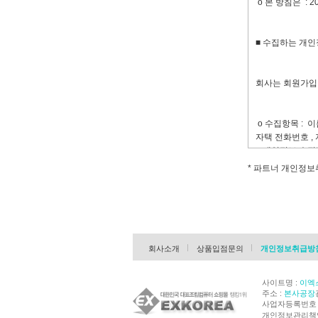
ο 본 방침은 : 2
률, 공정거래위
제4조(서비스의 
■ 수집하는 개인
①“몰”은 다음과
회사는 회원가입,
1. 재화 또는 
2. 구매계약이 
3. 기타 “몰”이
ο 수집항목 : 이름
②“몰”은 재화 
자택 전화번호 , 
변경할 수 있습니
ο 개인정보 수집
즉시 공지합니다
③“몰”이 제공하
* 파트너 개인정
그 사유를 이용자
④ 전항의 경우“
■ 개인정보의 수
지 아니합니다.
제5조(서비스의 
회사는 수집한 
회사소개
상품입점문의
개인정보취급방
①“몰”은 컴퓨터
중단할 수 있습니
ο 서비스 제공에
②“몰”은 제1항
사이트명 :
이엑
콘텐츠 제공 , 구
단,“몰”이 고의
주소 :
본사공장
ο 회원 관리
③ 사업종목의 전
사업자등록번호 : 
용자에게 통지하고
회원제 서비스 이용
개인정보관리책임