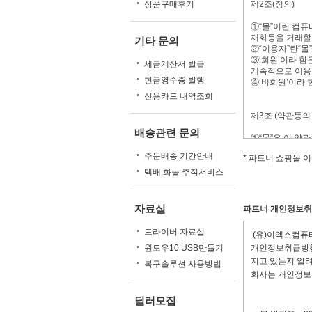
상품구매후기
제2조(정의)
①“몰”이란 컴퓨
재화등을 거래할
기타 문의
②“이용자”란“몰
③‘회원’이라 함
세금계산서 발급
계속적으로 이용할
현금영수증 발행
④‘비회원’이라 
신용카드 내역조회
제3조 (약관등의
배송관련 문의
①“몰”은 이 약
사전송번호, 전
주문배송 기간안내
* 파트너 쇼핑몰 
이버몰의 초기 서
②“몰은 이용자가
택배 화물 추적서비스
자가 이해할 수 
③“몰”은 전자
관한법률, 방문
자료실
파트너 개인정보
④“몰”이 약관을
일자 전일까지 공
드라이버 자료실
(유)이엑스컴퓨터
지합니다. 이 경
윈도우10 USB만들기
개인정보취급방침
⑤“몰”이 약관을
서는 개정전의 약
지고 있는지 알
복구솔루션 사용방법
에 의한 개정약관
회사는 개인정보
⑥ 회원은 변경된
부의사를 표시하
딜러모집
⑦ 이 약관에서