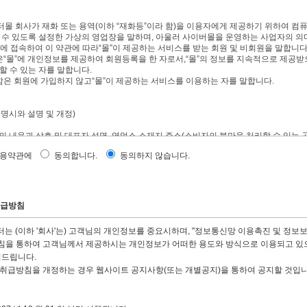
터몰 회사가 재화 또는 용역(이하 “재화등”이라 함)을 이용자에게 제공하기 위하여 
 수 있도록 설정한 가상의 영업장을 말하며, 아울러 사이버몰을 운영하는 사업자의 의
”에 접속하여 이 약관에 따라“몰”이 제공하는 서비스를 받는 회원 및 비회원을 말합니다
은“몰”에 개인정보를 제공하여 회원등록을 한 자로서,“몰”의 정보를 지속적으로 제공받
 수 있는 자를 말합니다.
함은 회원에 가입하지 않고“몰”이 제공하는 서비스를 이용하는 자를 말합니다.
 명시와 설명 및 개정)
관의 내용과 상호 및 대표자 성명, 영업소 소재지 주소(소비자의 불만을 처리할 수 있는 곳
자우편주소, 사업자등록번호, 통신판매업신고번호, 개인정보관리책임자등을 이용자가 쉽
이용약관에
동의합니다.
동의하지 않습니다.
비스화면(전면)에 게시합니다. 다만, 약관의 내용은 이용자가 연결화면을 통하여 볼 수
 약관에 동의하기에 앞서 약관에 정하여져 있는 내용 중 청약철회, 배송책임, 환불조건
있도록 별도의 연결화면 또는 팝업화면 등을 제공하여 이용자의 확인을 구하여야 합니다
상거래등에서의소비자보호에관한법률, 약관의규제에관한법률, 전자거래기본법, 전자
판매등에관한법률, 소비자보호법 등 관련법을 위배하지 않는 범위에서 이 약관을 개정할
취급방침
 개정할 경우에는 적용일자 및 개정사유를 명시하여 현행약관과 함께 몰의 초기화면에
지합니다. 다만, 이용자에게 불리하게 약관내용을 변경하는 경우에는 최소한 30일 이
는 (이하 '회사'는) 고객님의 개인정보를 중요시하며, "정보통신망 이용촉진 및 정보
우“몰”은 개정전 내용과 개정후 내용을 명확하게 비교하여 이용자가 알기 쉽도록 표시
을 통하여 고객님께서 제공하시는 개인정보가 어떠한 용도와 방식으로 이용되고 있으
 개정할 경우에는 그 개정약관은 그 적용일자 이후에 체결되는 계약에만 적용되고 그 
관조항이 그대로 적용됩니다. 다만 이미 계약을 체결한 이용자가 개정약관 조항의 적
려드립니다.
의 공지기간내에“몰”에 송신하여“몰”의 동의를 받은 경우에는 개정약관 조항이 적용됩
취급방침을 개정하는 경우 웹사이트 공지사항(또는 개별공지)을 통하여 공지할 것입니
 약관에 동의하지 않을 경우 회원 탈퇴(해지)를 요청할 수 있으며, 변경된 약관의 효력
지 아니하고 서비스를 계속 사용할 경우 약관의 변경 사항에 동의한 것으로 간주됩니다
 정하지 아니한 사항과 이 약관의 해석에 관하여는 전자상거래등에서의소비자보호에