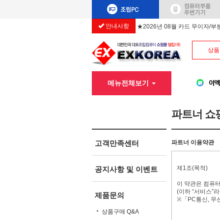
안내사항
★2026년 08월 카드 무이자/
상품
메뉴전체보기
파트너 쇼
고객만족센터
파트너 이용약관
제1조(목적)
공지사항 및 이벤트
이 약관은 컴퓨터
(이하 “서비스”
제품문의
※「PC통신, 무
상품구매 Q&A