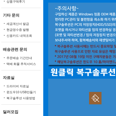
상품구매후기
기타 문의
세금계산서 발급
현금영수증 발행
신용카드 내역조회
배송관련 문의
주문배송 기간안내
택배 화물 추적서비스
자료실
드라이버 자료실
윈도우10 USB만들기
복구솔루션 사용방법
딜러모집