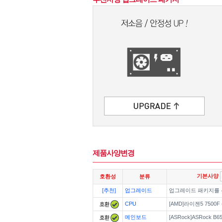
제품사양변경
기본사양
호환성
분류
[추천]
업그레이드
업그레이드 패키지를
CPU
[AMD]라이젠5 7500F
메인보드
[ASRock]ASRock B65