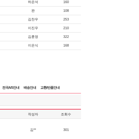
하은석
160
완
108
김찬우
253
이진우
210
김훈영
322
이은식
168
전국A/S안내
배송안내
교환/반품안내
작성자
조회수
김**
301