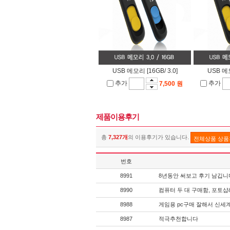
USB 메모리 [16GB/ 3.0]
USB 메모
추가
추가
7,500 원
제품이용후기
총
7,327개
의 이용후기가 있습니다.
전체상품 상
번호
8991
8년동안 써보고 후기 남깁니
8990
컴퓨터 두 대 구매함, 포토
8988
게임용 pc구매 잘해서 신세
8987
적극추천합니다