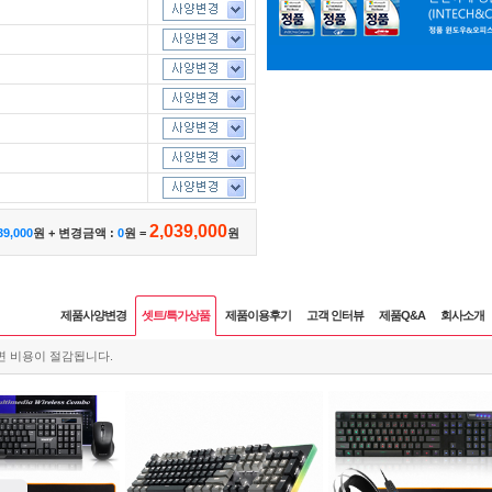
2,039,000
39,000
원 + 변경금액 :
0
원 =
원
제품사양변경
셋트/특가상품
제품이용후기
고객 인터뷰
제품Q&A
회사소개
면 비용이 절감됩니다.