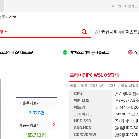
/
로그인
회원가입
부분무이자★
커뮤니티
이벤트
명
프리미엄PC WS1 OS탑재
제품 사양을 변경하시면 변경된 사양과 가격을 
CPU
[AMD]라이젠5 
메인보드
[ASRock]ASRo
이용후기보기
메모리
[삼성전자]32G 
7,327
건
그래픽카드
[MANLI]지포스 
HDD/SSD
[SK하이닉스]1T
제품문의보기
SDD/HDD
[없음]HDD/S
55,713
건
CD/DVD/RW
[별매]CD/DV