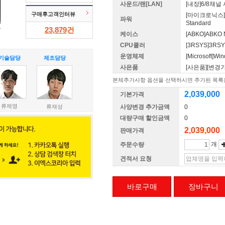
사운드/랜[LAN]
[내장]6/8채
구매후고객인터뷰
[마이크로닉스]변
파워
Standard
23,879
건
케이스
[ABKO]ABK
CPU쿨러
[3RSYS]3RSY
운영체제
[Microsoft]
기술담당
제조담당
사은품
[사은품][변경
본체추가사항 옵션을 선택하시면 추가된 목록을
2,039,000
기본가격
류제영
류재성
사양변경 추가금액
0
대량구매 할인금액
0
2,039,000
판매가격
개
주문수량
견적서 요청
바로구매
장바구니