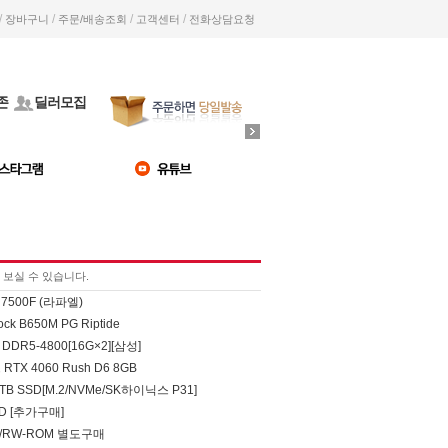
/
/
/
/
장바구니
주문/배송조회
고객센터
전화상담요청
존
딜러모집
보실 수 있습니다.
7500F (라파엘)
ck B650M PG Riptide
DDR5-4800[16G×2][삼성]
RTX 4060 Rush D6 8GB
B SSD[M.2/NVMe/SK하이닉스 P31]
SD [추가구매]
D/RW-ROM 별도구매