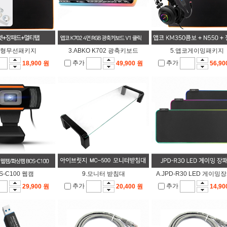
급형무선패키지
3.ABKO K702 광축키보드
5.앱코게이밍패키지
추가
추가
18,900 원
49,900 원
56,90
OS-C100 웹캠
9.모니터 받침대
A.JPD-R30 LED 게이밍
추가
추가
29,900 원
20,400 원
14,90