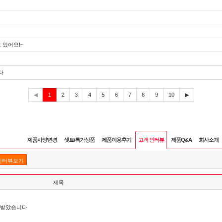
 있어요!~
다
현
◀
1
2
3
4
5
6
7
8
9
10
▶
재
제품사양변경
셋트/특가상품
제품이용후기
고객 인터뷰
제품Q&A
회사소개
인터뷰보기
제목
잘 받았습니다