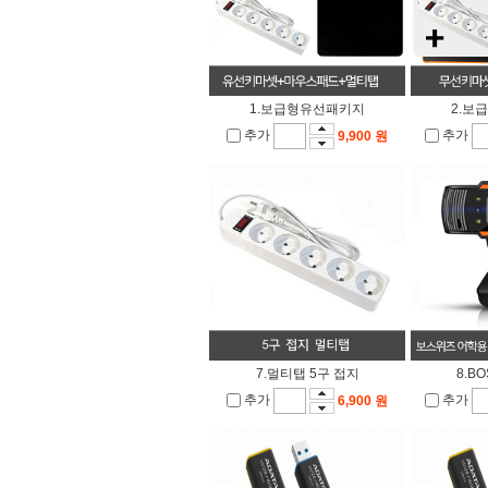
1.보급형유선패키지
2.보
추가
추가
9,900 원
7.멀티탭 5구 접지
8.B
추가
추가
6,900 원