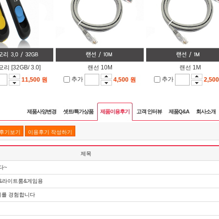
리 [32GB/ 3.0]
랜선 10M
랜선 1M
추가
추가
11,500 원
4,500 원
2,50
제품사양변경
셋트/특가상품
제품이용후기
고객 인터뷰
제품Q&A
회사소개
품후기보기
이용후기 작성하기
제목
다~
샵&라이트룸&게임용
계를 경험합니다