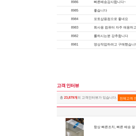
8986
빠른배송감사합니다~
8985
좋습니다
8984
포토샵용컴으로 좋네요
8983
회사용 컴퓨터 자주 애용하고
8982
롤하시는분 강추합니다
8981
영상작업하려고 구매했습니
고객 인터뷰
총
23,879개
의 고객인터뷰가 있습니다.
전체고객 
항상 빠른조치, 빠른 배송 