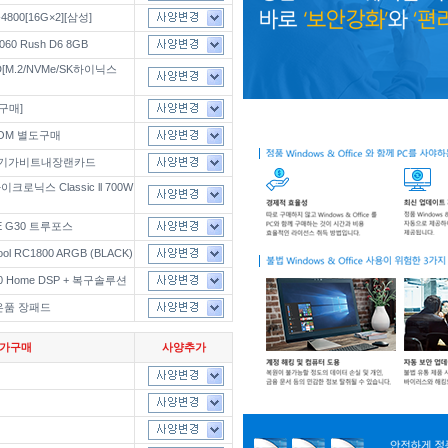
800[16G×2][삼성]
60 Rush D6 8GB
D[M.2/NVMe/SK하이닉스
가구매]
ROM 별도구매
드/기가비트내장랜카드
로닉스 Classic ll 700W
RE G30 트루포스
ool RC1800 ARGB (BLACK)
s 10 Home DSP + 복구솔루션
은품 장패드
추가구매
사양추가