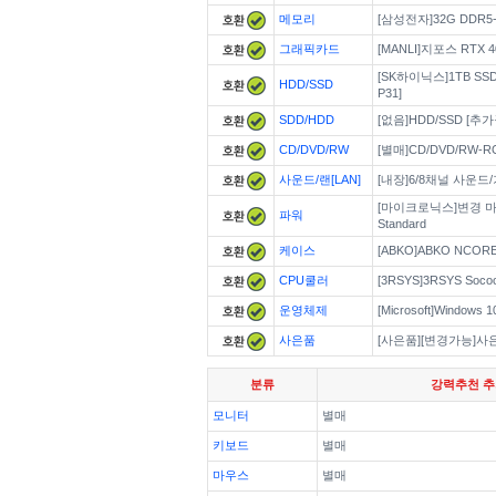
메모리
[삼성전자]32G DDR5-4
그래픽카드
[MANLI]지포스 RTX 40
[SK하이닉스]1TB SS
HDD/SSD
P31]
SDD/HDD
[없음]HDD/SSD [추
CD/DVD/RW
[별매]CD/DVD/RW-
사운드/랜[LAN]
[내장]6/8채널 사운
[마이크로닉스]변경 마이크
파워
Standard
케이스
[ABKO]ABKO NCO
CPU쿨러
[3RSYS]3RSYS Soco
운영체제
[Microsoft]Window
사은품
[사은품][변경가능]사
분류
강력추천 
모니터
별매
키보드
별매
마우스
별매