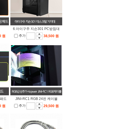
6.아이구주 지손301 PC받침대
추가
0 원
38,500 원
장패드
JINI-RC1 RGB 24핀 케이블
추가
0 원
29,500 원