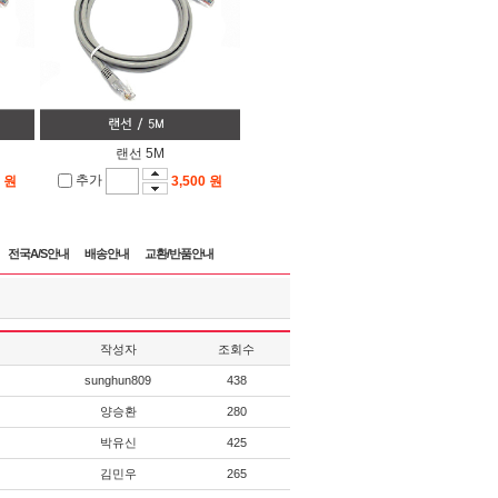
랜선 5M
추가
0 원
3,500 원
전국A/S안내
배송안내
교환/반품안내
작성자
조회수
sunghun809
438
양승환
280
박유신
425
김민우
265