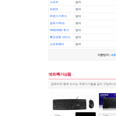
스피커
별매
프린터
별매
주변기기추가
별매
공유기/허브
별매
HDD/SSD 추가
별매
확인전화 서비스
별매
소프트웨어
별매
기본단가 :
2,0
셋트/특가상품
컴퓨터와 함께 쓰이는 주변기기들을 같이 구입하시