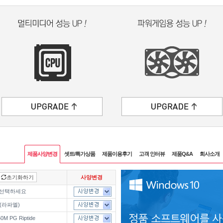
제품사양변경
셋트/특가상품
제품이용후기
고객 인터뷰
제품Q&A
회사소개
초기화하기
사양변경
 선택하세요
 (라파엘)
0M PG Riptide