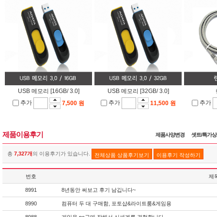
USB 메모리 [16GB/ 3.0]
USB 메모리 [32GB/ 3.0]
추가
추가
추가
7,500 원
11,500 원
제품이용후기
제품사양변경
셋트/특가
총
7,327개
의 이용후기가 있습니다.
전체상품 상품후기보기
이용후기 작성하기
번호
제
8991
8년동안 써보고 후기 남깁니다~
8990
컴퓨터 두 대 구매함, 포토샵&라이트룸&게임용