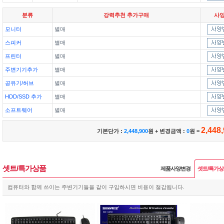
분류
강력추천 추가구매
사
모니터
별매
스피커
별매
프린터
별매
주변기기추가
별매
공유기/허브
별매
HDD/SSD 추가
별매
소프트웨어
별매
2,448
기본단가 :
2,448,900
원 + 변경금액 :
0
원 =
셋트/특가상품
제품사양변경
셋트/특가
컴퓨터와 함께 쓰이는 주변기기들을 같이 구입하시면 비용이 절감됩니다.