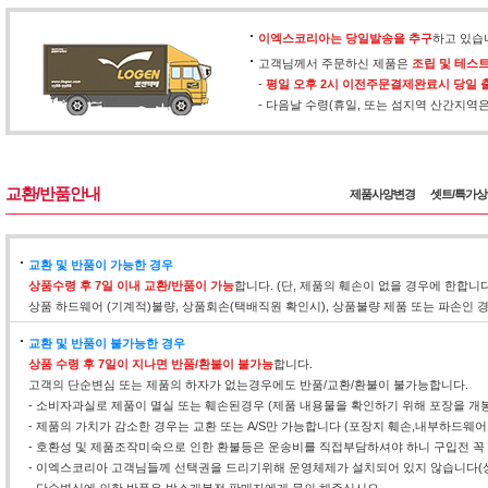
이엑스코리아는 당일발송을 추구
하고 있습
고객님께서 주문하신 제품은
조립 및 테스
-
평일 오후 2시 이전주문결제완료시 당일 
- 다음날 수령(휴일, 또는 섬지역 산간지역
교환/반품안내
제품사양변경
셋트/특가
교환 및 반품이 가능한 경우
상품수령 후 7일 이내 교환/반품이 가능
합니다. (단, 제품의 훼손이 없을 경우에 한합니
상품 하드웨어 (기계적)불량, 상품회손(택배직원 확인시), 상품불량 제품 또는 파손인
교환 및 반품이 불가능한 경우
상품 수령 후 7일이 지나면 반품/환불이 불가능
합니다.
고객의 단순변심 또는 제품의 하자가 없는경우에도 반품/교환/환불이 불가능합니다.
- 소비자과실로 제품이 멸실 또는 훼손된경우 (제품 내용물을 확인하기 위해 포장을 개
- 제품의 가치가 감소한 경우는 교환 또는 A/S만 가능합니다 (포장지 훼손,내부하드웨
- 호환성 및 제품조작미숙으로 인한 환불등은 운송비를 직접부담하셔야 하니 구입전 꼭
- 이엑스코리아 고객님들께 선택권을 드리기위해 운영체제가 설치되어 있지 않습니다(