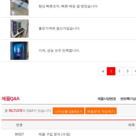
항상 빠른조치, 빠른 배송 잘 받았습니다
좋은가격에 잘산거같습니다
가격, 성능 모두 만족합니다.
현
◀
1
2
3
재
제품Q&A
제품사양변경
셋트/특가
총
55,713개
의 Q&A가 있습니다.
나의상품 Q&A보기
제품문의 작성하기
번호
제목
90327
제품 구입 문의 (수정)