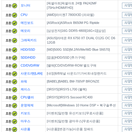
[픽셀아트]픽셀아트 24형 PA242MF
모니터
[75Hz/HDMI/FHD]
CPU
[AMD]라이젠7 7800X3D (라파엘)
메인보드
[ASRock]ASRock B650M PG Riptide
메모리
[삼성전자]16G DDR5-4800[16G×1][삼성]
[ASUS]라데온 RX 6750 XT DUAL O12G OC D6
그래픽카드
12GB
HDD/SSD
[WD]500G SSD[M.2/NVMe/WD Blue SN570]
SDD/HDD
[없음]HDD/SSD [추가구매]
CD/DVD/RW
[별매]CD/DVD/RW-ROM 별도구매
사운드/랜[LAN]
[내장]6/8채널 사운드/기가비트내장랜카드
파워
[BABEL]BABEL BM-700VP BRONZE
케이스
[3RSYS]3RSYS L700 (블랙)
CPU쿨러
[3RSYS]3RSYS Socoool RC400
운영체제
[Microsoft]Windows 10 Home DSP + 복구솔루션
키보드
[이벤트]일반형 유선키보드[무료사은품]
마우스
[이벤트]일반형 광마우스[무료사은품]
사은품
[사은품][변경가능]사은품 장패드