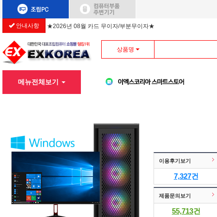
★2026년 08월 카드 무이자/부분무이자★
안내사항
상품명
메뉴전체보기
이용후기보기
7,327
건
제품문의보기
55,713
건