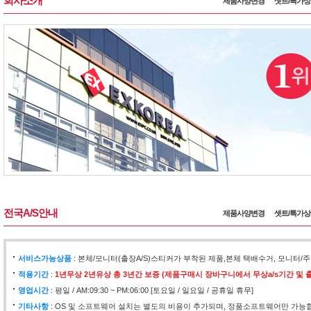
회사소개
제품사양변경
셋트/특가
전국A/S안내
제품사양변경
셋트/특가
서비스가능상품
: 본체/모니터(출장A/S)스티커가 부착된 제품,본체 택배수거, 모니
적용기간
:
1년무상 2년유상 총 3년간 보증 (제품구매시 장바구니에서 무상a/s기간 및 출
영업시간
: 평일 / AM:09:30 ~ PM:06:00 [토요일 / 일요일 / 공휴일 휴무]
기타사항
: OS 및 소프트웨어 설치는 별도의 비용이 추가되며, 정품소프트웨어만 가능