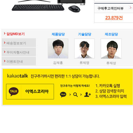
구매후고객인터뷰
23,879
건
담당MD보기
제품담당
기술담당
제조담당
배송정보보기
무이자행사안내
이벤트안내
김재홍
류제영
류재성