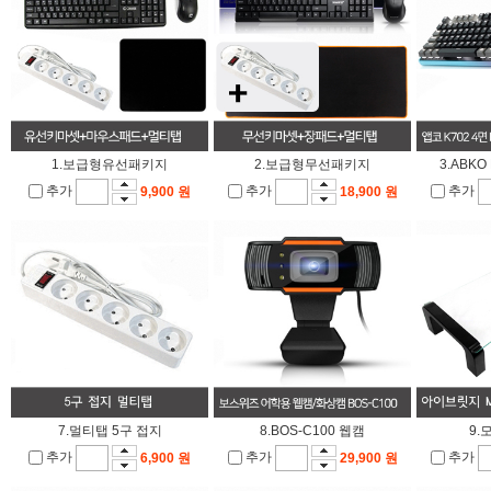
1.보급형유선패키지
2.보급형무선패키지
3.ABK
추가
추가
추가
9,900 원
18,900 원
7.멀티탭 5구 접지
8.BOS-C100 웹캠
9.
추가
추가
추가
6,900 원
29,900 원