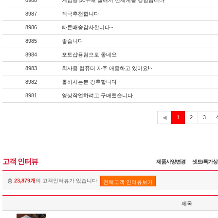
8988
게임용 pc구매 잘해서 신세계를 경험합니다
8987
적극추천합니다
8986
빠른배송감사합니다~
8985
좋습니다
8984
포토샵용컴으로 좋네요
8983
회사용 컴퓨터 자주 애용하고 있어요!~
8982
롤하시는분 강추합니다
8981
영상작업하려고 구매했습니다
현
◀
1
2
3
재
고객 인터뷰
제품사양변경
셋트/특가
총
23,879개
의 고객인터뷰가 있습니다.
전체고객 인터뷰보기
제목