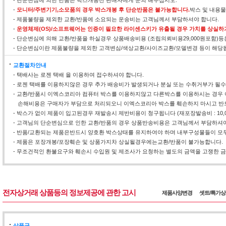
- 단순변심에 의한 반품은 박스개봉전 판매자에게 문의 해주십시오.
-
모니터/주변기기,소모품의 경우 박스개봉 후 단순반품은 불가능합니다.
박스 및 내용
- 제품불량을 제외한 교환/반품에 소요되는 운송비는 고객님께서 부담하셔야 합니다.
-
운영체제(OS)/소프트웨어는 인증이 필요한 라이센스키가 유출될 경우 가치를 상실하
- 단순변심에 의해 교환/반품을 하실경우 상품배송비용 (조립의뢰비용29,000원포함)
- 단순변심이란 제품불량을 제외한 고객변심/색상교환/사이즈교환/모델변경 등이 해당
교환절차안내
- 택배사는 로젠 택배 을 이용하여 접수하셔야 합니다.
- 로젠 택배를 이용하지않은 경우 추가 배송비가 발생되거나 분실 또는 수취거부가 될
- 교환/반품시 이엑스코리아 컴퓨터 박스를 이용하지않고 다른박스를 이용하시는 경우 
손해비용은 구매자가 부담으로 처리되오니 이엑스코리아 박스를 훼손하지 마시고 반
- 박스가 없이 제품이 입고된경우 재발송시 제반비용이 청구됩니다 (재포장발송비 : 10,0
- 고객님의 단순변심으로 인한 교환/반품의 경우 상품반송비용은 고객님께서 부담하셔야
- 반품/교환되는 제품은반드시 양호환 박스상태를 유지하여야 하며 내부구성물들이 모두
- 제품은 포장개봉/포장훼손 및 상품가지차 상실될경우에는교환/반품이 불가능합니다.
- 무조건적인 환불요구와 훼손시 수입원 및 제조사가 요청하는 별도의 금액을 고쟁한 금액
전자상거래 상품등의 정보제공에 관한 고시
제품사양변경
셋트/특가
상품군