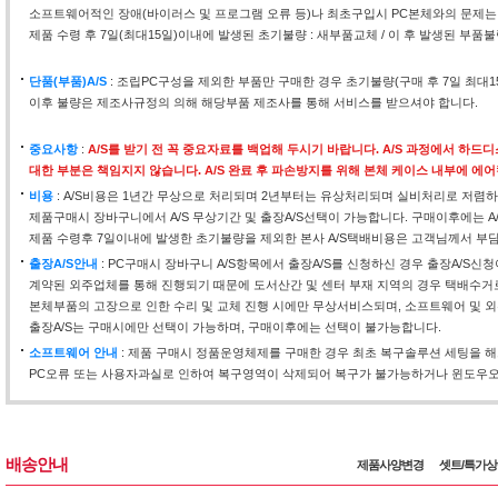
소프트웨어적인 장애(바이러스 및 프로그램 오류 등)나 최초구입시 PC본체와의 문제는
제품 수령 후 7일(최대15일)이내에 발생된 초기불량 : 새부품교체 / 이 후 발생된 부품불
단품(부품)A/S
: 조립PC구성을 제외한 부품만 구매한 경우 초기불량(구매 후 7일 최대
이후 불량은 제조사규정의 의해 해당부품 제조사를 통해 서비스를 받으셔야 합니다.
중요사항
:
A/S를 받기 전 꼭 중요자료를 백업해 두시기 바랍니다. A/S 과정에서 하
대한 부분은 책임지지 않습니다. A/S 완료 후 파손방지를 위해 본체 케이스 내부에 에
비용
: A/S비용은 1년간 무상으로 처리되며 2년부터는 유상처리되며 실비처리로 저렴하
제품구매시 장바구니에서 A/S 무상기간 및 출장A/S선택이 가능합니다. 구매이후에는 A
제품 수령후 7일이내에 발생한 초기불량을 제외한 본사 A/S택배비용은 고객님께서 부
출장A/S안내
: PC구매시 장바구니 A/S항목에서 출장A/S를 신청하신 경우 출장A/S신
계약된 외주업체를 통해 진행되기 때문에 도서산간 및 센터 부재 지역의 경우 택배수거
본체부품의 고장으로 인한 수리 및 교체 진행 시에만 무상서비스되며, 소프트웨어 및 외
출장A/S는 구매시에만 선택이 가능하며, 구매이후에는 선택이 불가능합니다.
소프트웨어 안내
: 제품 구매시 정품운영체제를 구매한 경우 최초 복구솔루션 세팅을 
PC오류 또는 사용자과실로 인하여 복구영역이 삭제되어 복구가 불가능하거나 윈도우오류
배송안내
제품사양변경
셋트/특가