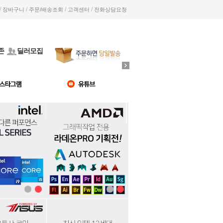
/
/
/
/
장바구니
주문/배송조회
고객센터
전화상담요청
존
딜러모집