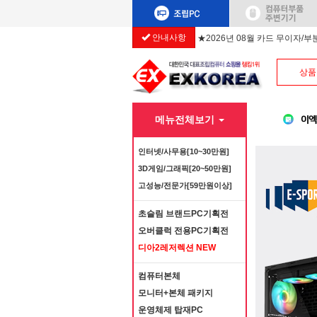
안내사항
★2026년 08월 카드 무이자/
상품
메뉴전체보기
인터넷/사무용[10~30만원]
3D게임/그래픽[20~50만원]
고성능/전문가[59만원이상]
초슬림 브랜드PC기획전
오버클럭 전용PC기획전
디아2레저렉션 NEW
컴퓨터본체
모니터+본체 패키지
운영체제 탑재PC