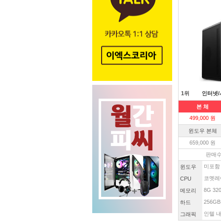
1위
인터넷/
본 체
499,000 원
윈도우 본체
659,000 원
판매수
미포함
윈도우
코멧레이
CPU
8G 32
메모리
256GB
하드
인텔 내
그래픽