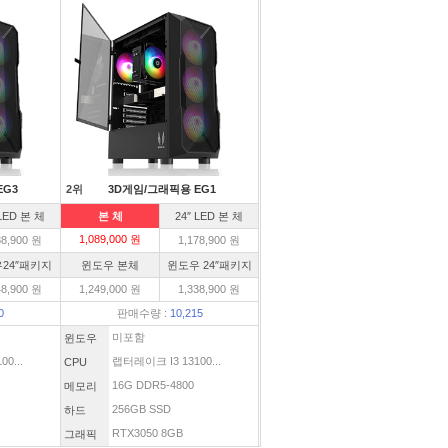
EG3
2위
3D게임/그래픽용 EG1
 LED 본 체
본 체
24″ LED 본 체
1,089,000 원
88,900 원
1,178,900 원
24″패키지
윈도우 본체
윈도우 24″패키지
48,900 원
1,249,000 원
1,338,900 원
0
판매수량 :
10,215
미포함
윈도우
0...
랩터레이크 I3 13100...
CPU
16G DDR5-4800
메모리
256GB SSD
하드
RTX3050 8GB
그래픽