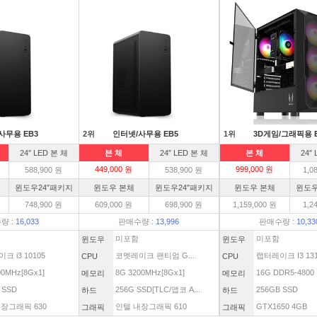
사무용 EB3
2위
인터넷/사무용 EB5
1위
3D게임/그래픽용 
24″ LED 본 체
본 체
24″ LED 본 체
본 체
24″
449,000 원
999,000 원
588,900 원
538,900 원
1,0
윈도우24″패키지
윈도우 본체
윈도우24″패키지
윈도우 본체
윈도우
748,900 원
609,000 원
698,900 원
1,159,000 원
1,2
량 :
16,033
판매수량 :
13,996
판매수량 :
10,33
미포함
미포함
윈도우
윈도우
크 i3 10105
코멧레이크 팬티엄 G...
랩터레이크 I3 1310
CPU
CPU
00MHz[8Gx1]
8G 3200MHz[8Gx1]
16G DDR5-4800
메모리
메모리
 SSD
256G SSD[TLC/앱코 A...
256GB SSD
하드
하드
장그래픽 630
인텔 내장그래픽 610
GTX1650 4GB
그래픽
그래픽