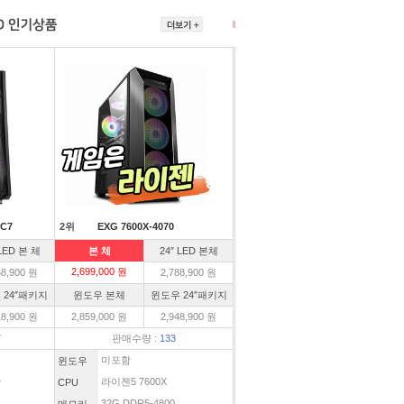
C7
2위
EXG 7600X-4070
 LED 본 체
본 체
24″ LED 본체
2,699,000 원
58,900 원
2,788,900 원
 24″패키지
윈도우 본체
윈도우 24″패키지
18,900 원
2,859,000 원
2,948,900 원
7
판매수량 :
133
미포함
윈도우
D
라이젠5 7600X
CPU
32G DDR5-4800