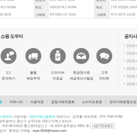
메모리
메모리
 M.2 NVMe
500GB M.2 NVMe
1TB SSD[M.2/NVM
하드
하드
60 8GB
RX7600 OC 8GB
RTX 4070 12GB
그래픽
그래픽
쇼핑 도우미
공지사
2026-
2026-
2026-
2026-
1:1
물품
드라이버
현금영수증
고객
2026-
문의하기
배송추적
자료실
세금계산서발급
인터뷰
2026-
침
커뮤니티
이용약관
공정거래위원회
소비자보호원
전자거래분쟁조정
스코리아
사업자명 :
(유)이엑스컴퓨터
대표이사 : 김재홍 대표전화 : 070-7430-5788
광주광역시 광산구 상무대로 529-2 이엑스코리아
422-88-01610 통신판매업신고 : 제 2019-광주광산-0801 호
자 : 류재성 이메일 :
expc3504@naver.com