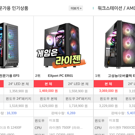
전문가용 EP3
2위
EXpert PC ER01
1위
고성능/오버클럭 E
24″ LED 본 체
본 체
24″ LED 본 체
본 체
24″
1,469,000 원
3,069,000 원
1,358,900 원
1,558,900 원
3,1
윈도우 24″패키지
윈도우 본체
윈도우 24″패키지
윈도우 본체
윈도우
1,518,900 원
1,629,000 원
1,718,900 원
3,229,000 원
3,3
량 :
16,339
판매수량 :
6,269
판매수량 :
5,40
미포함
미포함
윈도우
윈도우
크 I5 12400F
라이젠5 7500F (라파...
라이젠9 7900X3
CPU
CPU
DR5-4800
16G DDR5-4800
32G DDR5-4800