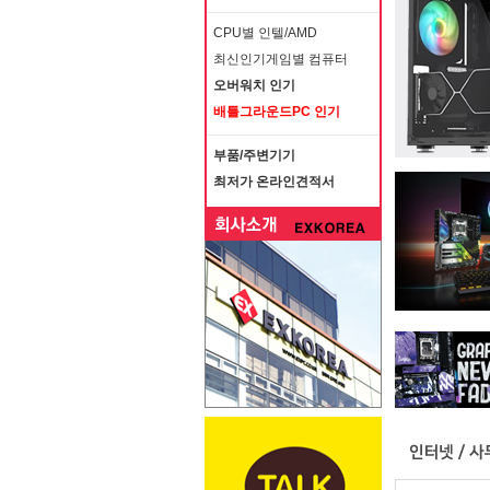
CPU별 인텔/AMD
최신인기게임별 컴퓨터
오버워치 인기
배틀그라운드PC 인기
부품/주변기기
최저가 온라인견적서