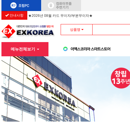
안내사항
★2026년 08월 카드 무이자/부분무이자★
상품명
메뉴전체보기