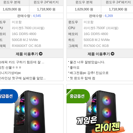
윈도우 본체
윈도우 24″패키지
윈도우 본체
윈도우 24″패키지
1,629,000 원
1,718,900 원
1,629,000 원
1,718,900 원
판매수량 :
4,545
판매수량 :
6,269
도우
미포함
윈도우
미포함
PU
라이젠5 7600 (라파엘)
CPU
라이젠5 7500F (라파엘)
모리
16G DDR5-4800
메모리
16G DDR5-4800
드
500GB M.2 NVMe
하드
500GB M.2 NVMe
래픽
RX6600XT OC 8GB
그래픽
RX7600 OC 8GB
제품 이용후기
제품 이용후기
그래픽 카드 구하기 힘든데 잘 ...
물건 너무 잘받았습니다.
남친 선물ㅎㅎㅎ
좋아요
리니지가성비pc
배그전용pc 강추! 진심으로
온라인상 첫구매 실패인줄 알았...
첫 윈도우 탑재 컴