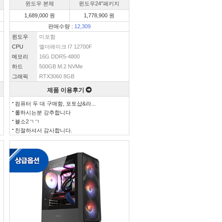
윈도우 본체
윈도우24″패키지
1,689,000 원
1,778,900 원
판매수량 :
12,309
윈도우
미포함
CPU
엘더레이크 I7 12700F
메모리
16G DDR5-4800
하드
500GB M.2 NVMe
그래픽
RTX3060 8GB
제품 이용후기
컴퓨터 두 대 구매함, 포토샵&라...
롤하시는분 강추합니다
블소2ㄱㄱ
친절하셔서 감사합니다.