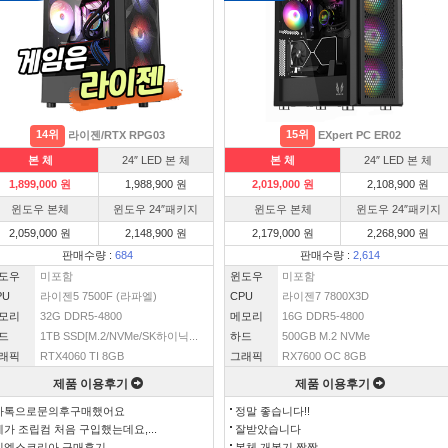
14위
15위
라이젠/RTX RPG03
EXpert PC ER02
본 체
24″ LED 본 체
본 체
24″ LED 본 체
1,899,000 원
1,988,900 원
2,019,000 원
2,108,900 원
윈도우 본체
윈도우 24″패키지
윈도우 본체
윈도우 24″패키지
2,059,000 원
2,148,900 원
2,179,000 원
2,268,900 원
판매수량 :
684
판매수량 :
2,614
도우
미포함
윈도우
미포함
PU
라이젠5 7500F (라파엘)
CPU
라이젠7 7800X3D
모리
32G DDR5-4800
메모리
16G DDR5-4800
드
1TB SSD[M.2/NVMe/SK하이닉...
하드
500GB M.2 NVMe
래픽
RTX4060 TI 8GB
그래픽
RX7600 OC 8GB
제품 이용후기
제품 이용후기
카톡으로문의후구매했어요
정말 좋습니다!!
제가 조립컴 처음 구입했는데요,...
잘받았습니다
이엑스코리아 구매후기
본체 개봉기 짱짱