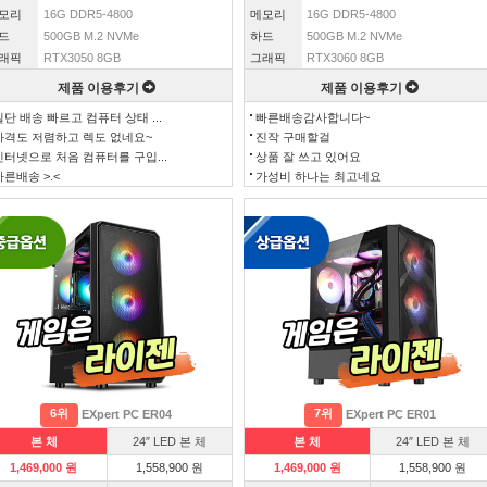
모리
16G DDR5-4800
메모리
16G DDR5-4800
드
500GB M.2 NVMe
하드
500GB M.2 NVMe
래픽
RTX3050 8GB
그래픽
RTX3060 8GB
제품 이용후기
제품 이용후기
일단 배송 빠르고 컴퓨터 상태 ...
빠른배송감사합니다~
가격도 저렴하고 렉도 없네요~
진작 구매할걸
인터넷으로 처음 컴퓨터를 구입...
상품 잘 쓰고 있어요
빠른배송 >.<
가성비 하나는 최고네요
6위
7위
EXpert PC ER04
EXpert PC ER01
본 체
24″ LED 본 체
본 체
24″ LED 본 체
1,469,000 원
1,558,900 원
1,469,000 원
1,558,900 원