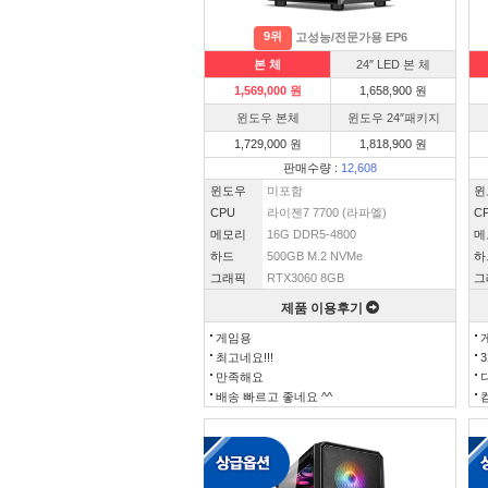
9위
고성능/전문가용 EP6
본 체
24″ LED 본 체
1,569,000 원
1,658,900 원
윈도우 본체
윈도우 24″패키지
1,729,000 원
1,818,900 원
판매수량 :
12,608
윈도우
미포함
윈
CPU
라이젠7 7700 (라파엘)
C
메모리
16G DDR5-4800
메
하드
500GB M.2 NVMe
하
그래픽
RTX3060 8GB
그
제품 이용후기
게임용
최고네요!!!
만족해요
배송 빠르고 좋네요 ^^