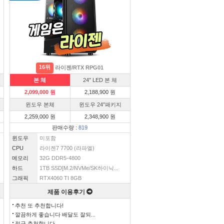
16위
라이젠/RTX RPG01
본 체
24″ LED 본 체
2,099,000 원
2,188,900 원
윈도우 본체
윈도우 24″패키지
2,259,000 원
2,348,900 원
판매수량 :
819
윈도우
미포함
CPU
라이젠7 7700 (라파엘)
메모리
32G DDR5-4800
하드
1TB SSD[M.2/NVMe/SK하이닉...
그래픽
RTX4060 TI 8GB
제품 이용후기
추천 또 추천합니다!
깔끔하게 좋습니다 배달도 잘되...
적극 추천합니다.