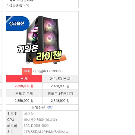
성능좋습니디
20위
라이젠/RTX RPG05
본 체
24″ LED 본 체
2,399,000 원
2,488,900 원
윈도우 본체
윈도우 24″패키지
2,559,000 원
2,648,900 원
판매수량 :
607
윈도우
미포함
CPU
라이젠9 7900 (라파엘)
메모리
32G DDR5-4800
하드
1TB SSD[M.2/NVMe/SK하이닉...