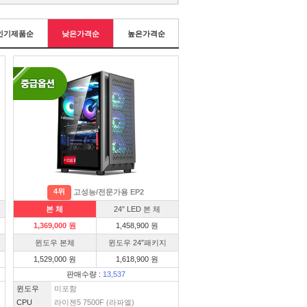
인기제품순
낮은가격순
높은가격순
4위
고성능/전문가용 EP2
본 체
24″ LED 본 체
1,369,000 원
1,458,900 원
윈도우 본체
윈도우 24″패키지
1,529,000 원
1,618,900 원
판매수량 :
13,537
윈도우
미포함
CPU
라이젠5 7500F (라파엘)