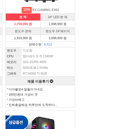
12위
EX GAMING EX02
본 체
24″ LED 본 체
1,759,000 원
1,848,900 원
윈도우 본체
윈도우 24″패키지
1,919,000 원
2,008,900 원
판매수량 :
6,513
윈도우
미포함
CPU
랩터레이크 I5 13400F
메모리
32G DDR5-4800
하드
500GB M.2 NVMe
그래픽
RTX4060 TI 8GB
제품 이용후기
디아블로4 잘돌아가네요
160만원대 가성비 굿
가성비배그
진짜총알배송 하루만에 도착하다...