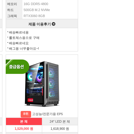
메모리
16G DDR5-4800
하드
500GB M.2 NVMe
그래픽
RTX3060 8GB
제품 이용후기
배송빠르네용
롤토체스용으로 구매
배송빠르네요
배그용 너무좋아요~!
8위
고성능/전문가용 EP5
본 체
24″ LED 본 체
1,529,000 원
1,618,900 원