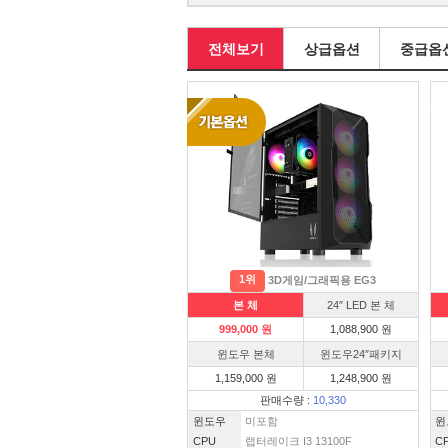
전체보기
상급옵션
중급옵
1위
3D게임/그래픽용 EG3
본 체
24″ LED 본 체
999,000 원
1,088,900 원
윈도우 본체
윈도우24″패키지
1,159,000 원
1,248,900 원
판매수량 :
10,330
윈도우
미포함
윈
CPU
랩터레이크 I3 13100F
C