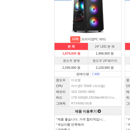
13위
프리미엄PC WS1
본 체
24″ LED 본 체
1,879,000 원
1,968,900 원
윈도우 본체
윈도우 24″패키지
2,039,000 원
2,128,900 원
판매수량 :
7,468
윈도우
미포함
윈
CPU
라이젠5 7500F (라파엘)
C
메모리
32G DDR5-4800
메
하드
1TB SSD[M.2/NVMe/SK하이닉...
하
그래픽
RTX4060 8GB
그
제품 이용후기
제품 좋습니다. 가격 합리적입니...
색상이쁨 만족해여
구매후기