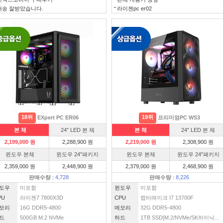
배송 잘받았습니다.
라이젠pc er02
18위
19위
EXpert PC ER06
프리미엄PC WS3
본 체
24″ LED 본 체
본 체
24″ LED 본 체
2,199,000 원
2,288,900 원
2,219,000 원
2,308,900 원
윈도우 본체
윈도우 24″패키지
윈도우 본체
윈도우 24″패키지
2,359,000 원
2,448,900 원
2,379,000 원
2,468,900 원
판매수량 :
4,728
판매수량 :
8,226
도우
미포함
윈도우
미포함
PU
라이젠7 7800X3D
CPU
랩터레이크 I7 13700F
모리
16G DDR5-4800
메모리
32G DDR5-4800
드
500GB M.2 NVMe
하드
1TB SSD[M.2/NVMe/SK하이닉...