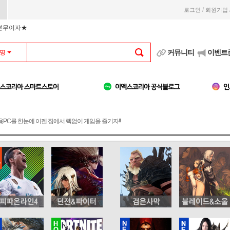
/
로그인
회원가입
부분무이자★
커뮤니티
이벤트
명
용PC를 한눈에 이젠 집에서 렉없이 게임을 즐기자!!