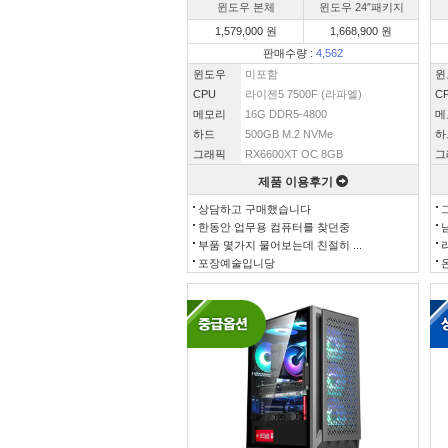
윈도우 본체
윈도우 24″패키지
1,579,000 원
1,668,900 원
판매수량 :
4,562
윈도우
미포함
윈
CPU
라이젠5 7500F (라파엘)
C
메모리
16G DDR5-4800
메
하드
500GB M.2 NVMe
하
그래픽
RX6600XT OC 8GB
그
제품 이용후기
상담하고 구매했습니다
한동안 업무용 컴퓨터를 찾던중
부품 몇가지 물어보는데 친절히 ...
포장예술입니당