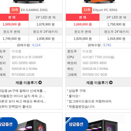
10위
11위
EX GAMING EX01
EXpert PC ER03
본 체
24″ LED 본 체
본 체
24″ LED 본 체
1,589,000 원
1,678,900 원
1,669,000 원
1,758,900 원
윈도우 본체
윈도우 24″패키지
윈도우 본체
윈도우 24″패키지
1,749,000 원
1,838,900 원
1,829,000 원
1,918,900 원
판매수량 :
6,114
판매수량 :
3,741
도우
미포함
윈도우
미포함
PU
랩터레이크 I5 13400F
CPU
라이젠7 7700 (라파엘)
모리
32G DDR5-4800
메모리
16G DDR5-4800
드
500GB M.2 NVMe
하드
500GB M.2 NVMe
래픽
RTX3060 12GB
그래픽
RX7600 OC 8GB
제품 이용후기
제품 이용후기
게임용 pc구매 잘해서 신세계를 ...
상담후 구매
3개월동안 어디서 살지 계속 고...
좋아요~
다른곳 보다 싸고 배송도 빠르네...
업그레이드용으로 저렴하네여.
컴퓨터 잔렉없이 좋네요
제품잘받았습니다.