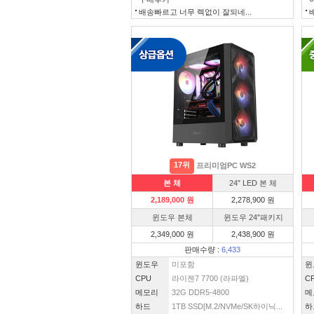
배송빠르고 너무 렉없이 잘되네...
17위
프리미엄PC WS2
본 체
24″ LED 본 체
2,189,000 원
2,278,900 원
윈도우 본체
윈도우 24″패키지
2,349,000 원
2,438,900 원
판매수량 :
6,433
윈도우
미포함
윈
CPU
라이젠7 7700 (라파엘)
C
메모리
32G DDR5-4800
메
하드
1TB SSD[M.2/NVMe/SK하이닉...
하