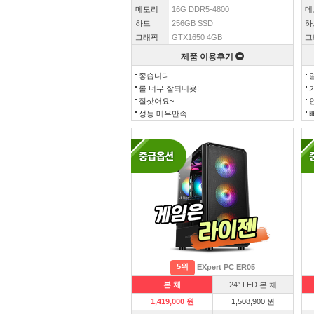
메모리
16G DDR5-4800
메
하드
256GB SSD
하
그래픽
GTX1650 4GB
그
제품 이용후기
좋습니다
롤 너무 잘되네욧!
잘삿어요~
성능 매우만족
5위
EXpert PC ER05
본 체
24″ LED 본 체
1,419,000 원
1,508,900 원