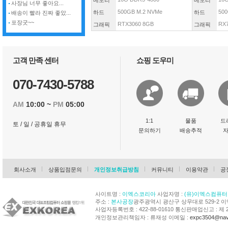
메모리
메모리
사장님 너무 좋아요...
500GB M.2 NVMe
500
하드
하드
배송이 빨라 진짜 좋았...
포장굿~~
RTX3060 8GB
RX
그래픽
그래픽
고객 만족 센터
쇼핑 도우미
070-7430-5788
AM
10:00 ~
PM
05:00
1:1
물품
드
토 / 일 / 공휴일 휴무
문의하기
배송추적
회사소개
상품입점문의
개인정보취급방침
커뮤니티
이용약관
공
사이트명 :
이엑스코리아
사업자명 :
(유)이엑스컴퓨터
주소 :
본사공장
광주광역시 광산구 상무대로 529-2 
사업자등록번호 : 422-88-01610 통신판매업신고 : 제 
개인정보관리책임자 : 류재성 이메일 :
expc3504@nav