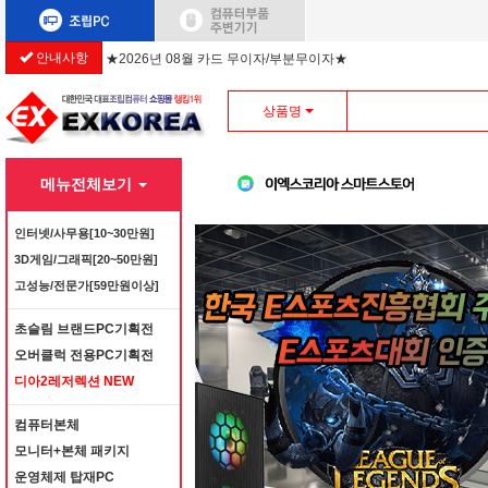
안내사항
★2026년 08월 카드 무이자/부분무이자★
상품명
메뉴전체보기
인터넷/사무용[10~30만원]
3D게임/그래픽[20~50만원]
고성능/전문가[59만원이상]
초슬림 브랜드PC기획전
오버클럭 전용PC기획전
디아2레저렉션 NEW
컴퓨터본체
모니터+본체 패키지
운영체제 탑재PC