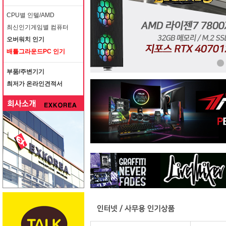
CPU별 인텔/AMD
최신인기게임별 컴퓨터
오버워치 인기
배틀그라운드PC 인기
부품/주변기기
최저가 온라인견적서