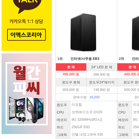
1위
인터넷/사무용 EB3
2위
인터
본 체
24″ LED 본 체
본 체
499,000 원
449,000 
588,900 원
윈도우 본체
윈도우24″패키지
윈도우 본
659,000 원
748,900 원
609,000 
판매수량 :
16,033
판
미포함
미
윈도우
윈도우
코멧레이크 i3 10105
코멧
CPU
CPU
8G 3200MHz[8Gx1]
8G 
메모리
메모리
256GB SSD
256
하드
하드
인텔 내장그래픽 630
인텔
그래픽
그래픽