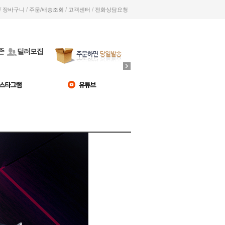
/
/
/
/
장바구니
주문/배송조회
고객센터
전화상담요청
존
딜러모집