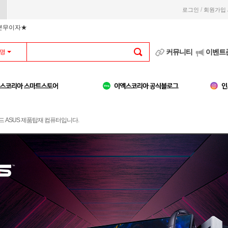
/
로그인
회원가입
부분무이자★
커뮤니티
이벤트
명
 ASUS 제품탑재 컴퓨터입니다.